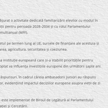
șurat o activitate dedicată familiarizării elevilor cu modul în
iții pentru perioada 2028–2034 și cu rolul Parlamentului
multianual (MFF).
tul pe termen lung al UE, sursele de finanțare ale acestuia și
rea, agricultura, securitatea și coeziunea.
 instituție europeană care și-a stabilit prioritățile pentru
ptat va influența investițiile europene din următorii șapte ani.
i răspunsuri, în cadrul căreia ambasadorii juniori au răspuns
lor, evidențiind impactul deciziilor europene asupra vieții de zi
este implementat de Biroul de Legătură al Parlamentului
iei și Cercetării.