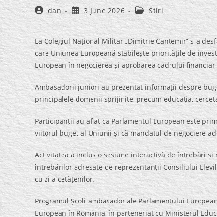
Post
Post
Post
dan
3 June 2026
Stiri
author:
published:
category:
La Colegiul Național Militar „Dimitrie Cantemir” s-a desfă
care Uniunea Europeană stabilește prioritățile de invest
European în negocierea și aprobarea cadrului financiar 
Ambasadorii juniori au prezentat informații despre buge
principalele domenii sprijinite, precum educația, cerceta
Participanții au aflat că Parlamentul European este prima
viitorul buget al Uniunii și că mandatul de negociere ado
Activitatea a inclus o sesiune interactivă de întrebări ș
întrebărilor adresate de reprezentanții Consiliului Elevi
cu zi a cetățenilor.
Programul Școli-ambasador ale Parlamentului European 
European în România, în parteneriat cu Ministerul Educaț