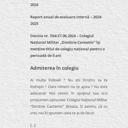
2024
Raport anual de evaluare internă –
2024-
2025
Decizia nr. 554/27.06.2024 – Colegiul
Național Militar „Dimitrie Cantemir” își
menține titlul de colegiu național pentru o
perioadă de 5 ani
Admiterea în colegiu
Ai multe îndoieli ? Nu stii încotro sa te
îndrepti ? Oare nimeni nu te ajuta ? Nu este
adevarat! Noi venim în sprijinul tau si-ti
propunem optiunea: Colegiul Naţional Militar
“Dimitrie Cantemir” Breaza. Si pentru că tu
vrei, noi îti spunem ceea ce ai de facut.
[…]