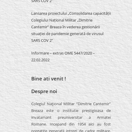
SARS COV 2″
Lansarea proiectului „Consolidarea capacității
Colegiului Național Militar „Dimitrie
Cantemir” Breaza în vederea gestionării
situației de pandemie generată de virusul
SARS COV 2”
Informare – extras OME 5447/2020 –
22.02.2022
Bine ati venit !
Despre noi
Colegiul Naţional Militar “Dimitrie Cantemir”
Breaza este o institutie prestigioasa de
invatamant preuniversitar a Armatei
Romane. Incepand din 1954 aici au fost
pregatite generatii intregi de cadre militare,