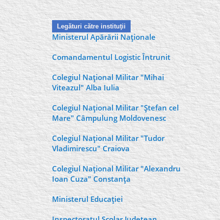
Legături către instituţii
Ministerul Apărării Naţionale
Comandamentul Logistic Întrunit
Colegiul Naţional Militar "Mihai
Viteazul" Alba Iulia
Colegiul Naţional Militar "Ştefan cel
Mare" Câmpulung Moldovenesc
Colegiul Naţional Militar "Tudor
Vladimirescu" Craiova
Colegiul Naţional Militar "Alexandru
Ioan Cuza" Constanţa
Ministerul Educaţiei
Inspectoratul Şcolar Judeţean