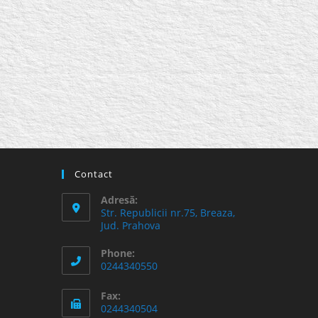
Contact
Adresă:
Str. Republicii nr.75, Breaza,
Jud. Prahova
Phone:
0244340550
Fax:
0244340504