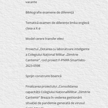
vacante
Bibliografie examene de diferență
Tematică examen de diferențe limba engleză
clasa a X-a
Model cerere transfer elevi
Proiectul „Dotarea cu laboratoare inteligente
a Colegiului Național Militar „Dimitrie
Cantemir”, cod proiect F-PNRR-Smartlabs-
2023-0598
Sprijin construire biserică
Finalizarea proiectului „Consolidarea
capacității Colegiului NaționalMilitar „Dimitrie
Cantemir” Breaza în vederea gestionării
situației de pandemie generată de virusul