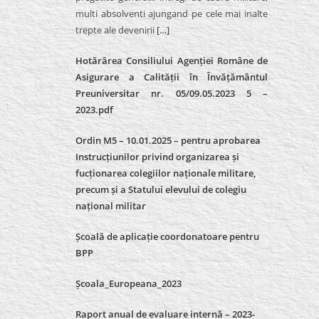
multi absolventi ajungand pe cele mai inalte
trepte ale devenirii
[…]
Hotărârea Consiliului Agenției Române de
Asigurare a Calității în Învățământul
Preuniversitar nr. 05/09.05.2023 5 –
2023.pdf
Ordin M5 – 10.01.2025 – pentru aprobarea
Instrucțiunilor privind organizarea și
fucționarea colegiilor naționale militare,
precum și a Statului elevului de colegiu
național militar
Școală de aplicație coordonatoare pentru
BPP
Școala_Europeana_2023
Raport anual de evaluare internă – 2023-