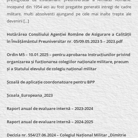
Incepand din 1954 aici au fost pregatite generatii intregi de cadre
militare, multi absolventi ajungand pe cele mai inalte trepte ale
devenirii
[…]
Hotărârea Consiliului Agenției Române de Asigurare a Calității
în Învățământul Preuniversitar nr. 05/09.05.2023 5 – 2023.pdf
Ordin M5 – 10.01.2025 – pentru aprobarea Instrucțiunilor privind
organizarea și fucționarea colegiilor naționale militare, precum
și a Statului elevului de colegiu național militar
Școală de aplicație coordonatoare pentru BPP
Școala_Europeana_2023
Raport anual de evaluare internă – 2023-2024
Raport anual de evaluare internă –
2024-2025
Decizia nr. 554/27.06.2024 – Colegiul Național Militar „Dimitrie