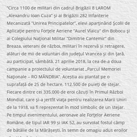
“Circa 1100 de militari din cadrul Brigăzii 8 LAROM
„Alexandru Ioan Cuza” şi ai Brigăzii 282 Infanterie
Mecanizată ”Unirea Principatelor”, elevi aparţinând Şcolii de
Aplicaţie pentru Forţele Aeriene “Aurel Vlaicu” din Bobocu şi
ai Colegiului Naţional Militar “Dimitrie Cantemir” din
Breaza, veterani de război, militari în rezervă și retragere,
alături de mii de voluntari din judeţul Vrancea şi din ţară,
au participat, sâmbătă, 21 aprilie 2018, la cea de-a doua
campanie a proiectului de voluntariat „Parcul Memoriei
Naţionale – RO MÂNDRIA”. Aceștia au plantat pe o
suprafață de 25 de hectare, 112.500 de puieţi de stejar.
Fiecare dintre cei 335.000 de eroi căzuți în Primul Război
Mondial, care şi-a jertfit viaţa pentru realizarea Marii Uniri
de la 1918, va fi reprezentat în mod simbolic de un stejar.
Pe timpul evenimentului, aeronave ale Forţelor Aeriene
Române, de tipul IAR 99 și IAK 52, au survolat fostul câmp
de bătălie de la Mărășești, în semn de omagiu adus eroilor