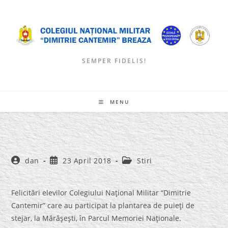
Skip
to
content
SEMPER FIDELIS!
MENU
Post
Post
Post
dan
23 April 2018
Stiri
author:
published:
category:
Felicitări elevilor Colegiului Naţional Militar “Dimitrie
Cantemir” care au participat la plantarea de puieţi de
stejar, la Mărăşeşti, în Parcul Memoriei Naţionale.