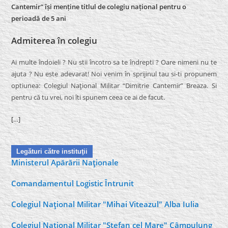
Cantemir” își menține titlul de colegiu național pentru o
perioadă de 5 ani
Admiterea în colegiu
Ai multe îndoieli ? Nu stii încotro sa te îndrepti ? Oare nimeni nu te
ajuta ? Nu este adevarat! Noi venim în sprijinul tau si-ti propunem
optiunea: Colegiul Naţional Militar “Dimitrie Cantemir” Breaza. Si
pentru că tu vrei, noi îti spunem ceea ce ai de facut.
[…]
Legături către instituţii
Ministerul Apărării Naţionale
Comandamentul Logistic Întrunit
Colegiul Naţional Militar "Mihai Viteazul" Alba Iulia
Colegiul Naţional Militar "Ştefan cel Mare" Câmpulung