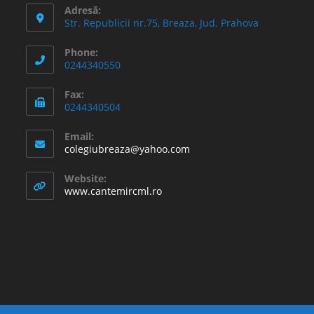
Adresă:
Str. Republicii nr.75, Breaza, Jud. Prahova
Phone:
0244340550
Fax:
0244340504
Email:
Opens
colegiubreaza@yahoo.com
in
your
Website:
application
www.cantemircml.ro