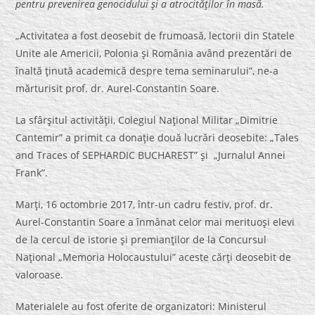
pentru prevenirea genocidului şi a atrocităţilor în masă.
„Activitatea a fost deosebit de frumoasă, lectorii din Statele
Unite ale Americii, Polonia şi România având prezentări de
înaltă ţinută academică despre tema seminarului”, ne-a
mărturisit prof. dr. Aurel-Constantin Soare.
La sfârşitul activităţii, Colegiul Naţional Militar „Dimitrie
Cantemir” a primit ca donaţie două lucrări deosebite: „Tales
and Traces of SEPHARDIC BUCHAREST” şi „Jurnalul Annei
Frank”.
Marţi, 16 octombrie 2017, într-un cadru festiv, prof. dr.
Aurel-Constantin Soare a înmânat celor mai merituoşi elevi
de la cercul de istorie şi premianţilor de la Concursul
Naţional „Memoria Holocaustului” aceste cărţi deosebit de
valoroase.
Materialele au fost oferite de organizatori: Ministerul