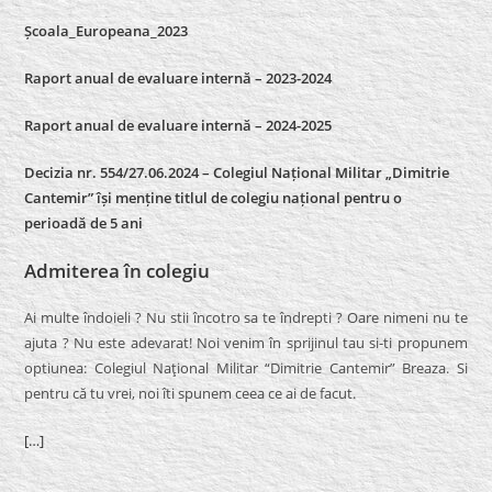
Școala_Europeana_2023
Raport anual de evaluare internă – 2023-2024
Raport anual de evaluare internă –
2024-2025
Decizia nr. 554/27.06.2024 – Colegiul Național Militar „Dimitrie
Cantemir” își menține titlul de colegiu național pentru o
perioadă de 5 ani
Admiterea în colegiu
Ai multe îndoieli ? Nu stii încotro sa te îndrepti ? Oare nimeni nu te
ajuta ? Nu este adevarat! Noi venim în sprijinul tau si-ti propunem
optiunea: Colegiul Naţional Militar “Dimitrie Cantemir” Breaza. Si
pentru că tu vrei, noi îti spunem ceea ce ai de facut.
[…]