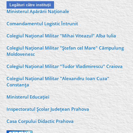
Legături către instituţii
Ministerul Apărării Naţionale
Comandamentul Logistic Întrunit
Colegiul Naţional Militar "Mihai Viteazul" Alba Iulia
Colegiul Naţional Militar "Ştefan cel Mare" Câmpulung
Moldovenesc
Colegiul Naţional Militar "Tudor Vladimirescu" Craiova
Colegiul Naţional Militar "Alexandru Ioan Cuza"
Constanţa
Ministerul Educaţiei
Inspectoratul Şcolar Judeţean Prahova
Casa Corpului Didactic Prahova