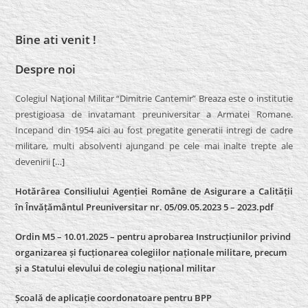
Bine ati venit !
Despre noi
Colegiul Naţional Militar “Dimitrie Cantemir” Breaza este o institutie
prestigioasa de invatamant preuniversitar a Armatei Romane.
Incepand din 1954 aici au fost pregatite generatii intregi de cadre
militare, multi absolventi ajungand pe cele mai inalte trepte ale
devenirii
[…]
Hotărârea Consiliului Agenției Române de Asigurare a Calității
în Învățământul Preuniversitar nr. 05/09.05.2023 5 – 2023.pdf
Ordin M5 – 10.01.2025 – pentru aprobarea Instrucțiunilor privind
organizarea și fucționarea colegiilor naționale militare, precum
și a Statului elevului de colegiu național militar
Școală de aplicație coordonatoare pentru BPP