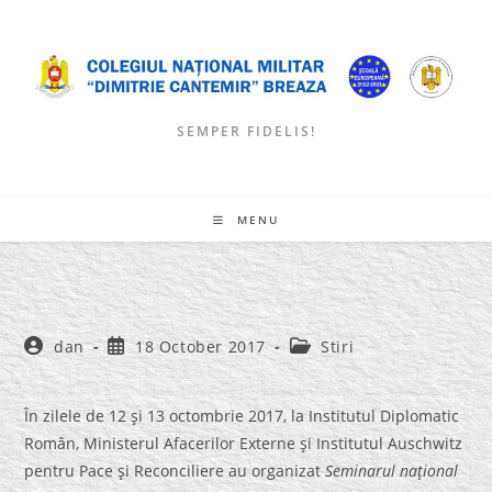
Skip
to
content
SEMPER FIDELIS!
MENU
Post
Post
Post
dan
18 October 2017
Stiri
author:
published:
category:
În zilele de 12 şi 13 octombrie 2017, la Institutul Diplomatic
Român, Ministerul Afacerilor Externe şi Institutul Auschwitz
pentru Pace şi Reconciliere au organizat
Seminarul naţional