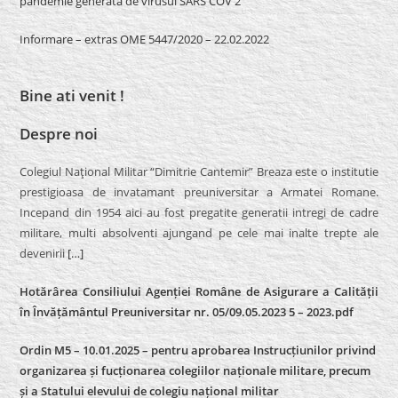
pandemie generată de virusul SARS COV 2”
Informare – extras OME 5447/2020 – 22.02.2022
Bine ati venit !
Despre noi
Colegiul Naţional Militar “Dimitrie Cantemir” Breaza este o institutie
prestigioasa de invatamant preuniversitar a Armatei Romane.
Incepand din 1954 aici au fost pregatite generatii intregi de cadre
militare, multi absolventi ajungand pe cele mai inalte trepte ale
devenirii
[…]
Hotărârea Consiliului Agenției Române de Asigurare a Calității
în Învățământul Preuniversitar nr. 05/09.05.2023 5 – 2023.pdf
Ordin M5 – 10.01.2025 – pentru aprobarea Instrucțiunilor privind
organizarea și fucționarea colegiilor naționale militare, precum
și a Statului elevului de colegiu național militar