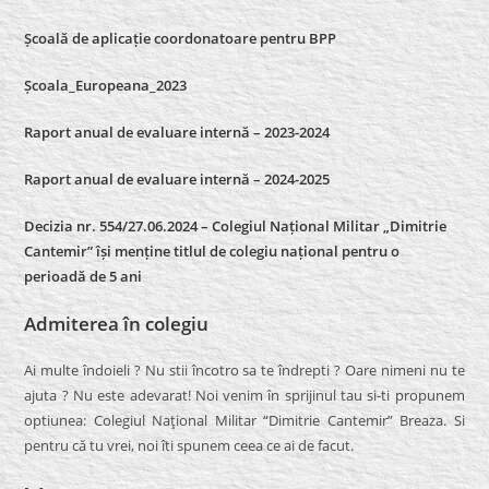
Școală de aplicație coordonatoare pentru BPP
Școala_Europeana_2023
Raport anual de evaluare internă – 2023-2024
Raport anual de evaluare internă –
2024-2025
Decizia nr. 554/27.06.2024 – Colegiul Național Militar „Dimitrie
Cantemir” își menține titlul de colegiu național pentru o
perioadă de 5 ani
Admiterea în colegiu
Ai multe îndoieli ? Nu stii încotro sa te îndrepti ? Oare nimeni nu te
ajuta ? Nu este adevarat! Noi venim în sprijinul tau si-ti propunem
optiunea: Colegiul Naţional Militar “Dimitrie Cantemir” Breaza. Si
pentru că tu vrei, noi îti spunem ceea ce ai de facut.