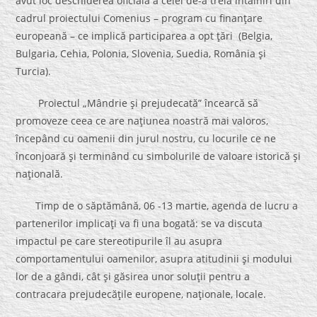
avut loc deschiderea oficială a celei de-a treia întâlniri din
cadrul proiectului Comenius – program cu finanţare
europeană – ce implică participarea a opt ţări (Belgia,
Bulgaria, Cehia, Polonia, Slovenia, Suedia, România şi
Turcia).
Proiectul „Mândrie şi prejudecată” încearcă să
promoveze ceea ce are naţiunea noastră mai valoros,
începând cu oamenii din jurul nostru, cu locurile ce ne
înconjoară şi terminând cu simbolurile de valoare istorică şi
naţională.
Timp de o săptămână, 06 -13 martie, agenda de lucru a
partenerilor implicaţi va fi una bogată: se va discuta
impactul pe care stereotipurile îl au asupra
comportamentului oamenilor, asupra atitudinii şi modului
lor de a gândi, cât şi găsirea unor soluţii pentru a
contracara prejudecăţile europene, naţionale, locale.