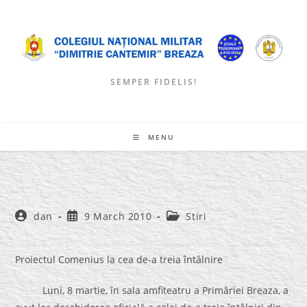
Skip
to
content
SEMPER FIDELIS!
MENU
Post
Post
Post
dan
9 March 2010
Stiri
author:
published:
category:
Proiectul Comenius la cea de-a treia întâlnire
Luni, 8 martie, în sala amfiteatru a Primăriei Breaza, a