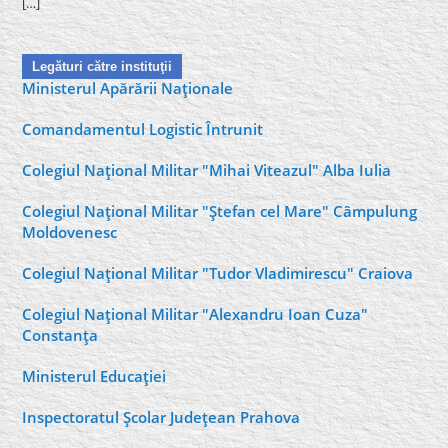
[…]
Legături către instituţii
Ministerul Apărării Naţionale
Comandamentul Logistic Întrunit
Colegiul Naţional Militar "Mihai Viteazul" Alba Iulia
Colegiul Naţional Militar "Ştefan cel Mare" Câmpulung
Moldovenesc
Colegiul Naţional Militar "Tudor Vladimirescu" Craiova
Colegiul Naţional Militar "Alexandru Ioan Cuza"
Constanţa
Ministerul Educaţiei
Inspectoratul Şcolar Judeţean Prahova