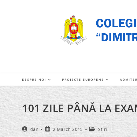
Skip
to
content
DESPRE NOI
PROIECTE EUROPENE
ADMITE
101 ZILE PÂNĂ LA E
Post
Post
Post
dan
2 March 2015
Stiri
author:
published:
category: