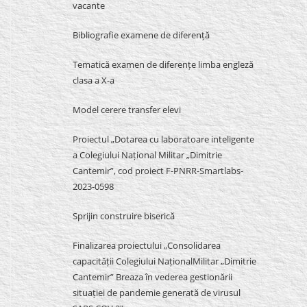
vacante
Bibliografie examene de diferență
Tematică examen de diferențe limba engleză
clasa a X-a
Model cerere transfer elevi
Proiectul „Dotarea cu laboratoare inteligente
a Colegiului Național Militar „Dimitrie
Cantemir”, cod proiect F-PNRR-Smartlabs-
2023-0598
Sprijin construire biserică
Finalizarea proiectului „Consolidarea
capacității Colegiului NaționalMilitar „Dimitrie
Cantemir” Breaza în vederea gestionării
situației de pandemie generată de virusul