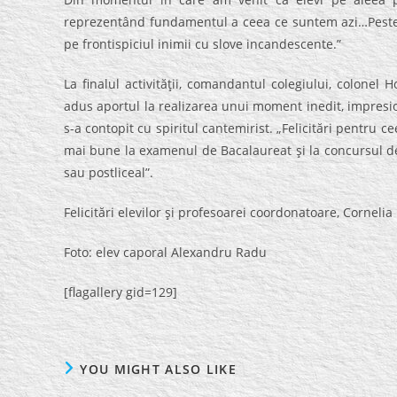
reprezentând fundamentul a ceea ce suntem azi…Peste 10
pe frontispiciul inimii cu slove incandescente.”
La finalul activităţii, comandantul colegiului, colonel Ho
adus aportul la realizarea unui moment inedit, impresion
s-a contopit cu spiritul cantemirist. „Felicitări pentru ce
mai bune la examenul de Bacalaureat şi la concursul de 
sau postliceal”.
Felicitări elevilor şi profesoarei coordonatoare, Cornelia
Foto: elev caporal Alexandru Radu
[flagallery gid=129]
YOU MIGHT ALSO LIKE