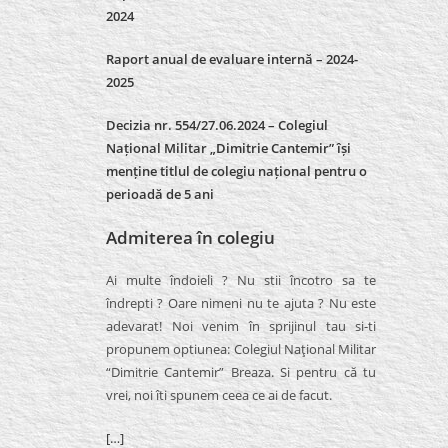
2024
Raport anual de evaluare internă –
2024-
2025
Decizia nr. 554/27.06.2024 – Colegiul
Național Militar „Dimitrie Cantemir” își
menține titlul de colegiu național pentru o
perioadă de 5 ani
Admiterea în colegiu
Ai multe îndoieli ? Nu stii încotro sa te
îndrepti ? Oare nimeni nu te ajuta ? Nu este
adevarat! Noi venim în sprijinul tau si-ti
propunem optiunea: Colegiul Naţional Militar
“Dimitrie Cantemir” Breaza. Si pentru că tu
vrei, noi îti spunem ceea ce ai de facut.
[…]