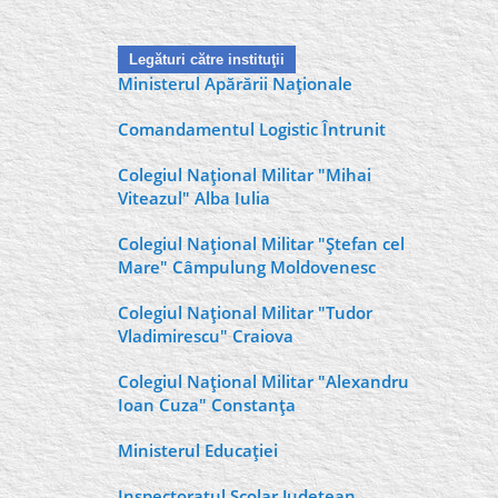
Legături către instituţii
Ministerul Apărării Naţionale
Comandamentul Logistic Întrunit
Colegiul Naţional Militar "Mihai
Viteazul" Alba Iulia
Colegiul Naţional Militar "Ştefan cel
Mare" Câmpulung Moldovenesc
Colegiul Naţional Militar "Tudor
Vladimirescu" Craiova
Colegiul Naţional Militar "Alexandru
Ioan Cuza" Constanţa
Ministerul Educaţiei
Inspectoratul Şcolar Judeţean