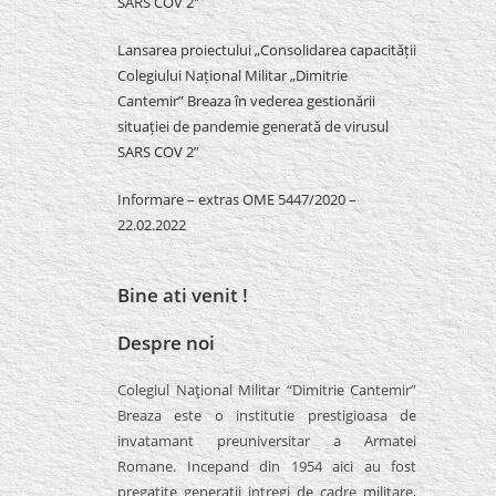
SARS COV 2″
Lansarea proiectului „Consolidarea capacității
Colegiului Național Militar „Dimitrie
Cantemir” Breaza în vederea gestionării
situației de pandemie generată de virusul
SARS COV 2”
Informare – extras OME 5447/2020 –
22.02.2022
Bine ati venit !
Despre noi
Colegiul Naţional Militar “Dimitrie Cantemir”
Breaza este o institutie prestigioasa de
invatamant preuniversitar a Armatei
Romane. Incepand din 1954 aici au fost
pregatite generatii intregi de cadre militare,