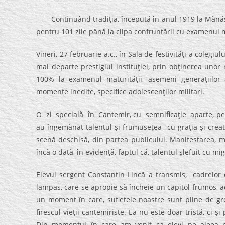
Continuând tradiţia, începută în anul 1919 la Mănăsti
pentru 101 zile până la clipa confruntării cu examenul m
Vineri, 27 februarie a.c., în Sala de festivităţi a colegiu
mai departe prestigiul instituţiei, prin obţinerea unor
100% la examenul maturităţii, asemeni generaţiilor a
momente inedite, specifice adolescenţilor militari.
O zi specială în Cantemir, cu semnificaţie aparte, pentr
au îngemănat talentul şi frumuseţea cu graţia şi creativ
scenă deschisă, din partea publicului. Manifestarea, men
încă o dată, în evidenţă, faptul că, talentul şlefuit cu m
Elevul sergent Constantin Lincă a transmis, cadrelor d
lampas, care se apropie să încheie un capitol frumos, ace
un moment în care, sufletele noastre sunt pline de gr
firescul vieţii cantemiriste. Ea nu este doar tristă, ci ş
Din momentul în care am venit ca elevi pe aleea pli