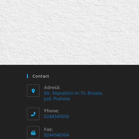
Contact
Adresă:
Str. Republicii nr.75, Breaza,
Jud. Prahova
Phone:
0244340550
Fax:
0244340504