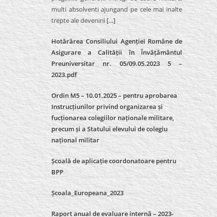
multi absolventi ajungand pe cele mai inalte
trepte ale devenirii
[…]
Hotărârea Consiliului Agenției Române de
Asigurare a Calității în Învățământul
Preuniversitar nr. 05/09.05.2023 5 –
2023.pdf
Ordin M5 – 10.01.2025 – pentru aprobarea
Instrucțiunilor privind organizarea și
fucționarea colegiilor naționale militare,
precum și a Statului elevului de colegiu
național militar
Școală de aplicație coordonatoare pentru
BPP
Școala_Europeana_2023
Raport anual de evaluare internă – 2023-