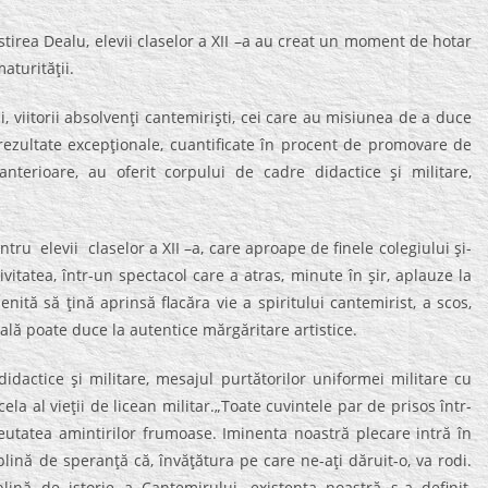
rea Dealu, elevii claselor a XII –a au creat un moment de hotar
aturităţii.
lui, viitorii absolvenţi cantemirişti, cei care au misiunea de a duce
 rezultate excepţionale, cuantificate în procent de promovare de
nterioare, au oferit corpului de cadre didactice şi militare,
u elevii claselor a XII –a, care aproape de finele colegiului şi-
itatea, într-un spectacol care a atras, minute în şir, aplauze la
ită să ţină aprinsă flacăra vie a spiritului cantemirist, a scos,
igală poate duce la autentice mărgăritare artistice.
idactice şi militare, mesajul purtătorilor uniformei militare cu
la al vieţii de licean militar.„Toate cuvintele par de prisos într-
eutatea amintirilor frumoase. Iminenta noastră plecare intră în
i plină de speranţă că, învăţătura pe care ne-aţi dăruit-o, va rodi.
nă de istorie a Cantemirului, existenţa noastră s-a definit,