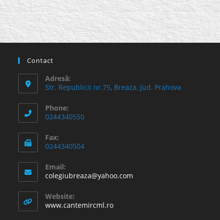
Contact
Adresă:
Str. Republicii nr.75, Breaza, Jud. Prahova
Phone:
0244340550
Fax:
0244340504
Email:
Opens
colegiubreaza@yahoo.com
in
your
Website:
application
www.cantemircml.ro