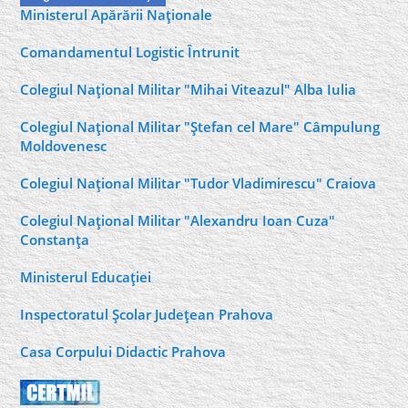
Ministerul Apărării Naţionale
Comandamentul Logistic Întrunit
Colegiul Naţional Militar "Mihai Viteazul" Alba Iulia
Colegiul Naţional Militar "Ştefan cel Mare" Câmpulung
Moldovenesc
Colegiul Naţional Militar "Tudor Vladimirescu" Craiova
Colegiul Naţional Militar "Alexandru Ioan Cuza"
Constanţa
Ministerul Educaţiei
Inspectoratul Şcolar Judeţean Prahova
Casa Corpului Didactic Prahova