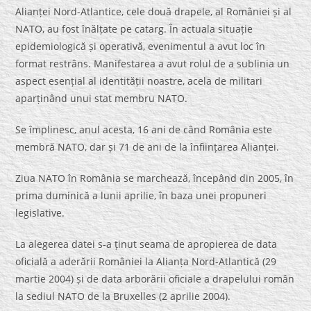
Alianței Nord-Atlantice, cele două drapele, al României și al
NATO, au fost înălțate pe catarg. În actuala situație
epidemiologică și operativă, evenimentul a avut loc în
format restrâns. Manifestarea a avut rolul de a sublinia un
aspect esențial al identității noastre, acela de militari
aparținând unui stat membru NATO.
Se împlinesc, anul acesta, 16 ani de când România este
membră NATO, dar și 71 de ani de la înființarea Alianței.
Ziua NATO în România se marchează, începând din 2005, în
prima duminică a lunii aprilie, în baza unei propuneri
legislative.
La alegerea datei s-a ținut seama de apropierea de data
oficială a aderării României la Alianța Nord-Atlantică (29
martie 2004) și de data arborării oficiale a drapelului român
la sediul NATO de la Bruxelles (2 aprilie 2004).