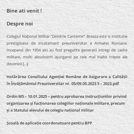
Bine ati venit !
Despre noi
Colegiul Naţional Militar “Dimitrie Cantemir” Breaza este o institutie
prestigioasa de invatamant preuniversitar a Armatei Romane.
Incepand din 1954 aici au fost pregatite generatii intregi de cadre
militare, multi absolventi ajungand pe cele mai inalte trepte ale
devenirii
[…]
Hotărârea Consiliului Agenției Române de Asigurare a Calității
în Învățământul Preuniversitar nr. 05/09.05.2023 5 – 2023.pdf
Ordin M5 – 10.01.2025 – pentru aprobarea Instrucțiunilor privind
organizarea și fucționarea colegiilor naționale militare, precum
și a Statului elevului de colegiu național militar
Școală de aplicație coordonatoare pentru BPP