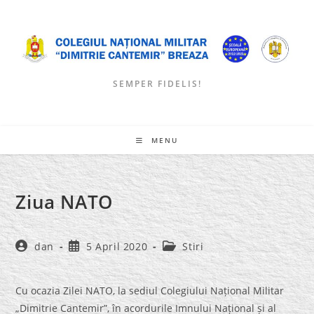
Skip
to
content
SEMPER FIDELIS!
MENU
Ziua NATO
Post
Post
Post
dan
5 April 2020
Stiri
author:
published:
category:
Cu ocazia Zilei NATO, la sediul Colegiului Național Militar
„Dimitrie Cantemir”, în acordurile Imnului Național și al