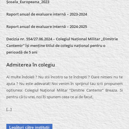
Școala_Europeana_2023
Raport anual de evaluare internă – 2023-2024
Raport anual de evaluare internă –
2024-2025
Decizia nr. 554/27.06.2024 – Colegiul Național Militar „Dimitrie
Cantemir” își menține titlul de colegiu național pentru o
perioadă de 5 ani
Admiterea în colegiu
Ai multe îndoieli ? Nu stii încotro sa te îndrepti ? Oare nimeni nu te
ajuta ? Nu este adevarat! Noi venim în sprijinul tau si-ti propunem
optiunea: Colegiul Naţional Militar “Dimitrie Cantemir” Breaza. Si
pentru că tu vrei, noi îti spunem ceea ce ai de facut.
[…]
Legături către instituţii