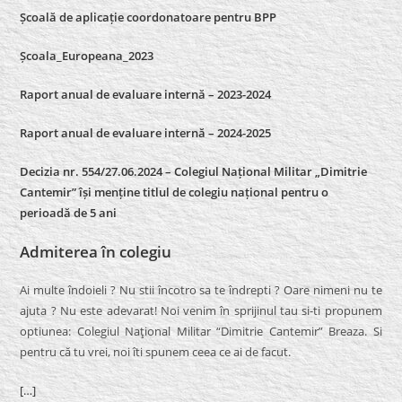
Școală de aplicație coordonatoare pentru BPP
Școala_Europeana_2023
Raport anual de evaluare internă – 2023-2024
Raport anual de evaluare internă –
2024-2025
Decizia nr. 554/27.06.2024 – Colegiul Național Militar „Dimitrie
Cantemir” își menține titlul de colegiu național pentru o
perioadă de 5 ani
Admiterea în colegiu
Ai multe îndoieli ? Nu stii încotro sa te îndrepti ? Oare nimeni nu te
ajuta ? Nu este adevarat! Noi venim în sprijinul tau si-ti propunem
optiunea: Colegiul Naţional Militar “Dimitrie Cantemir” Breaza. Si
pentru că tu vrei, noi îti spunem ceea ce ai de facut.
[…]