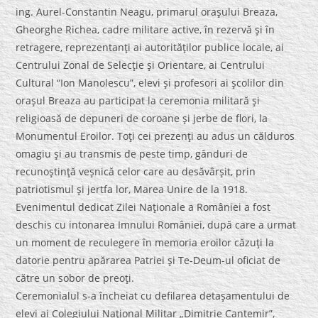
ing. Aurel-Constantin Neagu, primarul oraşului Breaza,
Gheorghe Richea, cadre militare active, în rezervă şi în
retragere, reprezentanţi ai autorităţilor publice locale, ai
Centrului Zonal de Selecţie şi Orientare, ai Centrului
Cultural “Ion Manolescu”, elevi şi profesori ai şcolilor din
oraşul Breaza au participat la ceremonia militară şi
religioasă de depuneri de coroane şi jerbe de flori, la
Monumentul Eroilor. Toţi cei prezenţi au adus un călduros
omagiu şi au transmis de peste timp, gânduri de
recunoştinţă veşnică celor care au desăvârşit, prin
patriotismul şi jertfa lor, Marea Unire de la 1918.
Evenimentul dedicat Zilei Naţionale a României a fost
deschis cu intonarea Imnului României, după care a urmat
un moment de reculegere în memoria eroilor căzuţi la
datorie pentru apărarea Patriei şi Te-Deum-ul oficiat de
către un sobor de preoţi.
Ceremonialul s-a încheiat cu defilarea detaşamentului de
elevi ai Colegiului Naţional Militar „Dimitrie Cantemir”,