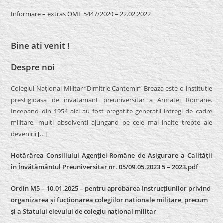
Informare – extras OME 5447/2020 – 22.02.2022
Bine ati venit !
Despre noi
Colegiul Naţional Militar “Dimitrie Cantemir” Breaza este o institutie
prestigioasa de invatamant preuniversitar a Armatei Romane.
Incepand din 1954 aici au fost pregatite generatii intregi de cadre
militare, multi absolventi ajungand pe cele mai inalte trepte ale
devenirii
[…]
Hotărârea Consiliului Agenției Române de Asigurare a Calității
în Învățământul Preuniversitar nr. 05/09.05.2023 5 – 2023.pdf
Ordin M5 – 10.01.2025 – pentru aprobarea Instrucțiunilor privind
organizarea și fucționarea colegiilor naționale militare, precum
și a Statului elevului de colegiu național militar