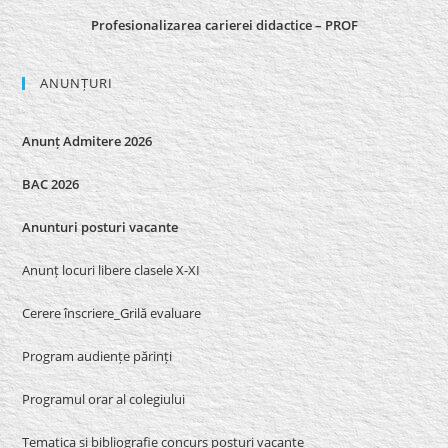
Profesionalizarea carierei didactice – PROF
ANUNȚURI
Anunț Admitere 2026
BAC 2026
Anunturi posturi vacante
Anunț locuri libere clasele X-XI
Cerere înscriere_Grilă evaluare
Program audiențe părinți
Programul orar al colegiului
Tematica si bibliografie concurs posturi vacante