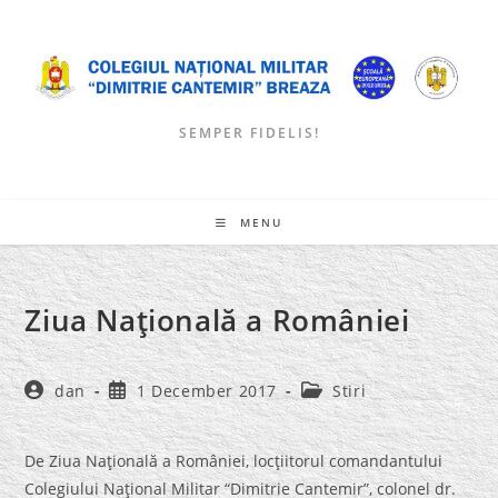
Skip
to
content
SEMPER FIDELIS!
MENU
Ziua Naţională a României
Post
Post
Post
dan
1 December 2017
Stiri
author:
published:
category:
De Ziua Naţională a României, locţiitorul comandantului
Colegiului Naţional Militar “Dimitrie Cantemir”, colonel dr.