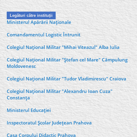
Legături către instituţii
Ministerul Apărării Naţionale
Comandamentul Logistic Întrunit
Colegiul Naţional Militar "Mihai Viteazul" Alba Iulia
Colegiul Naţional Militar "Ştefan cel Mare" Câmpulung
Moldovenesc
Colegiul Naţional Militar "Tudor Vladimirescu" Craiova
Colegiul Naţional Militar "Alexandru Ioan Cuza"
Constanţa
Ministerul Educaţiei
Inspectoratul Şcolar Judeţean Prahova
Casa Corpului Didactic Prahova