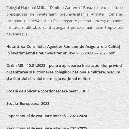
Colegiul Naţional Militar “Dimitrie Cantemir” Breaza este o institutie
prestigioasa de invatamant preuniversitar a Armatei Romane.
Incepand din 1954 aici au fost pregatite generatii intregi de cadre
militare, multi absolventi ajungand pe cele mai inalte trepte ale
devenirii
[…]
Hotărârea Consiliului Agenției Române de Asigurare a Calității
în Învățământul Preuniversitar nr. 05/09.05.2023 5 – 2023.pdf
Ordin M5 – 10.01.2025 – pentru aprobarea Instrucțiunilor privind
organizarea și fucționarea colegiilor naționale militare, precum
și a Statului elevului de colegiu național militar
Școală de aplicație coordonatoare pentru BPP
Școala_Europeana_2023
Raport anual de evaluare internă – 2023-2024
Raport anual de evaluare internă –
2024-2025