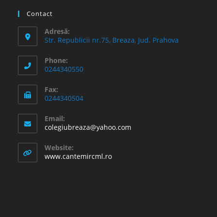
Contact
Adresă:
Str. Republicii nr.75, Breaza, Jud. Prahova
Phone:
0244340550
Fax:
0244340504
Email:
Opens
colegiubreaza@yahoo.com
in
your
Website:
application
www.cantemircml.ro