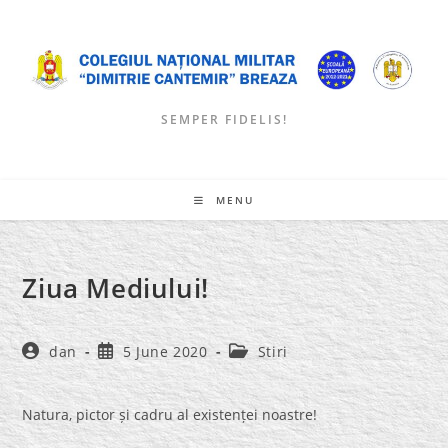
Skip
to
content
SEMPER FIDELIS!
MENU
Ziua Mediului!
Post
Post
Post
dan
5 June 2020
Stiri
author:
published:
category:
Natura, pictor și cadru al existenței noastre!