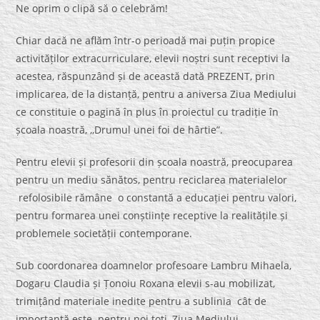
Ne oprim o clipă să o celebrăm!
Chiar dacă ne aflăm într-o perioadă mai puțin propice
activităților extracurriculare, elevii noștri sunt receptivi la
acestea, răspunzând și de această dată PREZENT, prin
implicarea, de la distanță, pentru a aniversa Ziua Mediului
ce constituie o pagină în plus în proiectul cu tradiție în
școala noastră, ,,Drumul unei foi de hârtie”.
Pentru elevii și profesorii din școala noastră, preocuparea
pentru un mediu sănătos, pentru reciclarea materialelor
refolosibile rămâne o constantă a educației pentru valori,
pentru formarea unei conștiințe receptive la realitățile și
problemele societății contemporane.
Sub coordonarea doamnelor profesoare Lambru Mihaela,
Dogaru Claudia și Țonoiu Roxana elevii s-au mobilizat,
trimițând materiale inedite pentru a sublinia cât de
importantă este pentru noi toți, Ziua Mediului.