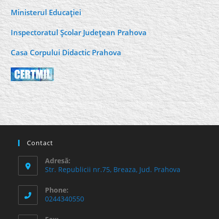
Ministerul Educaţiei
Inspectoratul Şcolar Judeţean Prahova
Casa Corpului Didactic Prahova
Contact
Adresă:
Str. Republicii nr.75, Breaza, Jud. Prahova
Phone:
0244340550