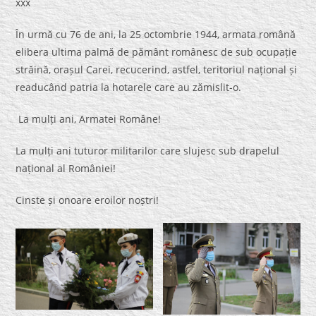
xxx
În urmă cu 76 de ani, la 25 octombrie 1944, armata română
elibera ultima palmă de pământ românesc de sub ocupație
străină, orașul Carei, recucerind, astfel, teritoriul național și
readucând patria la hotarele care au zămislit-o.
La mulți ani, Armatei Române!
La mulți ani tuturor militarilor care slujesc sub drapelul
național al României!
Cinste și onoare eroilor noștri!