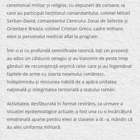
ceremonial militar și religios, cu depuneri de coroane, la
care au participat locțiitorul comandantului, colonel Mihail
Șerban-David, comandantul Centrului Zonal de Selecție și
Orientare Breaza, colonel Cristian Grecu, cadre militare,
elevi și personalul medical aflat la program.
Într-o zi cu profundă semnificație istorică, toți cei prezenți
au adus un călduros omagiu şi au transmis de peste timp
gânduri de recunoştinţă veşnică celor care şi-au îngemănat
faptele de arme cu soarta neamului românesc,
îndeplinindu-şi misiunea nobilă de a apăra unitatea
naţională şi integritatea teritorială a statului român.
Activitatea, desfășurată în format restrâns, ca urmare a
situației epidemiologice actuale, a fost una cu o încărcătură
emoțională aparte pentru elevi ai claselor a IX –a, mândri că
au ales uniforma militară.