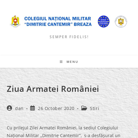
Skip
to
content
SEMPER FIDELIS!
MENU
Ziua Armatei României
Post
Post
Post
dan
26 October 2020
Stiri
author:
published:
category:
Cu prilejul Zilei Armatei României, la sediul Colegiului
Național Militar „Dimitrie Cantemir”, s-a desfășurat un