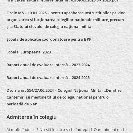
în Învățământul Preuniversitar nr. 05/09.05.2023 5 – 2023.pdf
Ordin M5 – 10.01.2025 – pentru aprobarea Instrucțiunilor privind
organizarea și fucționarea colegiilor naționale militare, precum
și a Statului elevului de colegiu național militar
Școală de aplicație coordonatoare pentru BPP
Școala_Europeana_2023
Raport anual de evaluare internă – 2023-2024
Raport anual de evaluare internă –
2024-2025
Decizia nr. 554/27.06.2024 – Colegiul Național Militar „Dimitrie
Cantemir” își menține titlul de colegiu național pentru o
perioadă de 5 ani
Admiterea în colegiu
Ai multe îndoieli ? Nu stii încotro sa te îndrepti ? Oare nimeni nu te