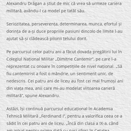
Alexandru Drăgan a știut de mic că vrea să urmeze cariera
militară, avându-l ca model pe tatăl său.
Seriozitatea, perseverența, determinarea, munca, efortul și
dorința de a-și duce propriile pasiuni dincolo de limite l-au
ajutat să-și clădească pilonii țelului dorit.
Pe parcursul celor patru ani a făcut dovada pregătirii lui în
Colegiul Național Militar „Dimitrie Cantemir”, pe care l-a
reprezentat cu onoare în competițiile de nivel național. „Să
fiu cantemirist a fost o mândrie, un sentiment unic, de
nedescris. Cei patru ani de liceu au fost cei mai frumoși ani
din viața mea, anii care mi-au modelat viitoarea carieră
militară”, spune Alexandru.
Astăzi, își continuă parcursul educațional în Academia
Tehnică Militară „Ferdinand I”, pentru a valorifica ceea ce a
sădit în cei patru ani de liceu. „Încă din clasa a IX-a, când
am intrat pentru prima dată cu pași sfioși în Cetatea