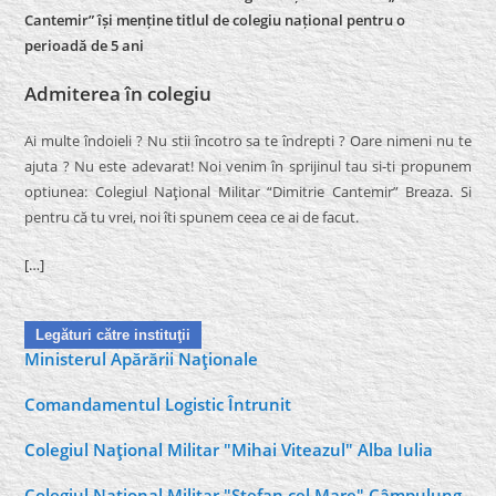
Cantemir” își menține titlul de colegiu național pentru o
perioadă de 5 ani
Admiterea în colegiu
Ai multe îndoieli ? Nu stii încotro sa te îndrepti ? Oare nimeni nu te
ajuta ? Nu este adevarat! Noi venim în sprijinul tau si-ti propunem
optiunea: Colegiul Naţional Militar “Dimitrie Cantemir” Breaza. Si
pentru că tu vrei, noi îti spunem ceea ce ai de facut.
[…]
Legături către instituţii
Ministerul Apărării Naţionale
Comandamentul Logistic Întrunit
Colegiul Naţional Militar "Mihai Viteazul" Alba Iulia
Colegiul Naţional Militar "Ştefan cel Mare" Câmpulung