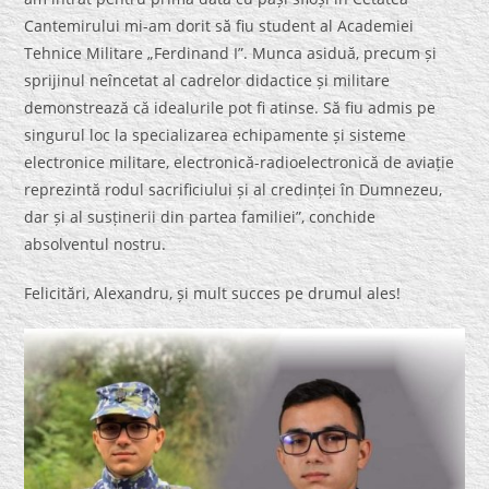
Cantemirului mi-am dorit să fiu student al Academiei
Tehnice Militare „Ferdinand I”. Munca asiduă, precum și
sprijinul neîncetat al cadrelor didactice și militare
demonstrează că idealurile pot fi atinse. Să fiu admis pe
singurul loc la specializarea echipamente și sisteme
electronice militare, electronică-radioelectronică de aviație
reprezintă rodul sacrificiului și al credinței în Dumnezeu,
dar și al susținerii din partea familiei”, conchide
absolventul nostru.
Felicitări, Alexandru, și mult succes pe drumul ales!