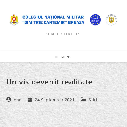
Skip
to
content
SEMPER FIDELIS!
MENU
Un vis devenit realitate
Post
Post
Post
dan
24 September 2021
Stiri
author:
published:
category: