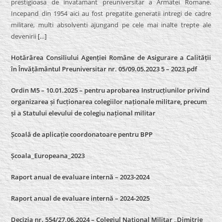
prestigioasa de invatamant preuniversitar a Armatei Romane.
Incepand din 1954 aici au fost pregatite generatii intregi de cadre
militare, multi absolventi ajungand pe cele mai inalte trepte ale
devenirii
[…]
Hotărârea Consiliului Agenției Române de Asigurare a Calității
în Învățământul Preuniversitar nr. 05/09.05.2023 5 – 2023.pdf
Ordin M5 – 10.01.2025 – pentru aprobarea Instrucțiunilor privind
organizarea și fucționarea colegiilor naționale militare, precum
și a Statului elevului de colegiu național militar
Școală de aplicație coordonatoare pentru BPP
Școala_Europeana_2023
Raport anual de evaluare internă – 2023-2024
Raport anual de evaluare internă –
2024-2025
Decizia nr. 554/27.06.2024 – Colegiul Național Militar „Dimitrie