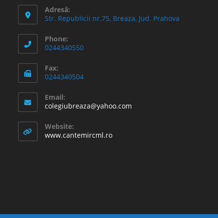
Adresă:
Str. Republicii nr.75, Breaza, Jud. Prahova
Phone:
0244340550
Fax:
0244340504
Email:
Opens
colegiubreaza@yahoo.com
in
your
Website:
application
www.cantemircml.ro