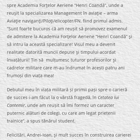
spre Academia Forţelor Aeriene “Henri Coandă”, unde a
reuşit la specializarea Management în aviaţie – arma
Aviaţie naviganţi/Piloţi/elicopter/FN, fiind primul admis.
“Sunt foarte bucuros că am reușit să promovez examenul
de admitere la Academia Forţelor Aeriene “Henri Coandă” şi
să intru la această specializare! Visul meu a devenit
realitate datorită muncii depuse şi timpului acordat
învațăturii! Țin să mulțumesc tuturor profesorilor şi
cadrelor militare care m-au îndrumat în acești patru ani
frumoși din viața mea!
Debutul meu în viața militară și primii pași spre o carieră
de succes i-am făcut la o vârstă fragedă, în
Cetatea lui
Cantemir
, unde am reușit să îmi formez un caracter
puternic alături de colegi, cu care am legat prietenii
trainice”, a spus tânărul student.
Felicitări, Andrei-Ioan, şi mult succes în construirea carierei