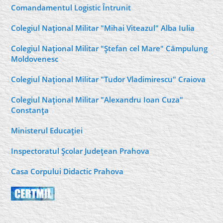
Comandamentul Logistic Întrunit
Colegiul Naţional Militar "Mihai Viteazul" Alba Iulia
Colegiul Naţional Militar "Ştefan cel Mare" Câmpulung
Moldovenesc
Colegiul Naţional Militar "Tudor Vladimirescu" Craiova
Colegiul Naţional Militar "Alexandru Ioan Cuza"
Constanţa
Ministerul Educaţiei
Inspectoratul Şcolar Judeţean Prahova
Casa Corpului Didactic Prahova