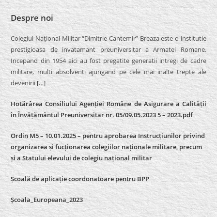
Despre noi
Colegiul Naţional Militar “Dimitrie Cantemir” Breaza este o institutie
prestigioasa de invatamant preuniversitar a Armatei Romane.
Incepand din 1954 aici au fost pregatite generatii intregi de cadre
militare, multi absolventi ajungand pe cele mai inalte trepte ale
devenirii
[…]
Hotărârea Consiliului Agenției Române de Asigurare a Calității
în Învățământul Preuniversitar nr. 05/09.05.2023 5 – 2023.pdf
Ordin M5 – 10.01.2025 – pentru aprobarea Instrucțiunilor privind
organizarea și fucționarea colegiilor naționale militare, precum
și a Statului elevului de colegiu național militar
Școală de aplicație coordonatoare pentru BPP
Școala_Europeana_2023