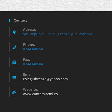
Contact
Adresă:
Str. Republicii nr.75, Breaza, Jud. Prahova
Phone:
0244340550
Fax:
0244340504
Email:
Opens
colegiubreaza@yahoo.com
in
your
Website:
application
www.cantemircml.ro