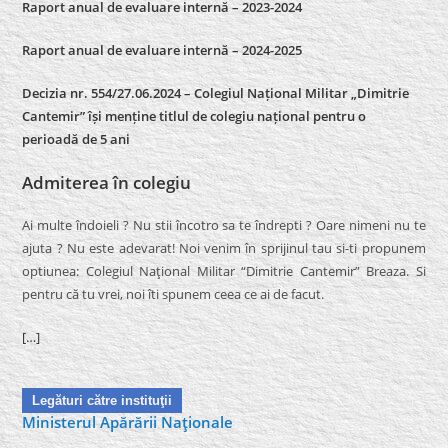
Raport anual de evaluare internă – 2023-2024
Raport anual de evaluare internă –
2024-2025
Decizia nr. 554/27.06.2024 – Colegiul Național Militar „Dimitrie
Cantemir” își menține titlul de colegiu național pentru o
perioadă de 5 ani
Admiterea în colegiu
Ai multe îndoieli ? Nu stii încotro sa te îndrepti ? Oare nimeni nu te
ajuta ? Nu este adevarat! Noi venim în sprijinul tau si-ti propunem
optiunea: Colegiul Naţional Militar “Dimitrie Cantemir” Breaza. Si
pentru că tu vrei, noi îti spunem ceea ce ai de facut.
[…]
Legături către instituţii
Ministerul Apărării Naţionale