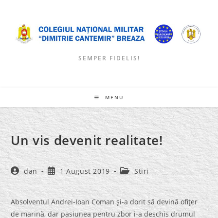
Skip
to
content
SEMPER FIDELIS!
MENU
Un vis devenit realitate!
Post
Post
Post
dan
1 August 2019
Stiri
author:
published:
category:
Absolventul Andrei-Ioan Coman şi-a dorit să devină ofiţer
de marină, dar pasiunea pentru zbor i-a deschis drumul