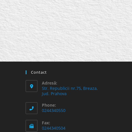
Contact
Adresă:
Str. Republicii nr.75, Breaza,
Jud. Prahova
Phone:
0244340550
Fax:
0244340504