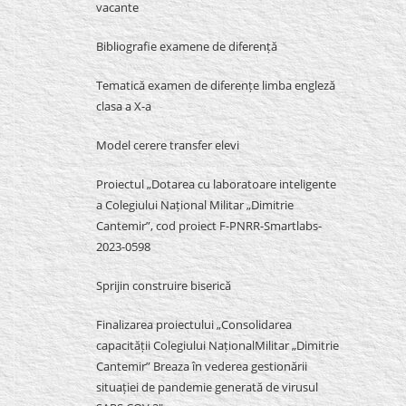
vacante
Bibliografie examene de diferență
Tematică examen de diferențe limba engleză
clasa a X-a
Model cerere transfer elevi
Proiectul „Dotarea cu laboratoare inteligente
a Colegiului Național Militar „Dimitrie
Cantemir”, cod proiect F-PNRR-Smartlabs-
2023-0598
Sprijin construire biserică
Finalizarea proiectului „Consolidarea
capacității Colegiului NaționalMilitar „Dimitrie
Cantemir” Breaza în vederea gestionării
situației de pandemie generată de virusul