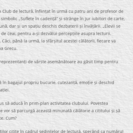
n Club de lectură, înființat în urmă cu patru ani de profesor de
mbolic „Suflete în cadență” și strânge în jur iubitori de carte,
ă, dar și un spațiu deschis dezbaterii și învățării. „Elevii se
de ceai, pentru a-și dezvălui percepțiile asupra lecturii,
. Căci, până la urmă, la sfârșitul acestei călătorii, fiecare va
na Grecu.
, reprezentanți de vârste asemănătoare au găsit timp pentru
ugă în bagajul propriu bucurie, cutezanță, emoție și deschid
ației.
us să aducă în prim-plan activitatea clubului. Povestea
e vor să parcurgă această minunată călătorie a cititului și să
ate. Cum?
ților citite în cadrul ședințelor de lectură, sperând ca numărul