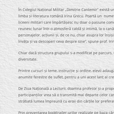
În Colegiul Național Militar „Dimitrie Cantemir” există u
limba și literatura română Irina Grecu. Poartă un nume si
liceeni militari care împărtășesc nu doar o pasiune comun
reunesc lunar într-o atmosferă caldă și intimă, la o cană 
personajelor, acțiunii și, de ce nu, chiar asupra lor înșiși
învăța și va descoperi ceva despre sine”, spune prof. Iri
Chiar dacă structura grupului s-a modificat pe parcurs
diversitate.
Printre cursuri și teme, instrucție și ordine, elevii ada
anumite ferestre de suflet, pentru a uni acest lanț al cre
De Ziua Națională a Lecturii, doamna profesor și-a prop
participanților vrea să o transmită mai departe celor car
străbată lumea împreună cu eroii din cărțile lor prefer
Prin prezentarea booktrailer-urilor realizate pe baza căr