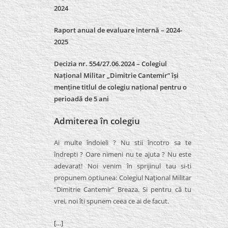
2024
Raport anual de evaluare internă –
2024-
2025
Decizia nr. 554/27.06.2024 – Colegiul
Național Militar „Dimitrie Cantemir” își
menține titlul de colegiu național pentru o
perioadă de 5 ani
Admiterea în colegiu
Ai multe îndoieli ? Nu stii încotro sa te
îndrepti ? Oare nimeni nu te ajuta ? Nu este
adevarat! Noi venim în sprijinul tau si-ti
propunem optiunea: Colegiul Naţional Militar
“Dimitrie Cantemir” Breaza. Si pentru că tu
vrei, noi îti spunem ceea ce ai de facut.
[…]