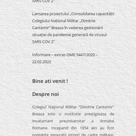
SARS COV 2″
Lansarea proiectului „Consolidarea capacității
Colegiului Național Militar „Dimitrie
Cantemir” Breaza în vederea gestionării
situației de pandemie generată de virusul
SARS COV 2”
Informare – extras OME 5447/2020 –
22.02.2022
Bine ati venit !
Despre noi
Colegiul Naţional Militar “Dimitrie Cantemir”
Breaza este o institutie prestigioasa de
invatamant preuniversitar a Armatei
Romane. Incepand din 1954 aici au fost
pregatite generatii intregi de cadre militare,