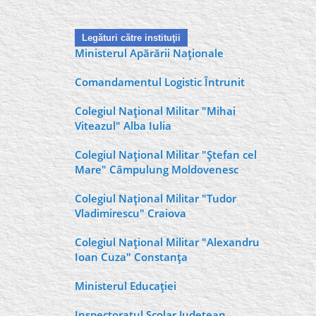
Legături către instituţii
Ministerul Apărării Naţionale
Comandamentul Logistic Întrunit
Colegiul Naţional Militar "Mihai
Viteazul" Alba Iulia
Colegiul Naţional Militar "Ştefan cel
Mare" Câmpulung Moldovenesc
Colegiul Naţional Militar "Tudor
Vladimirescu" Craiova
Colegiul Naţional Militar "Alexandru
Ioan Cuza" Constanţa
Ministerul Educaţiei
Inspectoratul Şcolar Judeţean