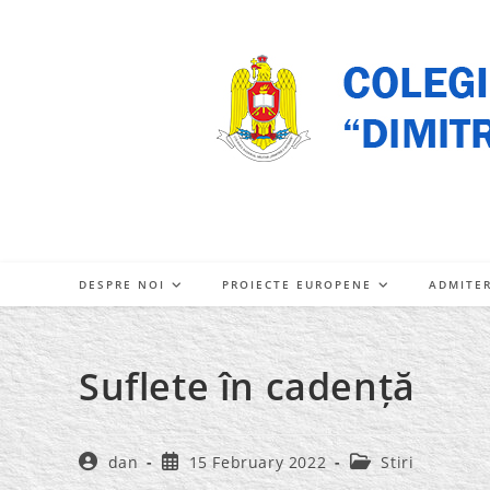
Skip
to
content
DESPRE NOI
PROIECTE EUROPENE
ADMITE
Suflete în cadență
Post
Post
Post
dan
15 February 2022
Stiri
author:
published:
category: