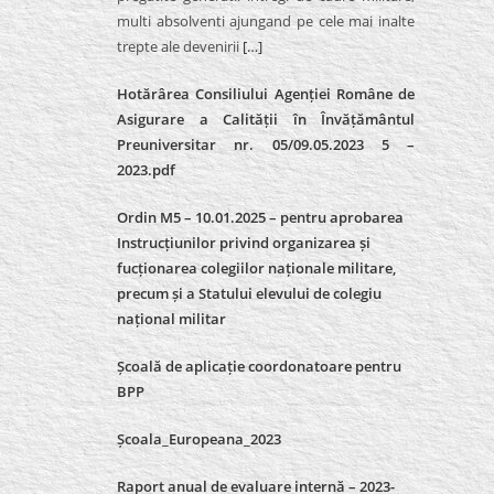
multi absolventi ajungand pe cele mai inalte
trepte ale devenirii
[…]
Hotărârea Consiliului Agenției Române de
Asigurare a Calității în Învățământul
Preuniversitar nr. 05/09.05.2023 5 –
2023.pdf
Ordin M5 – 10.01.2025 – pentru aprobarea
Instrucțiunilor privind organizarea și
fucționarea colegiilor naționale militare,
precum și a Statului elevului de colegiu
național militar
Școală de aplicație coordonatoare pentru
BPP
Școala_Europeana_2023
Raport anual de evaluare internă – 2023-