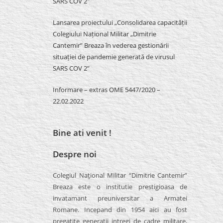
SARS COV 2″
Lansarea proiectului „Consolidarea capacității
Colegiului Național Militar „Dimitrie
Cantemir” Breaza în vederea gestionării
situației de pandemie generată de virusul
SARS COV 2”
Informare – extras OME 5447/2020 –
22.02.2022
Bine ati venit !
Despre noi
Colegiul Naţional Militar “Dimitrie Cantemir”
Breaza este o institutie prestigioasa de
invatamant preuniversitar a Armatei
Romane. Incepand din 1954 aici au fost
pregatite generatii intregi de cadre militare,