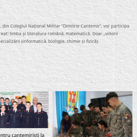
–a, din Colegiul Naţional Militar “Dimitrie Cantemir”, vor participa
at: limba şi literatura română, matematică. Doar „viitorii
cializării (informatică, biologie, chimie şi fizică).
entru cantemirişti la