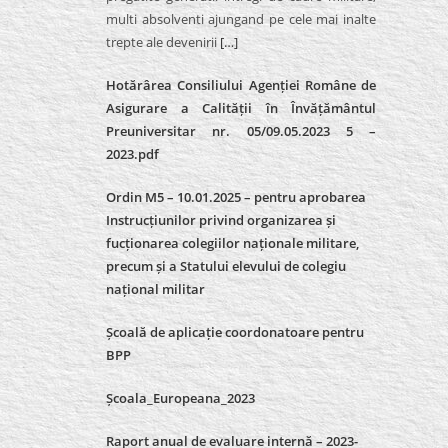
multi absolventi ajungand pe cele mai inalte
trepte ale devenirii
[…]
Hotărârea Consiliului Agenției Române de
Asigurare a Calității în Învățământul
Preuniversitar nr. 05/09.05.2023 5 –
2023.pdf
Ordin M5 – 10.01.2025 – pentru aprobarea
Instrucțiunilor privind organizarea și
fucționarea colegiilor naționale militare,
precum și a Statului elevului de colegiu
național militar
Școală de aplicație coordonatoare pentru
BPP
Școala_Europeana_2023
Raport anual de evaluare internă – 2023-