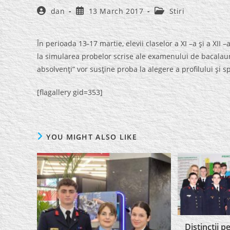
Post
Post
Post
dan
13 March 2017
Stiri
author:
published:
category:
În perioada 13-17 martie, elevii claselor a XI –a şi a XII 
la simularea probelor scrise ale examenului de bacalaure
absolvenţi” vor susţine proba la alegere a profilului şi spe
[flagallery gid=353]
YOU MIGHT ALSO LIKE
Distincţii p