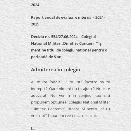
2024
Raport anual de evaluare internă –
2024-
2025
Decizia nr. 554/27.06.2024 – Colegiul
Național Militar „Dimitrie Cantemir” își
menține titlul de colegiu național pentru o
perioadă de 5 ani
Admiterea în colegiu
Ai multe îndoieli ? Nu stii încotro sa te
îndrepti ? Oare nimeni nu te ajuta ? Nu este
adevarat! Noi venim în sprijinul tau si-ti
propunem optiunea: Colegiul Naţional Militar
“Dimitrie Cantemir” Breaza. Si pentru că tu
vrei, noi îti spunem ceea ce ai de facut.
[…]