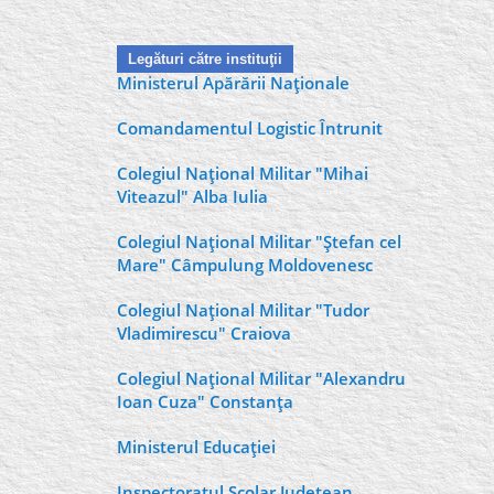
Legături către instituţii
Ministerul Apărării Naţionale
Comandamentul Logistic Întrunit
Colegiul Naţional Militar "Mihai
Viteazul" Alba Iulia
Colegiul Naţional Militar "Ştefan cel
Mare" Câmpulung Moldovenesc
Colegiul Naţional Militar "Tudor
Vladimirescu" Craiova
Colegiul Naţional Militar "Alexandru
Ioan Cuza" Constanţa
Ministerul Educaţiei
Inspectoratul Şcolar Judeţean