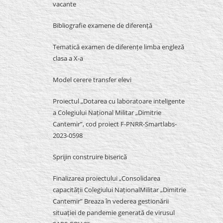
vacante
Bibliografie examene de diferență
Tematică examen de diferențe limba engleză
clasa a X-a
Model cerere transfer elevi
Proiectul „Dotarea cu laboratoare inteligente
a Colegiului Național Militar „Dimitrie
Cantemir”, cod proiect F-PNRR-Smartlabs-
2023-0598
Sprijin construire biserică
Finalizarea proiectului „Consolidarea
capacității Colegiului NaționalMilitar „Dimitrie
Cantemir” Breaza în vederea gestionării
situației de pandemie generată de virusul