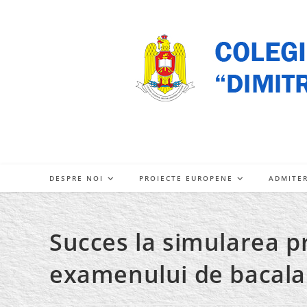
Skip
to
content
DESPRE NOI
PROIECTE EUROPENE
ADMITE
Succes la simularea pr
examenului de bacala