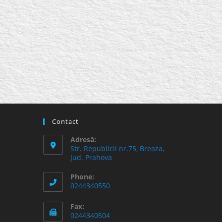
Contact
Adresă:
Str. Republicii nr.75, Breaza,
Jud. Prahova
Phone:
0244340550
Fax:
0244340504