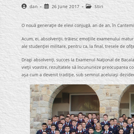
Post
Post
Post
dan
26 June 2017
Stiri
author:
published:
category:
O nouă generaţie de elevi conjugă, an de an, în Cantemir
Acum, ei, absolvenţii, trăiesc emoţiile examenului maturită
ale studenţiei militare, pentru ca, la final, tresele de of
Dragi absolvenţi, succes la Examenul Naţional de Bacalaur
vieţii voastre, rezultatele să încununeze preocuparea co
aşa cum a devenit tradiţie, sub semnul aceluiaşi dezidera