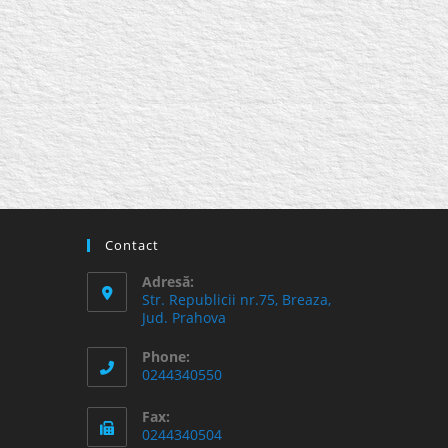
Contact
Adresă:
Str. Republicii nr.75, Breaza,
Jud. Prahova
Phone:
0244340550
Fax:
0244340504