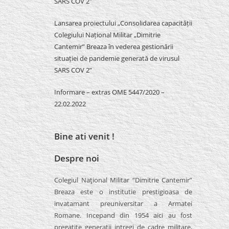
SARS COV 2″
Lansarea proiectului „Consolidarea capacității
Colegiului Național Militar „Dimitrie
Cantemir” Breaza în vederea gestionării
situației de pandemie generată de virusul
SARS COV 2”
Informare – extras OME 5447/2020 –
22.02.2022
Bine ati venit !
Despre noi
Colegiul Naţional Militar “Dimitrie Cantemir”
Breaza este o institutie prestigioasa de
invatamant preuniversitar a Armatei
Romane. Incepand din 1954 aici au fost
pregatite generatii intregi de cadre militare,