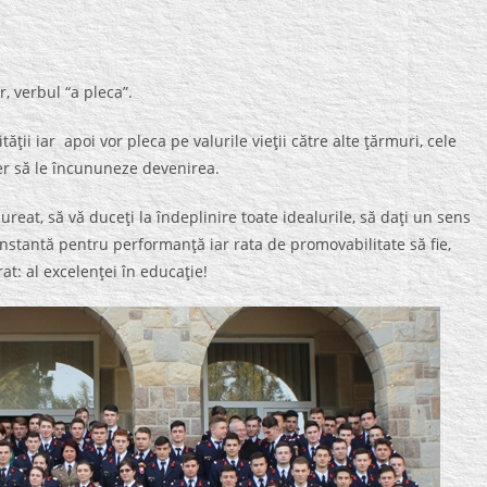
, verbul “a pleca”.
ţii iar apoi vor pleca pe valurile vieţii către alte ţărmuri, cele
iţer să le încununeze devenirea.
eat, să vă duceţi la îndeplinire toate idealurile, să daţi un sens
nstantă pentru performanţă iar rata de promovabilitate să fie,
t: al excelenţei în educaţie!