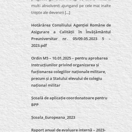
multi absolventi ajungand pe cele mai inalte
trepte ale devenirii
[…]
Hotărârea Consiliului Agenției Române de
Asigurare a Calității în Învățământul
Preuniversitar nr. 05/09.05.2023 5 –
2023.pdf
Ordin M5 – 10.01.2025 – pentru aprobarea
Instrucțiunilor privind organizarea și
fucționarea colegiilor naționale militare,
precum și a Statului elevului de colegiu
național militar
Școală de aplicație coordonatoare pentru
BPP
Școala_Europeana_2023
Raport anual de evaluare internă – 2023-