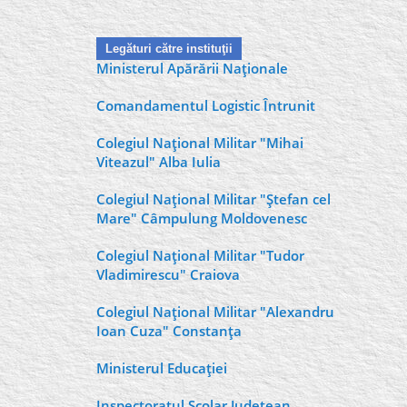
Legături către instituţii
Ministerul Apărării Naţionale
Comandamentul Logistic Întrunit
Colegiul Naţional Militar "Mihai
Viteazul" Alba Iulia
Colegiul Naţional Militar "Ştefan cel
Mare" Câmpulung Moldovenesc
Colegiul Naţional Militar "Tudor
Vladimirescu" Craiova
Colegiul Naţional Militar "Alexandru
Ioan Cuza" Constanţa
Ministerul Educaţiei
Inspectoratul Şcolar Judeţean