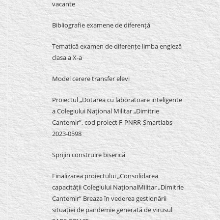
vacante
Bibliografie examene de diferență
Tematică examen de diferențe limba engleză
clasa a X-a
Model cerere transfer elevi
Proiectul „Dotarea cu laboratoare inteligente
a Colegiului Național Militar „Dimitrie
Cantemir”, cod proiect F-PNRR-Smartlabs-
2023-0598
Sprijin construire biserică
Finalizarea proiectului „Consolidarea
capacității Colegiului NaționalMilitar „Dimitrie
Cantemir” Breaza în vederea gestionării
situației de pandemie generată de virusul