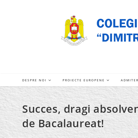
Skip
to
content
DESPRE NOI
PROIECTE EUROPENE
ADMITE
Succes, dragi absolve
de Bacalaureat!