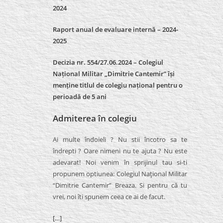
2024
Raport anual de evaluare internă –
2024-
2025
Decizia nr. 554/27.06.2024 – Colegiul
Național Militar „Dimitrie Cantemir” își
menține titlul de colegiu național pentru o
perioadă de 5 ani
Admiterea în colegiu
Ai multe îndoieli ? Nu stii încotro sa te
îndrepti ? Oare nimeni nu te ajuta ? Nu este
adevarat! Noi venim în sprijinul tau si-ti
propunem optiunea: Colegiul Naţional Militar
“Dimitrie Cantemir” Breaza. Si pentru că tu
vrei, noi îti spunem ceea ce ai de facut.
[…]