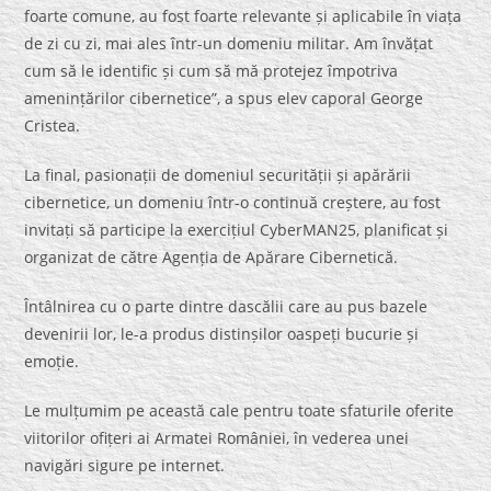
foarte comune, au fost foarte relevante și aplicabile în viața
de zi cu zi, mai ales într-un domeniu militar. Am învățat
cum să le identific și cum să mă protejez împotriva
amenințărilor cibernetice”, a spus elev caporal George
Cristea.
La final, pasionații de domeniul securității și apărării
cibernetice, un domeniu într-o continuă creștere, au fost
invitați să participe la exercițiul CyberMAN25, planificat și
organizat de către Agenția de Apărare Cibernetică.
Întâlnirea cu o parte dintre dascălii care au pus bazele
devenirii lor, le-a produs distinșilor oaspeți bucurie și
emoție.
Le mulțumim pe această cale pentru toate sfaturile oferite
viitorilor ofițeri ai Armatei României, în vederea unei
navigări sigure pe internet.