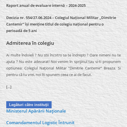
Raport anual de evaluare internă –
2024-2025
Decizia nr. 554/27.06.2024 – Colegiul Național Militar „Dimitrie
Cantemir” își menține titlul de colegiu național pentru o
perioadă de 5 ani
Admiterea în colegiu
Ai multe îndoieli ? Nu stii încotro sa te îndrepti ? Oare nimeni nu te
ajuta ? Nu este adevarat! Noi venim în sprijinul tau si-ti propunem
optiunea: Colegiul Naţional Militar “Dimitrie Cantemir” Breaza. Si
pentru că tu vrei, noi îti spunem ceea ce ai de facut.
[…]
Legături către instituţii
Ministerul Apărării Naţionale
Comandamentul Logistic Întrunit