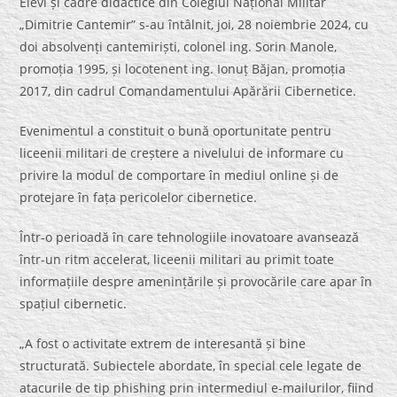
Elevi și cadre didactice din Colegiul Național Militar
„Dimitrie Cantemir” s-au întâlnit, joi, 28 noiembrie 2024, cu
doi absolvenți cantemiriști, colonel ing. Sorin Manole,
promoția 1995, și locotenent ing. Ionuț Băjan, promoția
2017, din cadrul Comandamentului Apărării Cibernetice.
Evenimentul a constituit o bună oportunitate pentru
liceenii militari de creștere a nivelului de informare cu
privire la modul de comportare în mediul online și de
protejare în fața pericolelor cibernetice.
Într-o perioadă în care tehnologiile inovatoare avansează
într-un ritm accelerat, liceenii militari au primit toate
informațiile despre amenințările și provocările care apar în
spațiul cibernetic.
„A fost o activitate extrem de interesantă și bine
structurată. Subiectele abordate, în special cele legate de
atacurile de tip phishing prin intermediul e-mailurilor, fiind