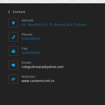
Contact
Adresă:
Str. Republicii nr.75, Breaza, Jud. Prahova
Phone:
0244340550
Fax:
0244340504
Email:
Opens
colegiubreaza@yahoo.com
in
your
Website:
application
www.cantemircml.ro