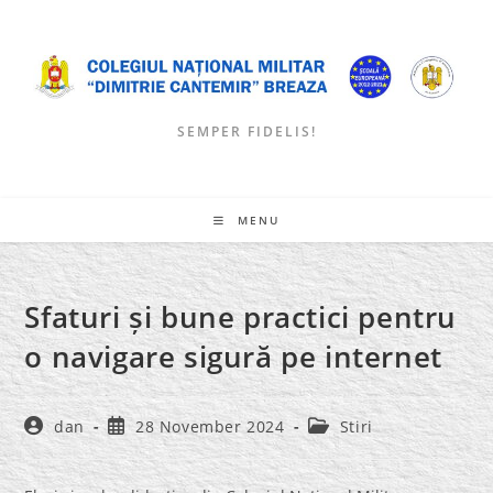
Skip
to
content
SEMPER FIDELIS!
MENU
Sfaturi și bune practici pentru
o navigare sigură pe internet
Post
Post
Post
dan
28 November 2024
Stiri
author:
published:
category: