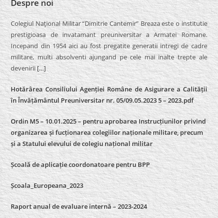
Despre noi
Colegiul Naţional Militar “Dimitrie Cantemir” Breaza este o institutie
prestigioasa de invatamant preuniversitar a Armatei Romane.
Incepand din 1954 aici au fost pregatite generatii intregi de cadre
militare, multi absolventi ajungand pe cele mai inalte trepte ale
devenirii
[…]
Hotărârea Consiliului Agenției Române de Asigurare a Calității
în Învățământul Preuniversitar nr. 05/09.05.2023 5 – 2023.pdf
Ordin M5 – 10.01.2025 – pentru aprobarea Instrucțiunilor privind
organizarea și fucționarea colegiilor naționale militare, precum
și a Statului elevului de colegiu național militar
Școală de aplicație coordonatoare pentru BPP
Școala_Europeana_2023
Raport anual de evaluare internă – 2023-2024