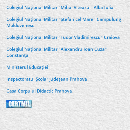
Colegiul Naţional Militar "Mihai Viteazul" Alba Iulia
Colegiul Naţional Militar "Ştefan cel Mare" Câmpulung
Moldovenesc
Colegiul Naţional Militar "Tudor Vladimirescu" Craiova
Colegiul Naţional Militar "Alexandru Ioan Cuza"
Constanţa
Ministerul Educaţiei
Inspectoratul Şcolar Judeţean Prahova
Casa Corpului Didactic Prahova