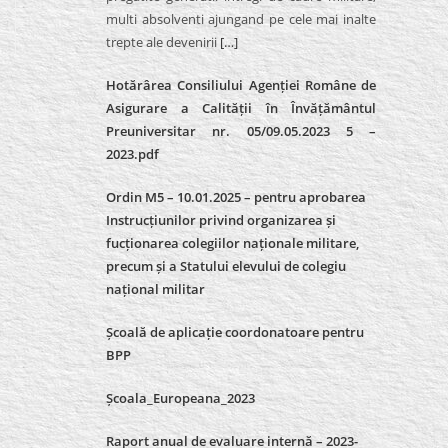
multi absolventi ajungand pe cele mai inalte
trepte ale devenirii
[…]
Hotărârea Consiliului Agenției Române de
Asigurare a Calității în Învățământul
Preuniversitar nr. 05/09.05.2023 5 –
2023.pdf
Ordin M5 – 10.01.2025 – pentru aprobarea
Instrucțiunilor privind organizarea și
fucționarea colegiilor naționale militare,
precum și a Statului elevului de colegiu
național militar
Școală de aplicație coordonatoare pentru
BPP
Școala_Europeana_2023
Raport anual de evaluare internă – 2023-