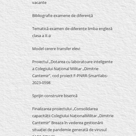
vacante
Bibliografie examene de diferență
Tematică examen de diferențe limba engleză
clasa a X-a
Model cerere transfer elevi
Proiectul „Dotarea cu laboratoare inteligente
a Colegiului Național Militar „Dimitrie
Cantemir”, cod proiect F-PNRR-Smartlabs-
2023-0598
Sprijin construire biserică
Finalizarea proiectului „Consolidarea
capacității Colegiului NaționalMilitar „Dimitrie
Cantemir” Breaza în vederea gestionării
situației de pandemie generată de virusul