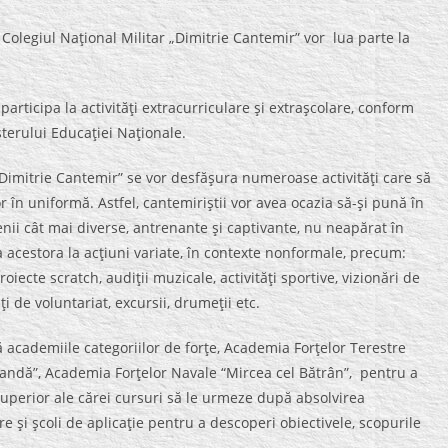
n Colegiul Naţional Militar „Dimitrie Cantemir” vor lua parte la
articipa la activităţi extracurriculare şi extraşcolare, conform
sterului Educaţiei Naţionale.
 „Dimitrie Cantemir” se vor desfăşura numeroase activităţi care să
r în uniformă. Astfel, cantemiriştii vor avea ocazia să-şi pună în
menii cât mai diverse, antrenante şi captivante, nu neapărat în
a acestora la acţiuni variate, în contexte nonformale, precum:
ecte scratch, audiţii muzicale, activităţi sportive, vizionări de
ţi de voluntariat, excursii, drumeţii etc.
ează academiile categoriilor de forţe, Academia Forţelor Terestre
oandă”, Academia Forţelor Navale “Mircea cel Bătrân”, pentru a
 superior ale cărei cursuri să le urmeze după absolvirea
re şi şcoli de aplicaţie pentru a descoperi obiectivele, scopurile