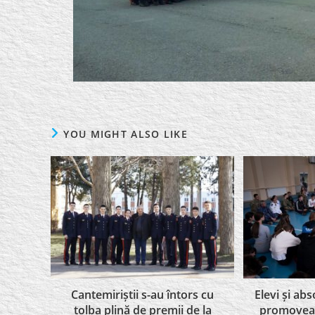
YOU MIGHT ALSO LIKE
Cantemiriștii s-au întors cu
Elevi și abs
tolba plină de premii de la
promoveaz