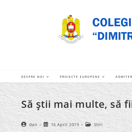
Skip
to
content
DESPRE NOI
PROIECTE EUROPENE
ADMITE
Să ştii mai multe, să f
Post
Post
Post
dan
16 April 2019
Stiri
author:
published:
category: