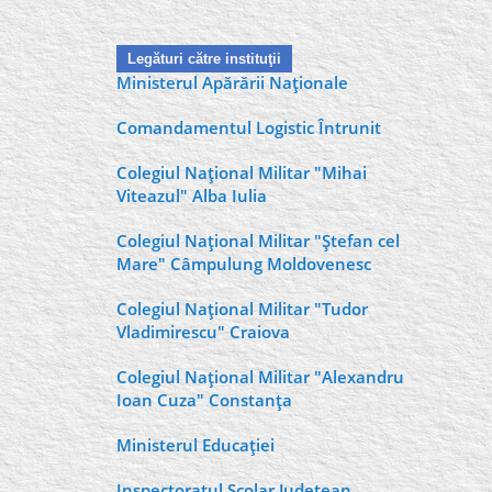
Legături către instituţii
Ministerul Apărării Naţionale
Comandamentul Logistic Întrunit
Colegiul Naţional Militar "Mihai
Viteazul" Alba Iulia
Colegiul Naţional Militar "Ştefan cel
Mare" Câmpulung Moldovenesc
Colegiul Naţional Militar "Tudor
Vladimirescu" Craiova
Colegiul Naţional Militar "Alexandru
Ioan Cuza" Constanţa
Ministerul Educaţiei
Inspectoratul Şcolar Judeţean