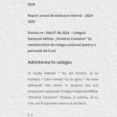
2024
Raport anual de evaluare internă –
2024-
2025
Decizia nr. 554/27.06.2024 – Colegiul
Național Militar „Dimitrie Cantemir” își
menține titlul de colegiu național pentru o
perioadă de 5 ani
Admiterea în colegiu
Ai multe îndoieli ? Nu stii încotro sa te
îndrepti ? Oare nimeni nu te ajuta ? Nu este
adevarat! Noi venim în sprijinul tau si-ti
propunem optiunea: Colegiul Naţional Militar
“Dimitrie Cantemir” Breaza. Si pentru că tu
vrei, noi îti spunem ceea ce ai de facut.
[…]