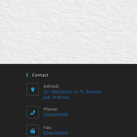
Contact
Adresă:
Str. Republicii nr.75, Breaza,
Jud. Prahova
Phone:
0244340550
Fax:
0244340504