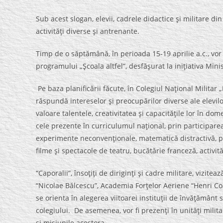
Sub acest slogan, elevii, cadrele didactice şi militare di
activităţi diverse şi antrenante.
Timp de o săptămână, în perioada 15-19 aprilie a.c., vor p
programului „Şcoala altfel”, desfăşurat la iniţiativa Mini
Pe baza planificării făcute, în Colegiul Naţional Militar
răspundă intereselor şi preocupărilor diverse ale elevilo
valoare talentele, creativitatea şi capacităţile lor în do
cele prezente în curriculumul naţional, prin participare
experimente neconvenţionale, matematică distractivă, proi
filme şi spectacole de teatru, bucătărie franceză, activită
“Caporalii”, însoţiţi de diriginţi şi cadre militare, vizit
“Nicolae Bălcescu”, Academia Forţelor Aeriene “Henri C
se orienta în alegerea viitoarei instituţii de învăţământ
colegiului. De asemenea, vor fi prezenţi în unităţi milita
şi misiunile acestora.