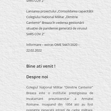
SARS COV 2″
Lansarea proiectului „Consolidarea capacității
Colegiului Național Militar „Dimitrie
Cantemir” Breaza în vederea gestionării
situației de pandemie generată de virusul
SARS COV 2”
Informare – extras OME 5447/2020 –
22.02.2022
Bine ati venit !
Despre noi
Colegiul Naţional Militar “Dimitrie Cantemir”
Breaza este o institutie prestigioasa de
invatamant preuniversitar a Armatei
Romane. Incepand din 1954 aici au fost
pregatite generatii intregi de cadre militare,