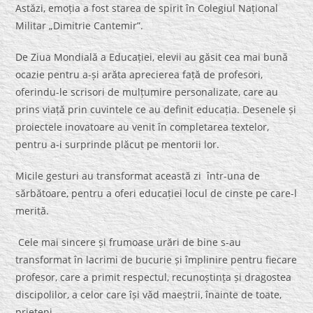
Astăzi, emoția a fost starea de spirit în Colegiul Național
Militar „Dimitrie Cantemir”.
De Ziua Mondială a Educației, elevii au găsit cea mai bună
ocazie pentru a-și arăta aprecierea față de profesori,
oferindu-le scrisori de mulțumire personalizate, care au
prins viață prin cuvintele ce au definit educația. Desenele și
proiectele inovatoare au venit în completarea textelor,
pentru a-i surprinde plăcut pe mentorii lor.
Micile gesturi au transformat această zi într-una de
sărbătoare, pentru a oferi educației locul de cinste pe care-l
merită.
Cele mai sincere și frumoase urări de bine s-au
transformat în lacrimi de bucurie și împlinire pentru fiecare
profesor, care a primit respectul, recunoștința și dragostea
discipolilor, a celor care își văd maeștrii, înainte de toate,
prieteni.