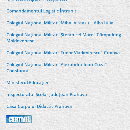
Comandamentul Logistic Întrunit
Colegiul Naţional Militar "Mihai Viteazul" Alba Iulia
Colegiul Naţional Militar "Ştefan cel Mare" Câmpulung
Moldovenesc
Colegiul Naţional Militar "Tudor Vladimirescu" Craiova
Colegiul Naţional Militar "Alexandru Ioan Cuza"
Constanţa
Ministerul Educaţiei
Inspectoratul Şcolar Judeţean Prahova
Casa Corpului Didactic Prahova