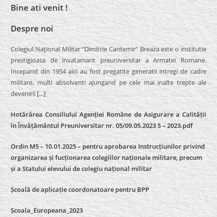
Bine ati venit !
Despre noi
Colegiul Naţional Militar “Dimitrie Cantemir” Breaza este o institutie
prestigioasa de invatamant preuniversitar a Armatei Romane.
Incepand din 1954 aici au fost pregatite generatii intregi de cadre
militare, multi absolventi ajungand pe cele mai inalte trepte ale
devenirii
[…]
Hotărârea Consiliului Agenției Române de Asigurare a Calității
în Învățământul Preuniversitar nr. 05/09.05.2023 5 – 2023.pdf
Ordin M5 – 10.01.2025 – pentru aprobarea Instrucțiunilor privind
organizarea și fucționarea colegiilor naționale militare, precum
și a Statului elevului de colegiu național militar
Școală de aplicație coordonatoare pentru BPP
Școala_Europeana_2023