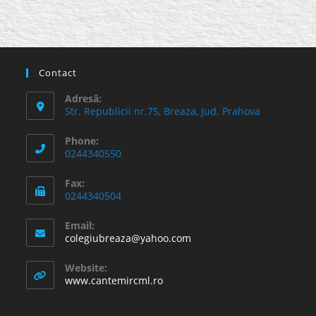
Contact
Adresă:
Str. Republicii nr.75, Breaza, Jud. Prahova
Phone:
0244340550
Fax:
0244340504
Email:
Opens
colegiubreaza@yahoo.com
in
your
Website:
application
www.cantemircml.ro