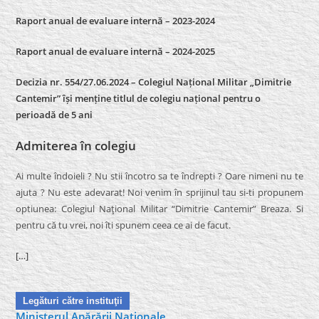
Raport anual de evaluare internă – 2023-2024
Raport anual de evaluare internă –
2024-2025
Decizia nr. 554/27.06.2024 – Colegiul Național Militar „Dimitrie
Cantemir” își menține titlul de colegiu național pentru o
perioadă de 5 ani
Admiterea în colegiu
Ai multe îndoieli ? Nu stii încotro sa te îndrepti ? Oare nimeni nu te
ajuta ? Nu este adevarat! Noi venim în sprijinul tau si-ti propunem
optiunea: Colegiul Naţional Militar “Dimitrie Cantemir” Breaza. Si
pentru că tu vrei, noi îti spunem ceea ce ai de facut.
[…]
Legături către instituţii
Ministerul Apărării Naţionale