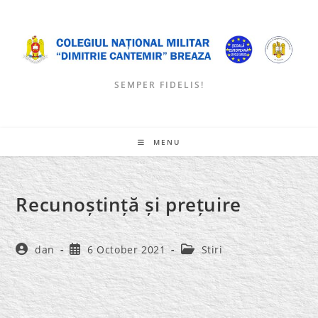
Skip
to
content
SEMPER FIDELIS!
MENU
Recunoștință și prețuire
Post
Post
Post
dan
6 October 2021
Stiri
author:
published:
category: