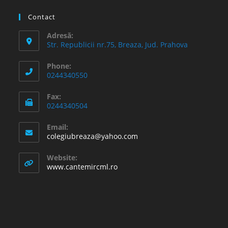
Contact
Adresă:
Str. Republicii nr.75, Breaza, Jud. Prahova
Phone:
0244340550
Fax:
0244340504
Email:
Opens
colegiubreaza@yahoo.com
in
your
Website:
application
www.cantemircml.ro