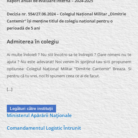
Raport anual de evaluare internă –
2024-2025
Decizia nr. 554/27.06.2024 – Colegiul Național Militar „Dimitrie
Cantemir” își menține titlul de colegiu național pentru o
perioadă de 5 ani
Admiterea în colegiu
Ai multe îndoieli ? Nu stii încotro sa te îndrepti ? Oare nimeni nu te
ajuta ? Nu este adevarat! Noi venim în sprijinul tau si-ti propunem
optiunea: Colegiul Naţional Militar “Dimitrie Cantemir” Breaza. Si
pentru că tu vrei, noi îti spunem ceea ce ai de facut.
[…]
Legături către instituţii
Ministerul Apărării Naţionale
Comandamentul Logistic Întrunit