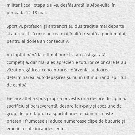
militar liceal, etapa a II –a, desfășurată la Alba-Iulia, în
perioada 12-18 mai.
Sportivi, profesori și antrenori au dus tradiția mai departe
și au reușit să urce pe cea mai înaltă treaptă a podiumului,
pentru al doilea an consecutiv.
Au luptat până la ultimul punct și au câștigat atât
competiția, dar mai ales aprecierile tuturor celor care le-au
văzut pregătirea, concentrarea, dârzenia, sudoarea,
determinarea, autodepășirea și, nu în ultimul rând, spiritul
de echipă.
Fiecare atlet a spus propria poveste, una despre disciplină,
sacrificiu și perseverență, despre fair-paly și coeziune de
grup, despre faptul că sportul unește oamenii, naște
prietenii frumoase și aduce numeroase clipe de bucurie și
emoții la cote incandescente.