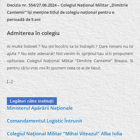
Decizia nr. 554/27.06.2024 – Colegiul Național Militar „Dimitrie
Cantemir” își menține titlul de colegiu național pentru o
perioadă de 5 ani
Admiterea în colegiu
Ai multe îndoieli ? Nu stii încotro sa te îndrepti ? Oare nimeni nu te
ajuta ? Nu este adevarat! Noi venim în sprijinul tau si-ti propunem
optiunea: Colegiul Naţional Militar “Dimitrie Cantemir” Breaza. Si
pentru că tu vrei, noi îti spunem ceea ce ai de facut.
[…]
Legături către instituţii
Ministerul Apărării Naţionale
Comandamentul Logistic Întrunit
Colegiul Naţional Militar "Mihai Viteazul" Alba Iulia