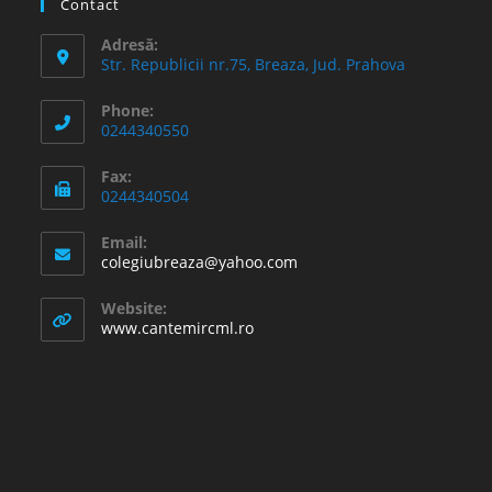
Contact
Adresă:
Str. Republicii nr.75, Breaza, Jud. Prahova
Phone:
0244340550
Fax:
0244340504
Email:
Opens
colegiubreaza@yahoo.com
in
your
Website:
application
www.cantemircml.ro