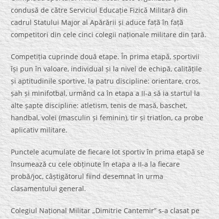
condusă de către Serviciul Educație Fizică Militară din
cadrul Statului Major al Apărării și aduce față în față
competitori din cele cinci colegii naționale militare din țară.
Competiția cuprinde două etape. În prima etapă, sportivii
își pun în valoare, individual și la nivel de echipă, calitățile
și aptitudinile sportive, la patru discipline: orientare, cros,
șah și minifotbal, urmând ca în etapa a II-a să ia startul la
alte șapte discipline: atletism, tenis de masă, baschet,
handbal, volei (masculin și feminin), tir și triatlon, ca probe
aplicativ militare.
Punctele acumulate de fiecare lot sportiv în prima etapă se
însumează cu cele obținute în etapa a II-a la fiecare
probă/joc, câștigătorul fiind desemnat în urma
clasamentului general.
Colegiul Național Militar „Dimitrie Cantemir” s-a clasat pe