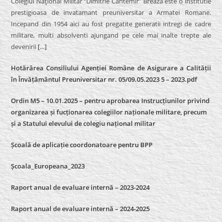
Colegiul Naţional Militar “Dimitrie Cantemir” Breaza este o institutie
prestigioasa de invatamant preuniversitar a Armatei Romane.
Incepand din 1954 aici au fost pregatite generatii intregi de cadre
militare, multi absolventi ajungand pe cele mai inalte trepte ale
devenirii
[…]
Hotărârea Consiliului Agenției Române de Asigurare a Calității
în Învățământul Preuniversitar nr. 05/09.05.2023 5 – 2023.pdf
Ordin M5 – 10.01.2025 – pentru aprobarea Instrucțiunilor privind
organizarea și fucționarea colegiilor naționale militare, precum
și a Statului elevului de colegiu național militar
Școală de aplicație coordonatoare pentru BPP
Școala_Europeana_2023
Raport anual de evaluare internă – 2023-2024
Raport anual de evaluare internă –
2024-2025