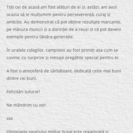
Toți cei de acasă am fost alături de ei și, astăzi, am avut
ocazia să le mulțumim pentru perseverență, curaj și
ambiție. Au demonstrat că pot obține rezultate marcante,
pe măsura muncii și a dorinței de a reuși și că pot deveni
exemple pentru tânăra generație.
În uralele colegilor, campionii au fost primiți așa cum se
cuvine, cu surprize și mesaje pregătite special pentru ei.
A fost o atmosferă de sărbătoare, dedicată celor mai buni
dintre cei buni.
Felicitări tuturor!
Ne mândrim cu voi!
xxx
Olimpiada sportului militar liceal este organizată și