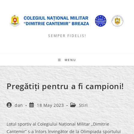
Skip
to
content
SEMPER FIDELIS!
MENU
Pregătiți pentru a fi campioni!
Post
Post
Post
dan
18 May 2023
Stiri
author:
published:
category:
Lotul sportiv al Colegiului Național Militar „Dimitrie
Cantemir” s-a întors învingător de la Olimpiada sportului