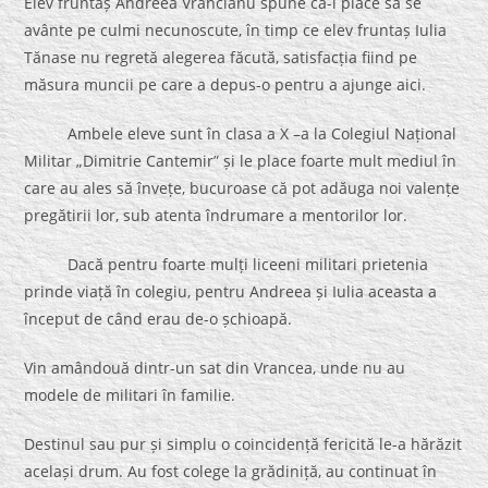
Elev fruntaș Andreea Vrâncianu spune că-i place să se
avânte pe culmi necunoscute, în timp ce elev fruntaș Iulia
Tănase nu regretă alegerea făcută, satisfacția fiind pe
măsura muncii pe care a depus-o pentru a ajunge aici.
Ambele eleve sunt în clasa a X –a la Colegiul Național
Militar „Dimitrie Cantemir” și le place foarte mult mediul în
care au ales să învețe, bucuroase că pot adăuga noi valențe
pregătirii lor, sub atenta îndrumare a mentorilor lor.
Dacă pentru foarte mulți liceeni militari prietenia
prinde viață în colegiu, pentru Andreea și Iulia aceasta a
început de când erau de-o șchioapă.
Vin amândouă dintr-un sat din Vrancea, unde nu au
modele de militari în familie.
Destinul sau pur și simplu o coincidență fericită le-a hărăzit
același drum. Au fost colege la grădiniță, au continuat în