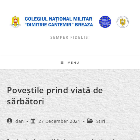
Skip
to
content
SEMPER FIDELIS!
MENU
Poveștile prind viață de
sărbători
Post
Post
Post
dan
27 December 2021
Stiri
author:
published:
category: