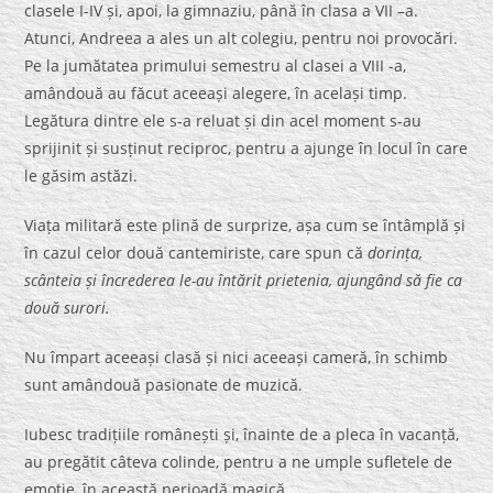
clasele I-IV și, apoi, la gimnaziu, până în clasa a VII –a.
Atunci, Andreea a ales un alt colegiu, pentru noi provocări.
Pe la jumătatea primului semestru al clasei a VIII -a,
amândouă au făcut aceeași alegere, în același timp.
Legătura dintre ele s-a reluat și din acel moment s-au
sprijinit și susținut reciproc, pentru a ajunge în locul în care
le găsim astăzi.
Viața militară este plină de surprize, așa cum se întâmplă și
în cazul celor două cantemiriste, care spun că
dorința,
scânteia și încrederea le-au întărit prietenia, ajungând să fie ca
două surori.
Nu împart aceeași clasă și nici aceeași cameră, în schimb
sunt amândouă pasionate de muzică.
Iubesc tradițiile românești și, înainte de a pleca în vacanță,
au pregătit câteva colinde, pentru a ne umple sufletele de
emoție, în această perioadă magică.