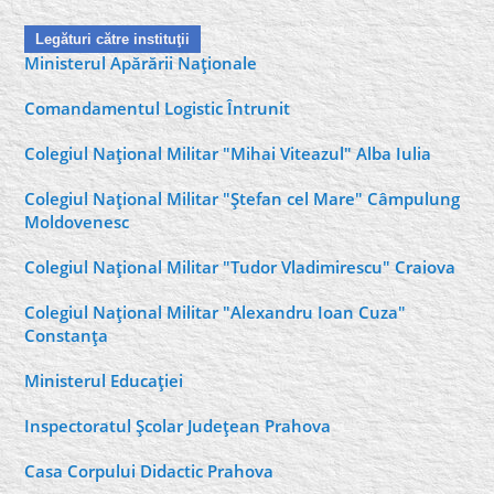
Legături către instituţii
Ministerul Apărării Naţionale
Comandamentul Logistic Întrunit
Colegiul Naţional Militar "Mihai Viteazul" Alba Iulia
Colegiul Naţional Militar "Ştefan cel Mare" Câmpulung
Moldovenesc
Colegiul Naţional Militar "Tudor Vladimirescu" Craiova
Colegiul Naţional Militar "Alexandru Ioan Cuza"
Constanţa
Ministerul Educaţiei
Inspectoratul Şcolar Judeţean Prahova
Casa Corpului Didactic Prahova