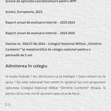
Școală de aplicație coordonatoare pentru BPP
Școala_Europeana_2023
Raport anual de evaluare internă – 2023-2024
Raport anual de evaluare internă –
2024-2025
Decizia nr. 554/27.06.2024 – Colegiul Național Militar „Dimitrie
Cantemir” își menține titlul de colegiu național pentru o
perioadă de 5 ani
Admiterea în colegiu
Ai multe îndoieli ? Nu stii încotro sa te îndrepti ? Oare nimeni nu te
ajuta ? Nu este adevarat! Noi venim în sprijinul tau si-ti propunem
optiunea: Colegiul Naţional Militar “Dimitrie Cantemir” Breaza. Si
pentru că tu vrei, noi îti spunem ceea ce ai de facut.
[…]