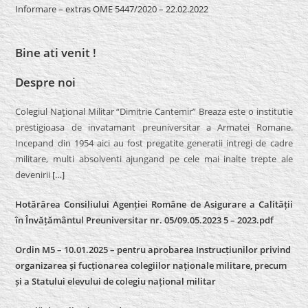
Informare – extras OME 5447/2020 – 22.02.2022
Bine ati venit !
Despre noi
Colegiul Naţional Militar “Dimitrie Cantemir” Breaza este o institutie
prestigioasa de invatamant preuniversitar a Armatei Romane.
Incepand din 1954 aici au fost pregatite generatii intregi de cadre
militare, multi absolventi ajungand pe cele mai inalte trepte ale
devenirii
[…]
Hotărârea Consiliului Agenției Române de Asigurare a Calității
în Învățământul Preuniversitar nr. 05/09.05.2023 5 – 2023.pdf
Ordin M5 – 10.01.2025 – pentru aprobarea Instrucțiunilor privind
organizarea și fucționarea colegiilor naționale militare, precum
și a Statului elevului de colegiu național militar