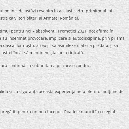
l online, de astăzi revenim în același cadru primitor al lui
tre ca viitori ofițeri ai Armatei României.
timul pentru noi – absolvenții Promoției 2021, pot afirma în
e au însemnat provocare, implicare și autodisciplină, prin prisma
a dascălilor noștri, a reușit să asimileze materia predată și să
astfel încât să menținem ștacheta ridicată.
gătură continuă cu subunitatea pe care o conduc.
solidă și cu siguranță această experiență ne-a oferit o mulțime de
 pregătiți pentru un nou început. Roadele muncii în colegiul