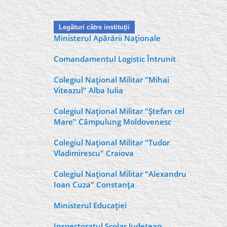
Legături către instituţii
Ministerul Apărării Naţionale
Comandamentul Logistic Întrunit
Colegiul Naţional Militar "Mihai
Viteazul" Alba Iulia
Colegiul Naţional Militar "Ştefan cel
Mare" Câmpulung Moldovenesc
Colegiul Naţional Militar "Tudor
Vladimirescu" Craiova
Colegiul Naţional Militar "Alexandru
Ioan Cuza" Constanţa
Ministerul Educaţiei
Inspectoratul Şcolar Judeţean