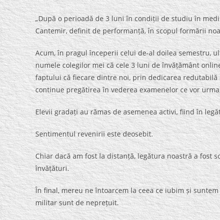
„După o perioadă de 3 luni în condiții de studiu în mediu
Cantemir, definit de performanță, în scopul formării noas
Acum, în pragul începerii celui de-al doilea semestru, ul
numele colegilor mei că cele 3 luni de învățământ onlin
faptului că fiecare dintre noi, prin dedicarea redutabilă 
continue pregătirea în vederea examenelor ce vor urma, 
Elevii gradați au rămas de asemenea activi, fiind în le
Sentimentul revenirii este deosebit.
Chiar dacă am fost la distanță, legătura noastră a fost 
învățături.
În final, mereu ne întoarcem la ceea ce iubim și suntem
militar sunt de neprețuit.