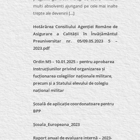
multi absolventi ajungand pe cele mai inalte
trepte ale devenirii
[…]
Hotărârea Consiliului Agenției Române de
Asigurare a Calității în Învățământul
Preuniversitar nr. 05/09.05.2023 5 –
2023.pdf
Ordin M5 – 10.01.2025 – pentru aprobarea
Instrucțiunilor privind organizarea și
fucționarea colegiilor naționale militare,
precum și a Statului elevului de colegiu
național militar
Școală de aplicație coordonatoare pentru
BPP
Școala_Europeana_2023
Raport anual de evaluare internă – 2023-