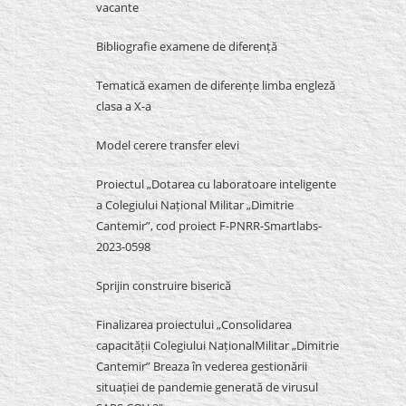
vacante
Bibliografie examene de diferență
Tematică examen de diferențe limba engleză
clasa a X-a
Model cerere transfer elevi
Proiectul „Dotarea cu laboratoare inteligente
a Colegiului Național Militar „Dimitrie
Cantemir”, cod proiect F-PNRR-Smartlabs-
2023-0598
Sprijin construire biserică
Finalizarea proiectului „Consolidarea
capacității Colegiului NaționalMilitar „Dimitrie
Cantemir” Breaza în vederea gestionării
situației de pandemie generată de virusul