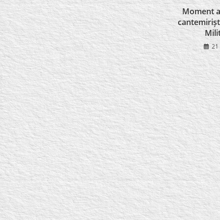
Moment ar
cantemiriști
Mili
21