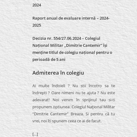
2024
Raport anual de evaluare internă –
2024-
2025
Decizia nr. 554/27.06.2024 – Colegiul
Național Militar „Dimitrie Cantemir” își
menține titlul de colegiu național pentru o
perioadă de 5 ani
Admiterea în colegiu
Ai multe îndoieli ? Nu stii încotro sa te
îndrepti ? Oare nimeni nu te ajuta ? Nu este
adevarat! Noi venim în sprijinul tau si-ti
propunem optiunea: Colegiul Naţional Militar
“Dimitrie Cantemir” Breaza. Si pentru că tu
vrei, noi îti spunem ceea ce ai de facut.
[…]