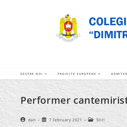
Skip
to
content
DESPRE NOI
PROIECTE EUROPENE
ADMITE
Performer cantemiris
Post
Post
Post
dan
7 February 2021
Stiri
author:
published:
category: