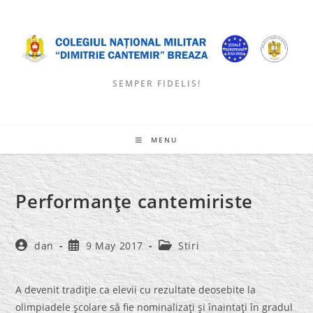
Skip
to
content
SEMPER FIDELIS!
MENU
Performanţe cantemiriste
Post
Post
Post
dan
9 May 2017
Stiri
author:
published:
category:
A devenit tradiţie ca elevii cu rezultate deosebite la
olimpiadele şcolare să fie nominalizaţi şi înaintaţi în gradul