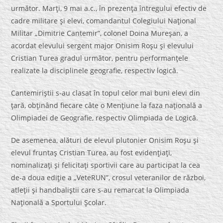
următor. Marţi, 9 mai a.c., în prezenţa întregului efectiv de
cadre militare şi elevi, comandantul Colegiului Naţional
Militar „Dimitrie Cantemir”, colonel Doina Mureşan, a
acordat elevului sergent major Onisim Roşu şi elevului
Cristian Turea gradul următor, pentru performanţele
realizate la disciplinele geografie, respectiv logică.
Cantemiriştii s-au clasat în topul celor mai buni elevi din
ţară, obţinând fiecare câte o Menţiune la faza naţională a
Olimpiadei de Geografie, respectiv Olimpiada de Logică.
De asemenea, alături de elevul plutonier Onisim Roşu şi
elevul fruntaş Cristian Turea, au fost evidenţiaţi,
nominalizaţi şi felicitaţi sportivii care au participat la cea
de-a doua ediţie a „VeteRUN”, crosul veteranilor de război,
atleţii şi handbaliştii care s-au remarcat la Olimpiada
Naţională a Sportului Şcolar.