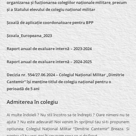
organizarea și fucționarea colegiilor naționale militare, precum
și a Statului elevului de colegiu național militar
Școală de aplicație coordonatoare pentru BPP
Școala_Europeana_2023
Raport anual de evaluare internă – 2023-2024
Raport anual de evaluare internă –
2024-2025
Decizia nr. 554/27.06.2024 – Colegiul Național Militar „Dimitrie
Cantemir” își menține titlul de colegiu național pentru o
perioadă de 5 ani
Admiterea în colegiu
Ai multe îndoieli ? Nu stii încotro sa te îndrepti ? Oare nimeni nu te
ajuta ? Nu este adevarat! Noi venim în sprijinul tau si-ti propunem
optiunea: Colegiul Naţional Militar “Dimitrie Cantemir” Breaza. Si
pentru că tu vrei, noi îti spunem ceea ce ai de facut.