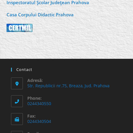
Inspectoratul Şcolar Judeţean Prahova
Casa Corpului Didactic Prahova
Contact
Adresă:
Str. Republicii nr.75, Breaza, Jud. Prahova
Phone:
0244340550
Fax:
0244340504