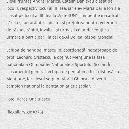
Elevii fruntaş Andrei Marica, Cătălin Dan s-au clasat pe
locul I, respectiv locul al III –lea, iar elev Maria Daria Ion s-a
clasat pe locul al III -lea la „VeteRUN”, competiţie în cadrul
căreia şi-au arătat respectul şi preţuirea pentru veteranii
de război, răniţii, invalizii şi urmaşii celor decedaţi ca
urmare a participării la cel de-Al Doilea Război Mondial.
Echipa de handbal masculin, coordonată îndeaproape de
prof. Leonard Cristescu, a obţinut Menţiune la faza
naţională a Olimpiadei Naţionale a Sportului Şcolar. În
clasamentul general, echipa de pentalon a fost distinsă cu
Menţiune, iar elevul sergent Viorel Ghioca a devenit
campion naţional la pentatlon atletic şcolar.
Foto: Rareş Onciulescu
[flagallery gid=375]