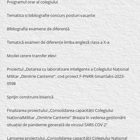
Programul orar al colegiului
Tematica si bibliografie concurs posturi vacante
Bibliografie examene de diferență
Tematică examen de diferențe limba engleză clasa a X-a
Model cerere transfer elevi
Proiectul „Dotarea cu laboratoare inteligente a Colegiului Național
Militar „Dimitrie Cantemir”, cod proiect F-PNRR-Smartlabs-2023-
0598
Sprijin construire biserică
Finalizarea proiectului „Consolidarea capacității Colegiului
NaționalMilitar „Dimitrie Cantemir” Breaza în vederea gestionării
situației de pandemie generată de virusul SARS COV 2″
Lansarea proiectului „Consolidarea capacității Colegiului Național