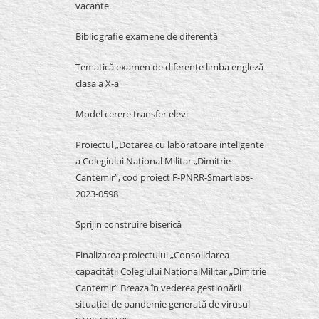
vacante
Bibliografie examene de diferență
Tematică examen de diferențe limba engleză
clasa a X-a
Model cerere transfer elevi
Proiectul „Dotarea cu laboratoare inteligente
a Colegiului Național Militar „Dimitrie
Cantemir”, cod proiect F-PNRR-Smartlabs-
2023-0598
Sprijin construire biserică
Finalizarea proiectului „Consolidarea
capacității Colegiului NaționalMilitar „Dimitrie
Cantemir” Breaza în vederea gestionării
situației de pandemie generată de virusul