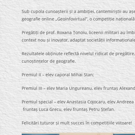
Sub cupola cunoașterii și a ambiției, cantemiriștii au a
geografie online „Geoinfovirtual”, o competiție națională 
Pregătiți de prof. Roxana Țonoiu, liceenii militari au îmb
context nou și inovator, adaptat societății informațional
Rezultatele obținute reflectă nivelul ridicat de pregătir
cunoștințelor de geografie.
Premiul II – elev caporal Mihai Stan;
Premiul III – elev Maria Ungureanu, elev fruntaș Alexa
Premiul special – elev Anastasia Cojocaru, elev Andreea 
fruntaș Luca Grecu, elev fruntaș Petru Ștefan.
Felicitări tuturor și mult succes în competițiile viitoare!