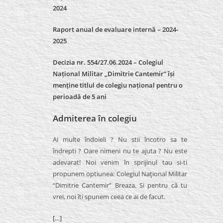
2024
Raport anual de evaluare internă –
2024-
2025
Decizia nr. 554/27.06.2024 – Colegiul
Național Militar „Dimitrie Cantemir” își
menține titlul de colegiu național pentru o
perioadă de 5 ani
Admiterea în colegiu
Ai multe îndoieli ? Nu stii încotro sa te
îndrepti ? Oare nimeni nu te ajuta ? Nu este
adevarat! Noi venim în sprijinul tau si-ti
propunem optiunea: Colegiul Naţional Militar
“Dimitrie Cantemir” Breaza. Si pentru că tu
vrei, noi îti spunem ceea ce ai de facut.
[…]