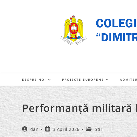
Skip
to
content
DESPRE NOI
PROIECTE EUROPENE
ADMITE
Performanță militară 
Post
Post
Post
dan
3 April 2026
Stiri
author:
published:
category: