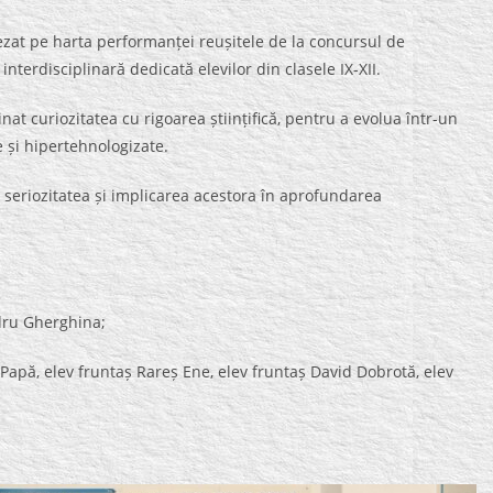
șezat pe harta performanței reușitele de la concursul de
interdisciplinară dedicată elevilor din clasele IX-XII.
inat curiozitatea cu rigoarea științifică, pentru a evolua într-un
e și hipertehnologizate.
e, seriozitatea și implicarea acestora în aprofundarea
ndru Gherghina;
Papă, elev fruntaș Rareș Ene, elev fruntaș David Dobrotă, elev