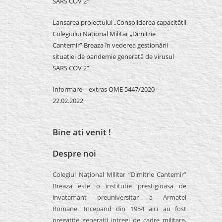
SARS COV 2″
Lansarea proiectului „Consolidarea capacității
Colegiului Național Militar „Dimitrie
Cantemir” Breaza în vederea gestionării
situației de pandemie generată de virusul
SARS COV 2”
Informare – extras OME 5447/2020 –
22.02.2022
Bine ati venit !
Despre noi
Colegiul Naţional Militar “Dimitrie Cantemir”
Breaza este o institutie prestigioasa de
invatamant preuniversitar a Armatei
Romane. Incepand din 1954 aici au fost
pregatite generatii intregi de cadre militare,