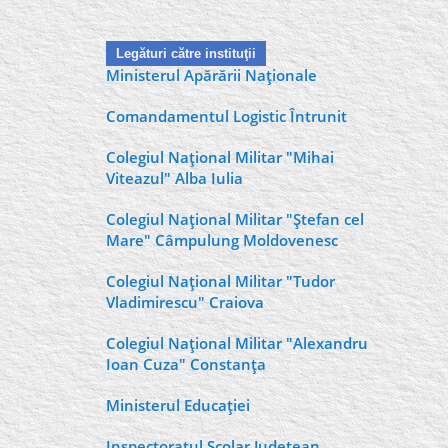
Legături către instituţii
Ministerul Apărării Naţionale
Comandamentul Logistic Întrunit
Colegiul Naţional Militar "Mihai
Viteazul" Alba Iulia
Colegiul Naţional Militar "Ştefan cel
Mare" Câmpulung Moldovenesc
Colegiul Naţional Militar "Tudor
Vladimirescu" Craiova
Colegiul Naţional Militar "Alexandru
Ioan Cuza" Constanţa
Ministerul Educaţiei
Inspectoratul Şcolar Judeţean