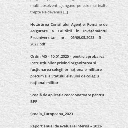
multi absolventi ajungand pe cele mai inalte
trepte ale devenirii
[…]
Hotărârea Consiliului Agenției Române de
Asigurare a Calității în Învățământul
Preuniversitar nr. 05/09.05.2023 5 –
2023.pdf
Ordin M5 – 10.01.2025 – pentru aprobarea
Instrucțiunilor privind organizarea și
fucționarea colegiilor naționale militare,
precum și a Statului elevului de colegiu
național militar
Școală de aplicație coordonatoare pentru
BPP
Școala_Europeana_2023
Raport anual de evaluare internă – 2023-