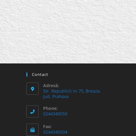
Contact
Adresă:
Str. Republicii nr.75, Breaza,
Jud. Prahova
Phone:
0244340550
Fax:
0244340504