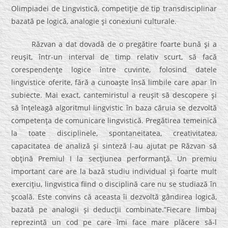
Olimpiadei de Lingvistică, competiţie de tip transdisciplinar
bazată pe logică, analogie şi conexiuni culturale.
Răzvan a dat dovadă de o pregătire foarte bună şi a
reuşit, într-un interval de timp relativ scurt, să facă
corespendenţe logice între cuvinte, folosind datele
lingvistice oferite, fără a cunoaşte însă limbile care apar în
subiecte. Mai exact, cantemiristul a reuşit să descopere şi
să înţeleagă algoritmul lingvistic în baza căruia se dezvoltă
competenţa de comunicare lingvistică. Pregătirea temeinică
la toate disciplinele, spontaneitatea, creativitatea,
capacitatea de analiză şi sinteză l-au ajutat pe Răzvan să
obţină Premiul I la secţiunea performanţă. Un premiu
important care are la bază studiu individual şi foarte mult
exerciţiu, lingvistica fiind o disciplină care nu se studiază în
şcoală. Este convins că aceasta îi dezvoltă gândirea logică,
bazată pe analogii şi deducţii combinate.”Fiecare limbaj
reprezintă un cod pe care îmi face mare plăcere să-l