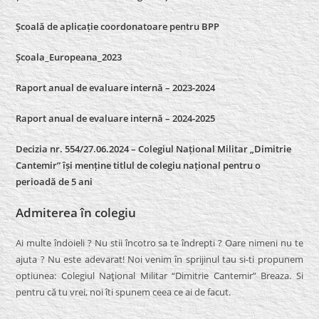
Școală de aplicație coordonatoare pentru BPP
Școala_Europeana_2023
Raport anual de evaluare internă – 2023-2024
Raport anual de evaluare internă –
2024-2025
Decizia nr. 554/27.06.2024 – Colegiul Național Militar „Dimitrie
Cantemir” își menține titlul de colegiu național pentru o
perioadă de 5 ani
Admiterea în colegiu
Ai multe îndoieli ? Nu stii încotro sa te îndrepti ? Oare nimeni nu te
ajuta ? Nu este adevarat! Noi venim în sprijinul tau si-ti propunem
optiunea: Colegiul Naţional Militar “Dimitrie Cantemir” Breaza. Si
pentru că tu vrei, noi îti spunem ceea ce ai de facut.