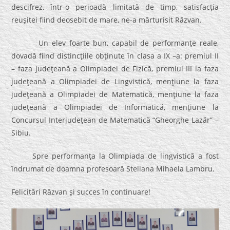
descifrez, într-o perioadă limitată de timp, satisfacţia
reuşitei fiind deosebit de mare, ne-a mărturisit Răzvan.
Un elev foarte bun, capabil de performanţe reale,
dovadă fiind distincţiile obţinute în clasa a IX –a: premiul II
– faza judeţeană a Olimpiadei de Fizică, premiul III la faza
judeţeană a Olimpiadei de Lingvistică, menţiune la faza
judeţeană a Olimpiadei de Matematică, menţiune la faza
judeţeană a Olimpiadei de Informatică, menţiune la
Concursul Interjudeţean de Matematică “Gheorghe Lazăr” –
Sibiu.
Spre performanţa la Olimpiada de lingvistică a fost
îndrumat de doamna profesoară Steliana Mihaela Lambru.
Felicitări Răzvan şi succes în continuare!