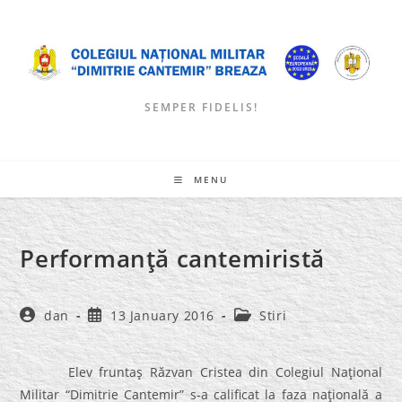
Skip
to
content
SEMPER FIDELIS!
MENU
Performanţă cantemiristă
Post
Post
Post
dan
13 January 2016
Stiri
author:
published:
category:
Elev fruntaş Răzvan Cristea din Colegiul Naţional
Militar “Dimitrie Cantemir” s-a calificat la faza naţională a