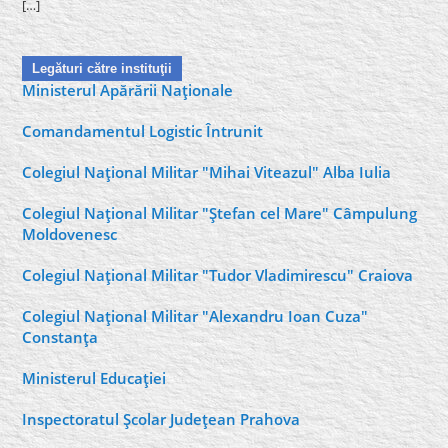
[…]
Legături către instituţii
Ministerul Apărării Naţionale
Comandamentul Logistic Întrunit
Colegiul Naţional Militar "Mihai Viteazul" Alba Iulia
Colegiul Naţional Militar "Ştefan cel Mare" Câmpulung
Moldovenesc
Colegiul Naţional Militar "Tudor Vladimirescu" Craiova
Colegiul Naţional Militar "Alexandru Ioan Cuza"
Constanţa
Ministerul Educaţiei
Inspectoratul Şcolar Judeţean Prahova