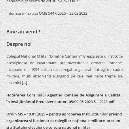
pandemie generată de virusul SARS COV 2”
Informare – extras OME 5447/2020 – 22.02.2022
Bine ati venit !
Despre noi
Colegiul Naţional Militar “Dimitrie Cantemir” Breaza este o institutie
prestigioasa de invatamant preuniversitar a Armatei Romane.
Incepand din 1954 aici au fost pregatite generatii intregi de cadre
militare, multi absolventi ajungand pe cele mai inalte trepte ale
devenirii
[…]
Hotărârea Consiliului Agenției Române de Asigurare a Calității
în Învățământul Preuniversitar nr. 05/09.05.2023 5 – 2023.pdf
Ordin M5 – 10.01.2025 – pentru aprobarea Instrucțiunilor privind
organizarea și fucționarea colegiilor naționale militare, precum
și a Statului elevului de colegiu național militar