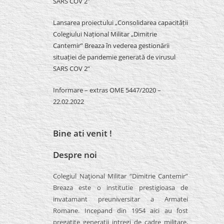
SARS COV 2″
Lansarea proiectului „Consolidarea capacității
Colegiului Național Militar „Dimitrie
Cantemir” Breaza în vederea gestionării
situației de pandemie generată de virusul
SARS COV 2”
Informare – extras OME 5447/2020 –
22.02.2022
Bine ati venit !
Despre noi
Colegiul Naţional Militar “Dimitrie Cantemir”
Breaza este o institutie prestigioasa de
invatamant preuniversitar a Armatei
Romane. Incepand din 1954 aici au fost
pregatite generatii intregi de cadre militare,