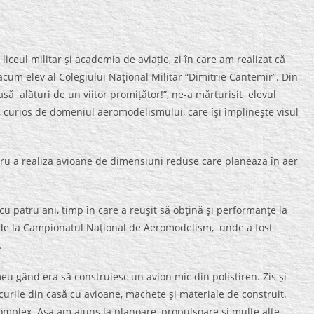
iceul militar şi academia de aviație, zi în care am realizat că
acum elev al Colegiului Naţional Militar “Dimitrie Cantemir”. Din
să alături de un viitor promițător!”, ne-a mărturisit elevul
, curios de domeniul aeromodelismului, care îşi împlineşte visul
ru a realiza avioane de dimensiuni reduse care planează în aer
.
u patru ani, timp în care a reuşit să obţină şi performanţe la
t de la Campionatul Naţional de Aeromodelism, unde a fost
.
meu gând era să construiesc un avion mic din polistiren. Zis și
ocurile din casă cu avioane, machete şi materiale de construit.
complex. Aşa am ajuns la planoare, propulsoare şi multe alte