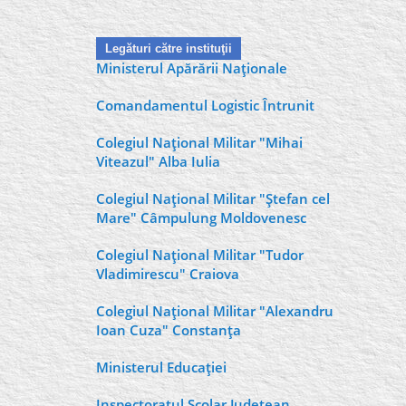
Legături către instituţii
Ministerul Apărării Naţionale
Comandamentul Logistic Întrunit
Colegiul Naţional Militar "Mihai
Viteazul" Alba Iulia
Colegiul Naţional Militar "Ştefan cel
Mare" Câmpulung Moldovenesc
Colegiul Naţional Militar "Tudor
Vladimirescu" Craiova
Colegiul Naţional Militar "Alexandru
Ioan Cuza" Constanţa
Ministerul Educaţiei
Inspectoratul Şcolar Judeţean