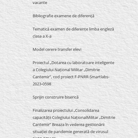
vacante
Bibliografie examene de diferență
Tematică examen de diferențe limba engleză
clasa a X-a
Model cerere transfer elevi
Proiectul „Dotarea cu laboratoare inteligente
a Colegiului Național Militar „Dimitrie
Cantemir”, cod proiect F-PNRR-Smartlabs-
2023-0598
Sprijin construire biserică
Finalizarea proiectului „Consolidarea
capacității Colegiului NaționalMilitar „Dimitrie
Cantemir” Breaza în vederea gestionării
situației de pandemie generată de virusul