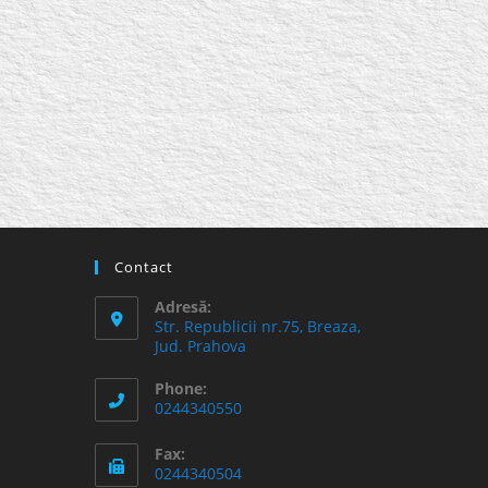
Contact
Adresă:
Str. Republicii nr.75, Breaza,
Jud. Prahova
Phone:
0244340550
Fax:
0244340504