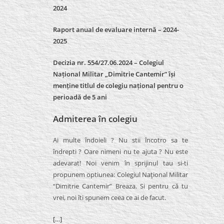
2024
Raport anual de evaluare internă –
2024-
2025
Decizia nr. 554/27.06.2024 – Colegiul
Național Militar „Dimitrie Cantemir” își
menține titlul de colegiu național pentru o
perioadă de 5 ani
Admiterea în colegiu
Ai multe îndoieli ? Nu stii încotro sa te
îndrepti ? Oare nimeni nu te ajuta ? Nu este
adevarat! Noi venim în sprijinul tau si-ti
propunem optiunea: Colegiul Naţional Militar
“Dimitrie Cantemir” Breaza. Si pentru că tu
vrei, noi îti spunem ceea ce ai de facut.
[…]