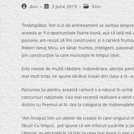
Post
Post
Post
dan
3 June 2019
Stiri
author:
published:
category:
“Întâmplător, într-o zi de antrenament se vorbea despre l
aceasta ar fi o oportunitate foarte bună, așa că iată-mă 
pasiune, am reușit să îmi construiesc și o carieră frumoa
Robert Ionuţ Micu, un tânăr frumos, inteligent, pasionat
pin construcţiile la care munceşte în timpul liber.
Este nevoie de multă răbdare, îndemânare, atenţie pent
mai mult timp, ne spune tânărul licean din clasa a IX –a
Pasiunea lui pentru această ramură s-a născut în urmă c
concursuri naţionale. Cea mai recentă realizare a veni
distins cu Premiul al III –lea la categoria de motomodele
“Am început într-un atelier de creație în care singurul 
făcut! Cu timpul, pot spune că am inlocuit jucăriile și j
Ulterior, m-am hotărât să trec la ceva mai mare şi mai 