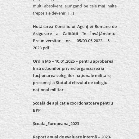
multi absolventi ajungand pe cele mai inalte
trepte ale devenirii
[…]
Hotărârea Consiliului Agenției Române de
Asigurare a Calității în Învățământul
Preuniversitar nr. 05/09.05.2023 5 –
2023.pdf
Ordin M5 – 10.01.2025 – pentru aprobarea
Instrucțiunilor privind organizarea și
fucționarea colegiilor naționale militare,
precum și a Statului elevului de colegiu
național militar
Școală de aplicație coordonatoare pentru
BPP
Școala_Europeana_2023
Raport anual de evaluare internă – 2023-