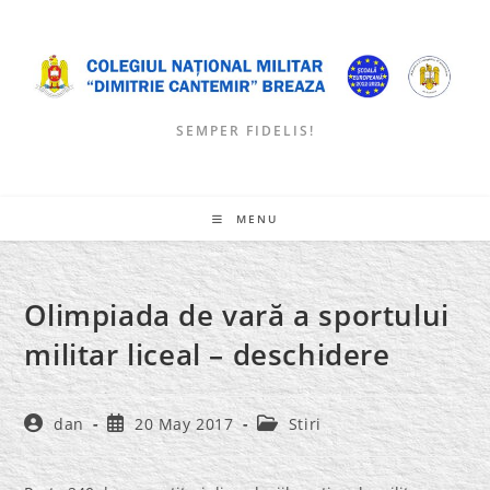
Skip
to
content
SEMPER FIDELIS!
MENU
Olimpiada de vară a sportului
militar liceal – deschidere
Post
Post
Post
dan
20 May 2017
Stiri
author:
published:
category: