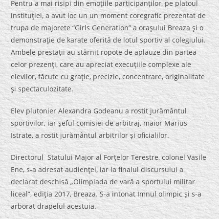
Pentru a mai risipi din emoţiile participanţilor, pe platoul
instituţiei, a avut loc un un moment coregrafic prezentat de
trupa de majorete “Girls Generation” a oraşului Breaza şi o
demonstraţie de karate oferită de lotul sportiv al colegiului.
Ambele prestaţii au stărnit ropote de aplauze din partea
celor prezenţi, care au apreciat execuţiile complexe ale
elevilor, făcute cu graţie, precizie, concentrare, originalitate
şi spectaculozitate.
Elev plutonier Alexandra Godeanu a rostit jurământul
sportivilor, iar şeful comisiei de arbitraj, maior Marius
Istrate, a rostit jurământul arbitrilor şi oficialilor.
Directorul Statului Major al Forţelor Terestre, colonel Vasile
Ene, s-a adresat audienţei, iar la finalul discursului a
declarat deschisă „Olimpiada de vară a sportului militar
liceal”, ediţia 2017, Breaza. S-a intonat Imnul olimpic şi s-a
arborat drapelul acestuia.