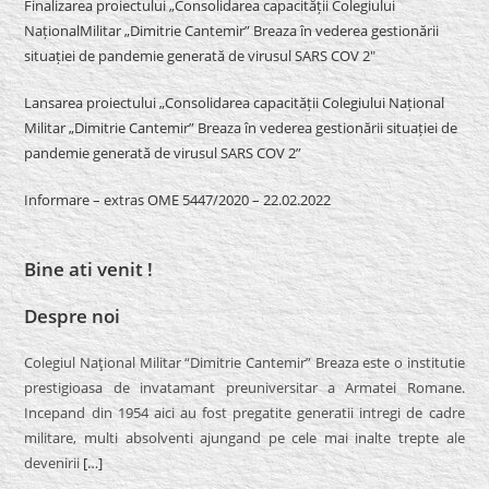
Finalizarea proiectului „Consolidarea capacității Colegiului
NaționalMilitar „Dimitrie Cantemir” Breaza în vederea gestionării
situației de pandemie generată de virusul SARS COV 2″
Lansarea proiectului „Consolidarea capacității Colegiului Național
Militar „Dimitrie Cantemir” Breaza în vederea gestionării situației de
pandemie generată de virusul SARS COV 2”
Informare – extras OME 5447/2020 – 22.02.2022
Bine ati venit !
Despre noi
Colegiul Naţional Militar “Dimitrie Cantemir” Breaza este o institutie
prestigioasa de invatamant preuniversitar a Armatei Romane.
Incepand din 1954 aici au fost pregatite generatii intregi de cadre
militare, multi absolventi ajungand pe cele mai inalte trepte ale
devenirii
[…]