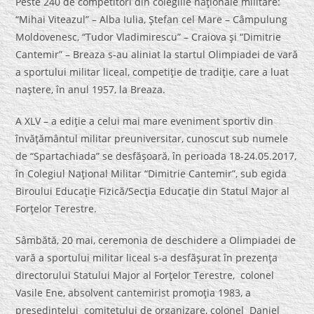
Peste 240 de competitori din colegiile naţionale militare:
“Mihai Viteazul” – Alba Iulia, Ştefan cel Mare – Câmpulung
Moldovenesc, “Tudor Vladimirescu” – Craiova şi “Dimitrie
Cantemir” – Breaza s-au aliniat la startul Olimpiadei de vară
a sportului militar liceal, competiţie de tradiţie, care a luat
naştere, în anul 1957, la Breaza.
A XLV – a ediţie a celui mai mare eveniment sportiv din
învăţământul militar preuniversitar, cunoscut sub numele
de “Spartachiada” se desfăşoară, în perioada 18-24.05.2017,
în Colegiul Naţional Militar “Dimitrie Cantemir”, sub egida
Biroului Educaţie Fizică/Secţia Educaţie din Statul Major al
Forţelor Terestre.
Sâmbătă, 20 mai, ceremonia de deschidere a Olimpiadei de
vară a sportului militar liceal s-a desfăşurat în prezenţa
directorului Statului Major al Forţelor Terestre, colonel
Vasile Ene, absolvent cantemirist promoţia 1983, a
preşedintelui comitetului de organizare, colonel Daniel