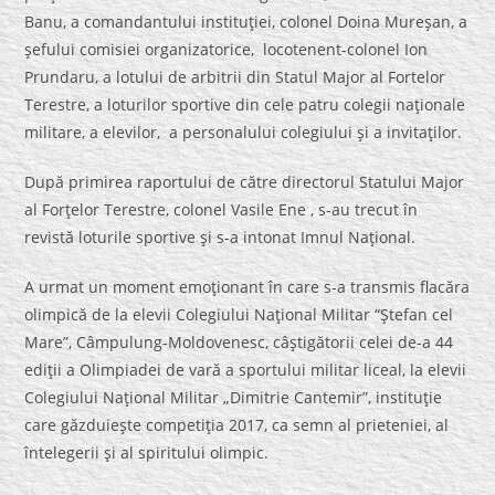
Banu, a comandantului instituţiei, colonel Doina Mureşan, a
şefului comisiei organizatorice, locotenent-colonel Ion
Prundaru, a lotului de arbitrii din Statul Major al Fortelor
Terestre, a loturilor sportive din cele patru colegii naţionale
militare, a elevilor, a personalului colegiului şi a invitaţilor.
După primirea raportului de către directorul Statului Major
al Forţelor Terestre, colonel Vasile Ene , s-au trecut în
revistă loturile sportive şi s-a intonat Imnul Naţional.
A urmat un moment emoţionant în care s-a transmis flacăra
olimpică de la elevii Colegiului Naţional Militar “Ştefan cel
Mare”, Câmpulung-Moldovenesc, câştigătorii celei de-a 44
ediţii a Olimpiadei de vară a sportului militar liceal, la elevii
Colegiului Naţional Militar „Dimitrie Cantemir”, instituţie
care găzduieşte competiţia 2017, ca semn al prieteniei, al
întelegerii şi al spiritului olimpic.