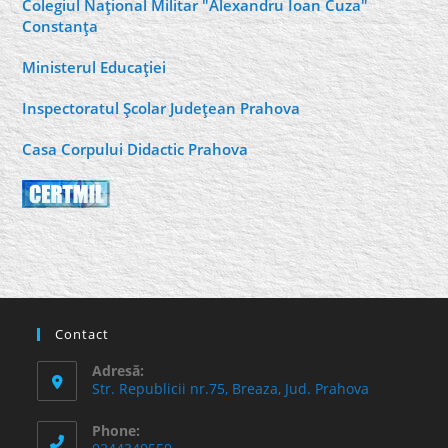
Colegiul Naţional Militar "Alexandru Ioan Cuza"
Constanţa
Ministerul Educaţiei
Inspectoratul Şcolar Judeţean Prahova
Casa Corpului Didactic Prahova
Contact
Adresă:
Str. Republicii nr.75, Breaza, Jud. Prahova
Phone: