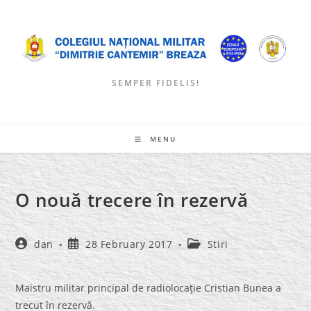
Skip
to
content
SEMPER FIDELIS!
MENU
O nouă trecere în rezervă
Post
Post
Post
dan
28 February 2017
Stiri
author:
published:
category:
Maistru militar principal de radiolocaţie Cristian Bunea a
trecut în rezervă.