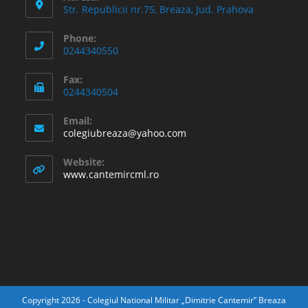
Str. Republicii nr.75, Breaza, Jud. Prahova
Phone:
0244340550
Fax:
0244340504
Email:
Opens
colegiubreaza@yahoo.com
in
your
Website:
application
www.cantemircml.ro
Copyright 2026 - Colegiul National Militar „Dimitrie Cantemir” Breaza