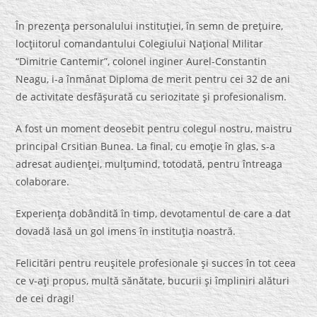
În prezenţa personalului instituţiei, în semn de preţuire,
locţiitorul comandantului Colegiului Naţional Militar
“Dimitrie Cantemir”, colonel inginer Aurel-Constantin
Neagu, i-a înmânat Diploma de merit pentru cei 32 de ani
de activitate desfăşurată cu seriozitate şi profesionalism.
A fost un moment deosebit pentru colegul nostru, maistru
principal Crsitian Bunea. La final, cu emoţie în glas, s-a
adresat audienţei, mulţumind, totodată, pentru întreaga
colaborare.
Experienţa dobândită în timp, devotamentul de care a dat
dovadă lasă un gol imens în instituţia noastră.
Felicitări pentru reuşitele profesionale şi succes în tot ceea
ce v-aţi propus, multă sănătate, bucurii şi împliniri alături
de cei dragi!