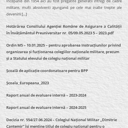
Incepand din 1954 aici au fost pregatite generatii intregi de cadre
militare, multi absolventi ajungand pe cele mai inalte trepte ale
devenirii
[…]
Hotărârea Consiliului Agenției Române de Asigurare a Calității
în Învățământul Preuniversitar nr. 05/09.05.2023 5 – 2023.pdf
Ordin M5 – 10.01.2025 – pentru aprobarea Instrucțiunilor privind
organizarea și fucționarea colegiilor naționale militare, precum
și a Statului elevului de colegiu național militar
Școală de aplicație coordonatoare pentru BPP
Școala_Europeana_2023
Raport anual de evaluare internă – 2023-2024
Raport anual de evaluare internă –
2024-2025
Decizia nr. 554/27.06.2024 – Colegiul Național Militar „Dimitrie
Cantemir” își menține titlul de colegiu național pentru o