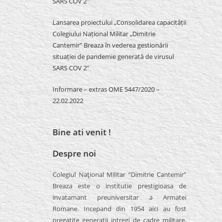
SARS COV 2″
Lansarea proiectului „Consolidarea capacității
Colegiului Național Militar „Dimitrie
Cantemir” Breaza în vederea gestionării
situației de pandemie generată de virusul
SARS COV 2”
Informare – extras OME 5447/2020 –
22.02.2022
Bine ati venit !
Despre noi
Colegiul Naţional Militar “Dimitrie Cantemir”
Breaza este o institutie prestigioasa de
invatamant preuniversitar a Armatei
Romane. Incepand din 1954 aici au fost
pregatite generatii intregi de cadre militare,