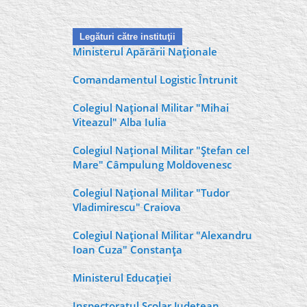
Legături către instituţii
Ministerul Apărării Naţionale
Comandamentul Logistic Întrunit
Colegiul Naţional Militar "Mihai
Viteazul" Alba Iulia
Colegiul Naţional Militar "Ştefan cel
Mare" Câmpulung Moldovenesc
Colegiul Naţional Militar "Tudor
Vladimirescu" Craiova
Colegiul Naţional Militar "Alexandru
Ioan Cuza" Constanţa
Ministerul Educaţiei
Inspectoratul Şcolar Judeţean