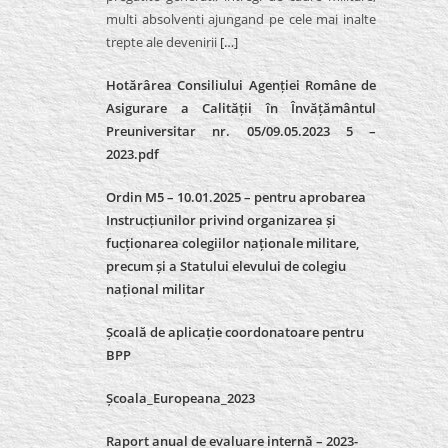
multi absolventi ajungand pe cele mai inalte
trepte ale devenirii
[…]
Hotărârea Consiliului Agenției Române de
Asigurare a Calității în Învățământul
Preuniversitar nr. 05/09.05.2023 5 –
2023.pdf
Ordin M5 – 10.01.2025 – pentru aprobarea
Instrucțiunilor privind organizarea și
fucționarea colegiilor naționale militare,
precum și a Statului elevului de colegiu
național militar
Școală de aplicație coordonatoare pentru
BPP
Școala_Europeana_2023
Raport anual de evaluare internă – 2023-