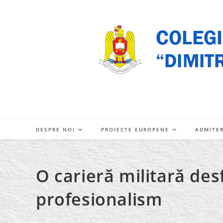
Skip
to
content
DESPRE NOI
PROIECTE EUROPENE
ADMITE
O carieră militară des
profesionalism