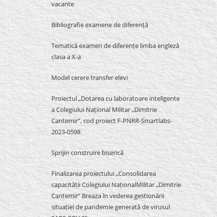
vacante
Bibliografie examene de diferență
Tematică examen de diferențe limba engleză
clasa a X-a
Model cerere transfer elevi
Proiectul „Dotarea cu laboratoare inteligente
a Colegiului Național Militar „Dimitrie
Cantemir”, cod proiect F-PNRR-Smartlabs-
2023-0598
Sprijin construire biserică
Finalizarea proiectului „Consolidarea
capacității Colegiului NaționalMilitar „Dimitrie
Cantemir” Breaza în vederea gestionării
situației de pandemie generată de virusul