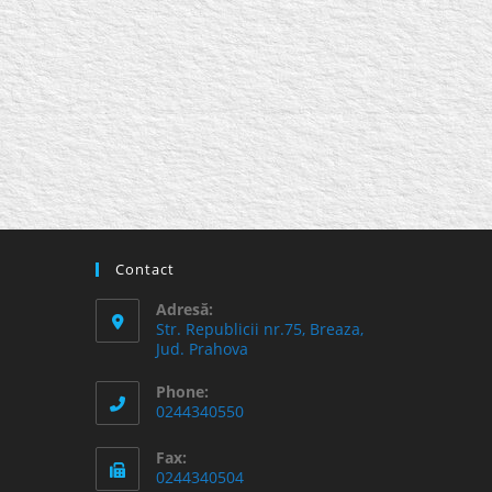
Contact
Adresă:
Str. Republicii nr.75, Breaza,
Jud. Prahova
Phone:
0244340550
Fax:
0244340504