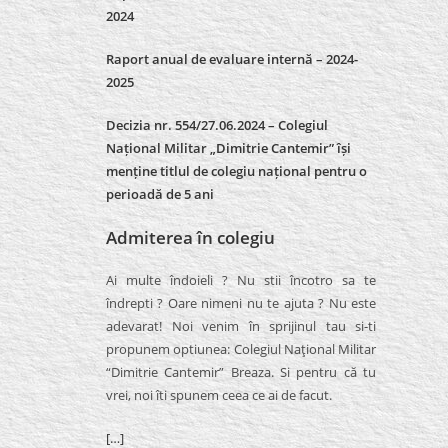
2024
Raport anual de evaluare internă –
2024-
2025
Decizia nr. 554/27.06.2024 – Colegiul
Național Militar „Dimitrie Cantemir” își
menține titlul de colegiu național pentru o
perioadă de 5 ani
Admiterea în colegiu
Ai multe îndoieli ? Nu stii încotro sa te
îndrepti ? Oare nimeni nu te ajuta ? Nu este
adevarat! Noi venim în sprijinul tau si-ti
propunem optiunea: Colegiul Naţional Militar
“Dimitrie Cantemir” Breaza. Si pentru că tu
vrei, noi îti spunem ceea ce ai de facut.
[…]