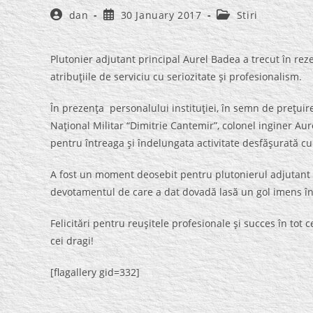
Post
Post
Post
dan
30 January 2017
Stiri
author:
published:
category:
Plutonier adjutant principal Aurel Badea a trecut în reze
atribuţiile de serviciu cu seriozitate şi profesionalism.
În prezenţa personalului instituţiei, în semn de preţuire
Naţional Militar “Dimitrie Cantemir”, colonel inginer A
pentru întreaga şi îndelungata activitate desfăşurată cu
A fost un moment deosebit pentru plutonierul adjutant 
devotamentul de care a dat dovadă lasă un gol imens în 
Felicitări pentru reuşitele profesionale şi succes în tot c
cei dragi!
[flagallery gid=332]