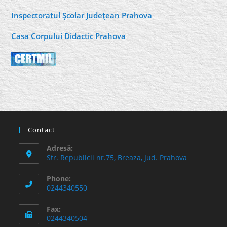
Inspectoratul Şcolar Judeţean Prahova
Casa Corpului Didactic Prahova
Contact
Adresă:
Str. Republicii nr.75, Breaza, Jud. Prahova
Phone:
0244340550
Fax:
0244340504