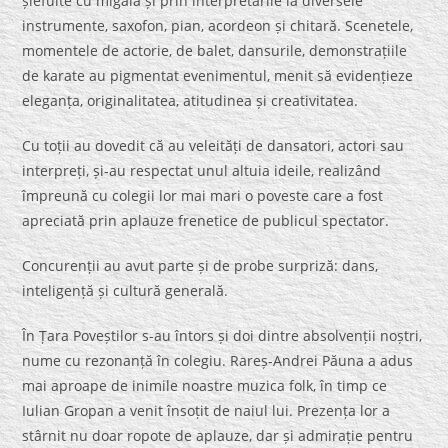
șlefuite cu migală și prin interpretările la diversele
instrumente, saxofon, pian, acordeon și chitară. Scenetele,
momentele de actorie, de balet, dansurile, demonstrațiile
de karate au pigmentat evenimentul, menit să evidențieze
eleganța, originalitatea, atitudinea și creativitatea.
Cu toții au dovedit că au veleități de dansatori, actori sau
interpreți, și-au respectat unul altuia ideile, realizând
împreună cu colegii lor mai mari o poveste care a fost
apreciată prin aplauze frenetice de publicul spectator.
Concurenții au avut parte și de probe surpriză: dans,
inteligență și cultură generală.
În Țara Poveștilor s-au întors și doi dintre absolvenții noștri,
nume cu rezonanță în colegiu. Rareș-Andrei Păuna a adus
mai aproape de inimile noastre muzica folk, în timp ce
Iulian Gropan a venit însoțit de naiul lui. Prezența lor a
stârnit nu doar ropote de aplauze, dar și admirație pentru