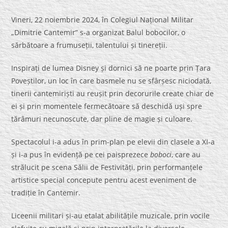
Vineri, 22 noiembrie 2024, în Colegiul Național Militar
„Dimitrie Cantemir” s-a organizat Balul bobocilor, o
sărbătoare a frumuseții, talentului și tinereții.
Inspirați de lumea Disney și dornici să ne poarte prin Țara
Poveștilor, un loc în care basmele nu se sfârșesc niciodată,
tinerii cantemiriști au reușit prin decorurile create chiar de
ei și prin momentele fermecătoare să deschidă uși spre
tărâmuri necunoscute, dar pline de magie și culoare.
Spectacolul i-a adus în prim-plan pe elevii din clasele a XI-a
și i-a pus în evidență pe cei paisprezece
boboci
, care au
strălucit pe scena Sălii de Festivități, prin performanțele
artistice special concepute pentru acest eveniment de
tradiție în Cantemir.
Liceenii militari și-au etalat abilitățile muzicale, prin vocile