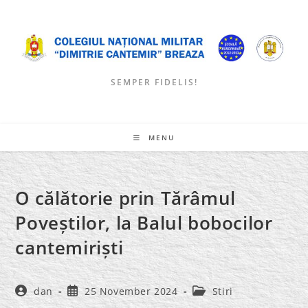
Skip
to
content
SEMPER FIDELIS!
MENU
O călătorie prin Tărâmul
Poveștilor, la Balul bobocilor
cantemiriști
Post
Post
Post
dan
25 November 2024
Stiri
author:
published:
category: