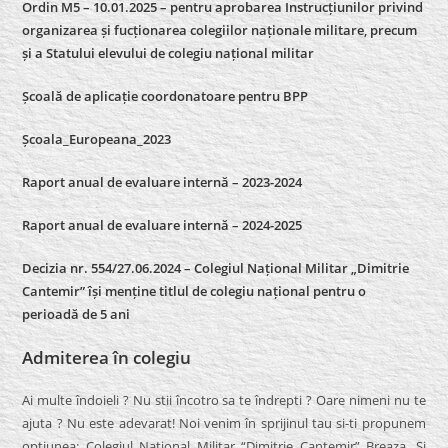
Ordin M5 – 10.01.2025 – pentru aprobarea Instrucțiunilor privind
organizarea și fucționarea colegiilor naționale militare, precum
și a Statului elevului de colegiu național militar
Școală de aplicație coordonatoare pentru BPP
Școala_Europeana_2023
Raport anual de evaluare internă – 2023-2024
Raport anual de evaluare internă –
2024-2025
Decizia nr. 554/27.06.2024 – Colegiul Național Militar „Dimitrie
Cantemir” își menține titlul de colegiu național pentru o
perioadă de 5 ani
Admiterea în colegiu
Ai multe îndoieli ? Nu stii încotro sa te îndrepti ? Oare nimeni nu te
ajuta ? Nu este adevarat! Noi venim în sprijinul tau si-ti propunem
optiunea: Colegiul Naţional Militar “Dimitrie Cantemir” Breaza. Si