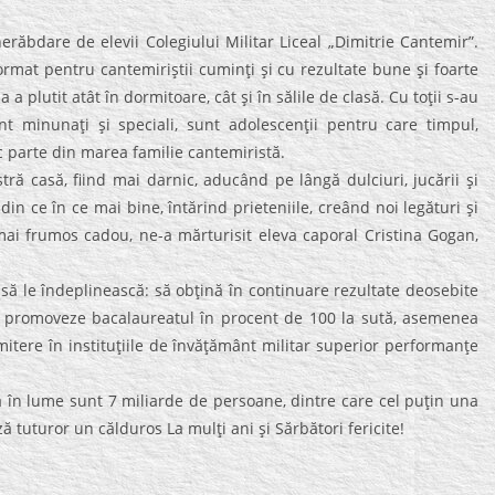
bdare de elevii Colegiului Militar Liceal „Dimitrie Cantemir”.
ormat pentru cantemiriştii cuminţi şi cu rezultate bune şi foarte
 a plutit atât în dormitoare, cât şi în sălile de clasă. Cu toţii s-au
nt minunaţi şi speciali, sunt adolescenţii pentru care timpul,
c parte din marea familie cantemiristă.
ră casă, fiind mai darnic, aducând pe lângă dulciuri, jucării şi
in ce în ce mai bine, întărind prieteniile, creând noi legături şi
mai frumos cadou, ne-a mărturisit eleva caporal Cristina Gogan,
 să le îndeplinească: să obţină în continuare rezultate deosebite
 să promoveze bacalaureatul în procent de 100 la sută, asemenea
mitere în instituţiile de învăţământ militar superior performanţe
că în lume sunt 7 miliarde de persoane, dintre care cel puţin una
ă tuturor un călduros La mulţi ani şi Sărbători fericite!