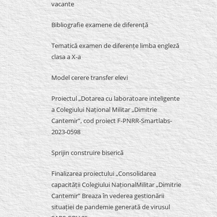
vacante
Bibliografie examene de diferență
Tematică examen de diferențe limba engleză
clasa a X-a
Model cerere transfer elevi
Proiectul „Dotarea cu laboratoare inteligente
a Colegiului Național Militar „Dimitrie
Cantemir”, cod proiect F-PNRR-Smartlabs-
2023-0598
Sprijin construire biserică
Finalizarea proiectului „Consolidarea
capacității Colegiului NaționalMilitar „Dimitrie
Cantemir” Breaza în vederea gestionării
situației de pandemie generată de virusul