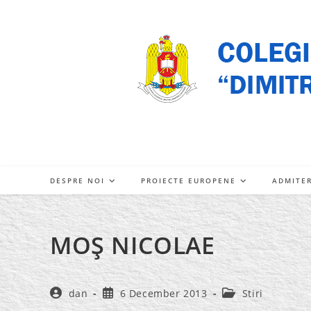
Skip
to
content
DESPRE NOI
PROIECTE EUROPENE
ADMITE
MOŞ NICOLAE
Post
Post
Post
dan
6 December 2013
Stiri
author:
published:
category: