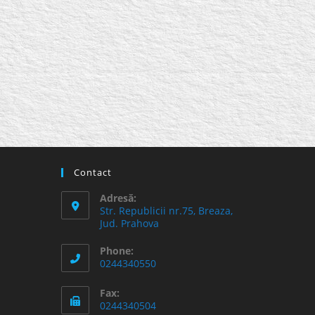
Contact
Adresă:
Str. Republicii nr.75, Breaza,
Jud. Prahova
Phone:
0244340550
Fax:
0244340504