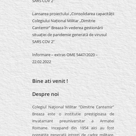
SARS COV 2″
Lansarea proiectului „Consolidarea capacității
Colegiului Național Militar „Dimitrie
Cantemir” Breaza în vederea gestionării
situației de pandemie generată de virusul
SARS COV 2”
Informare – extras OME 5447/2020 –
22.02.2022
Bine ati venit !
Despre noi
Colegiul Naţional Militar “Dimitrie Cantemir”
Breaza este o institutie prestigioasa de
invatamant preuniversitar a Armatei
Romane. Incepand din 1954 aici au fost
pregatite generatii intregi de cadre militare,