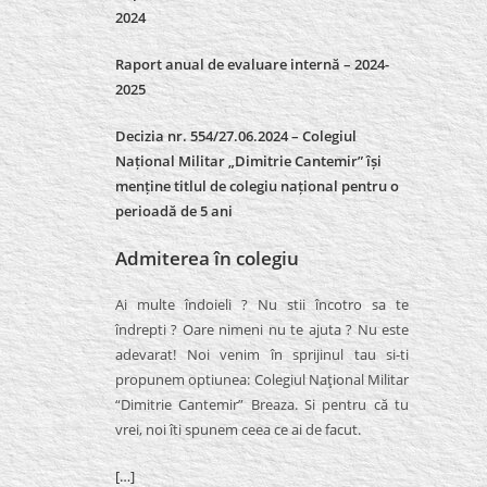
2024
Raport anual de evaluare internă –
2024-
2025
Decizia nr. 554/27.06.2024 – Colegiul
Național Militar „Dimitrie Cantemir” își
menține titlul de colegiu național pentru o
perioadă de 5 ani
Admiterea în colegiu
Ai multe îndoieli ? Nu stii încotro sa te
îndrepti ? Oare nimeni nu te ajuta ? Nu este
adevarat! Noi venim în sprijinul tau si-ti
propunem optiunea: Colegiul Naţional Militar
“Dimitrie Cantemir” Breaza. Si pentru că tu
vrei, noi îti spunem ceea ce ai de facut.
[…]