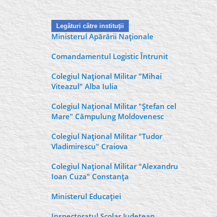
Legături către instituţii
Ministerul Apărării Naţionale
Comandamentul Logistic Întrunit
Colegiul Naţional Militar "Mihai
Viteazul" Alba Iulia
Colegiul Naţional Militar "Ştefan cel
Mare" Câmpulung Moldovenesc
Colegiul Naţional Militar "Tudor
Vladimirescu" Craiova
Colegiul Naţional Militar "Alexandru
Ioan Cuza" Constanţa
Ministerul Educaţiei
Inspectoratul Şcolar Judeţean