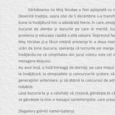
Sărbătoarea lui Moş Nicolae a fost aşteptată cu neră
Devenită tradiţie, seara zilei de 5 decembrie s-a transf
bune la învăţătură într-o adevărată feerie, în care, emoţia
bucurat de atenţia şi darurile pe care le merită. Su
prietenia şi educaţia capătă o altă valoare. Împreună fa
Moş Nicolae şi-a făcut simţită prezenţa în a doua noast
urări de bine, bucuria, speranţa că lucrurile vor merge d
învăţându-ne că simplitatea din jurul nostru este cel 
mesagera Moşului.
Au avut însă, o listă întreagă de dorinţe, pe care moşul
la învăţătură, la olimpiadele şi concursurile şcolare,
generaţiilor anterioare, şi să obţină la concursul de ad
notabile.
Lasă bucuria ta şi a celorlalţi să crească, gândeşte-te 
se gândeşte la tine, e mesajul cantemiriştilor, care ureaz
[flagallery gid=65 name=Gallery]