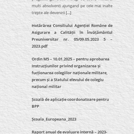
multi absolventi ajungand pe cele mai inalte
trepte ale devenirii
[…]
Hotărârea Consiliului Agenției Române de
Asigurare a Calității în Învățământul
Preuniversitar nr. 05/09.05.2023 5 –
2023.pdf
Ordin M5 – 10.01.2025 – pentru aprobarea
Instrucțiunilor privind organizarea și
fucționarea colegiilor naționale militare,
precum și a Statului elevului de colegiu
național militar
Școală de aplicație coordonatoare pentru
BPP
Școala_Europeana_2023
Raport anual de evaluare internă – 2023-