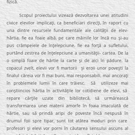
fizică.
Scopul proiectului vizează dezvoltarea unei atitudini
civice elevilor implicaţi, ca beneficiari direcţi, în raport cu
una dintre resursele fundamentale ale calităţii de elev-
hârtia, fie ea foaie albă, pe care mâinile lor încă nu şi-au
pus crâmpeiele de înţelepciune, fie ea forţă a sufletului,
purtând zestrea de înţelepciune a umanităţii- cartea. De la
o simplă foaie de hârtie la carte şi de aici în pădure, la
copacul zvelt, elevii vor fi martorii şi eroii unor poveşti la
finalul căreia vor fi mai buni, mai responsabili, mai ancoraţi
în problemele lumii în care trăiesc. Să utilizeze mai
conştiincios hârtia în activităţile lor cotidiene de elevi, să
repare cărţile uzate din bibliotecă, să urmărească
transformarea unei materii amorfe în foaia imaculată de
hărtie, sau să prindă aripi de poveste încă nespusă în
drumul foii spre tipar, sunt tot atâtea moduri prin care
profesori şi elevi vor porni în căutarea sensului ascuns al