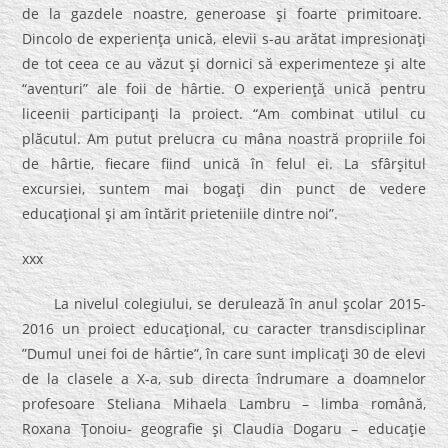
de la gazdele noastre, generoase şi foarte primitoare.
Dincolo de experienţa unică, elevii s-au arătat impresionaţi
de tot ceea ce au văzut şi dornici să experimenteze şi alte
“aventuri” ale foii de hârtie. O experienţă unică pentru
liceenii participanţi la proiect. “Am combinat utilul cu
plăcutul. Am putut prelucra cu mâna noastră propriile foi
de hârtie, fiecare fiind unică în felul ei. La sfârşitul
excursiei, suntem mai bogaţi din punct de vedere
educaţional şi am întărit prieteniile dintre noi”.
xxx
La nivelul colegiului, se derulează în anul şcolar 2015-
2016 un proiect educaţional, cu caracter transdisciplinar
”Dumul unei foi de hârtie”, în care sunt implicaţi 30 de elevi
de la clasele a X-a, sub directa îndrumare a doamnelor
profesoare Steliana Mihaela Lambru – limba română,
Roxana Ţonoiu- geografie şi Claudia Dogaru – educaţie