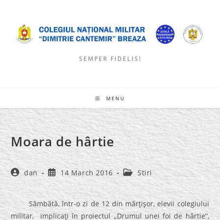
Skip
to
content
SEMPER FIDELIS!
MENU
Moara de hârtie
Post
Post
Post
dan
14 March 2016
Stiri
author:
published:
category:
Sâmbătă, într-o zi de 12 din mărţişor, elevii colegiului
militar, implicaţi în proiectul „Drumul unei foi de hârtie”,