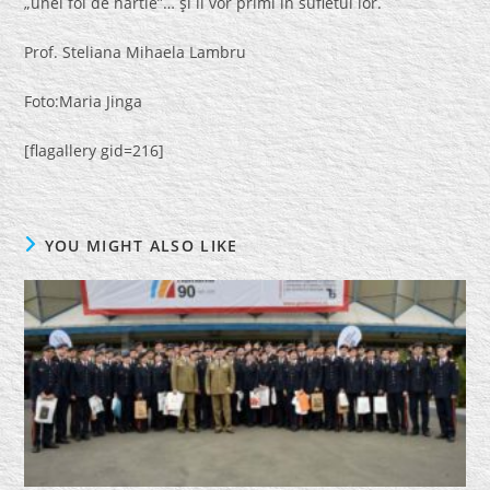
„unei foi de hărtie”… şi îl vor primi în sufletul lor.
Prof. Steliana Mihaela Lambru
Foto:Maria Jinga
[flagallery gid=216]
YOU MIGHT ALSO LIKE