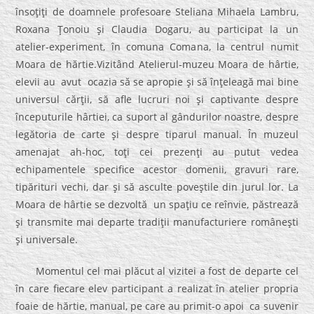
însoţiţi de doamnele profesoare Steliana Mihaela Lambru,
Roxana Ţonoiu şi Claudia Dogaru, au participat la un
atelier-experiment, în comuna Comana, la centrul numit
Moara de hărtie.Vizitând Atelierul-muzeu Moara de hârtie,
elevii au avut ocazia să se apropie şi să înţeleagă mai bine
universul cărţii, să afle lucruri noi şi captivante despre
începuturile hârtiei, ca suport al gândurilor noastre, despre
legătoria de carte şi despre tiparul manual. În muzeul
amenajat ah-hoc, toţi cei prezenţi au putut vedea
echipamentele specifice acestor domenii, gravuri rare,
tipărituri vechi, dar şi să asculte poveştile din jurul lor. La
Moara de hârtie se dezvoltă un spaţiu ce reînvie, păstrează
şi transmite mai departe tradiţii manufacturiere româneşti
şi universale.
Momentul cel mai plăcut al vizitei a fost de departe cel
în care fiecare elev participant a realizat în atelier propria
foaie de hărtie, manual, pe care au primit-o apoi ca suvenir