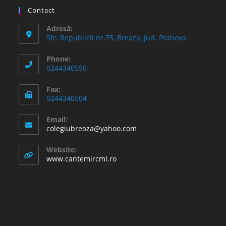
Contact
Adresă:
Str. Republicii nr.75, Breaza, Jud. Prahova
Phone:
0244340550
Fax:
0244340504
Email:
Opens
colegiubreaza@yahoo.com
in
your
Website:
application
www.cantemircml.ro