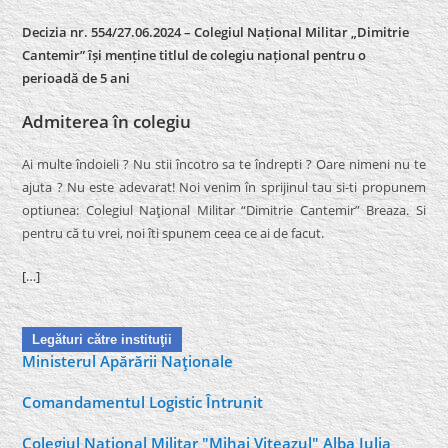
Decizia nr. 554/27.06.2024 – Colegiul Național Militar „Dimitrie
Cantemir” își menține titlul de colegiu național pentru o
perioadă de 5 ani
Admiterea în colegiu
Ai multe îndoieli ? Nu stii încotro sa te îndrepti ? Oare nimeni nu te
ajuta ? Nu este adevarat! Noi venim în sprijinul tau si-ti propunem
optiunea: Colegiul Naţional Militar “Dimitrie Cantemir” Breaza. Si
pentru că tu vrei, noi îti spunem ceea ce ai de facut.
[…]
Legături către instituţii
Ministerul Apărării Naţionale
Comandamentul Logistic Întrunit
Colegiul Naţional Militar "Mihai Viteazul" Alba Iulia