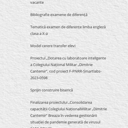
vacante
Bibliografie examene de diferență
Tematică examen de diferențe limba engleză
clasa a X-a
Model cerere transfer elevi
Proiectul „Dotarea cu laboratoare inteligente
a Colegiului Național Militar „Dimitrie
Cantemir”, cod proiect F-PNRR-Smartlabs-
2023-0598
Sprijin construire biserică
Finalizarea proiectului „Consolidarea
capacității Colegiului NaționalMilitar „Dimitrie
Cantemir” Breaza în vederea gestionării
situației de pandemie generată de virusul