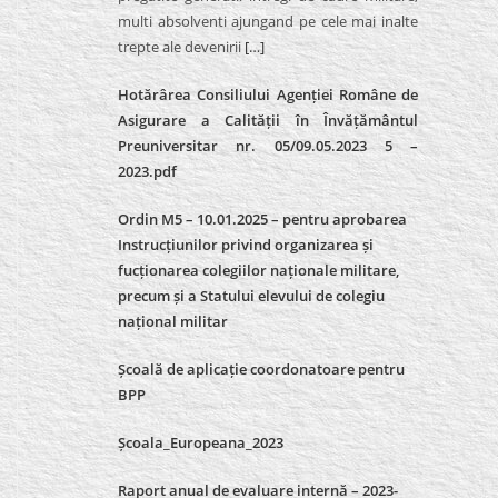
multi absolventi ajungand pe cele mai inalte
trepte ale devenirii
[…]
Hotărârea Consiliului Agenției Române de
Asigurare a Calității în Învățământul
Preuniversitar nr. 05/09.05.2023 5 –
2023.pdf
Ordin M5 – 10.01.2025 – pentru aprobarea
Instrucțiunilor privind organizarea și
fucționarea colegiilor naționale militare,
precum și a Statului elevului de colegiu
național militar
Școală de aplicație coordonatoare pentru
BPP
Școala_Europeana_2023
Raport anual de evaluare internă – 2023-