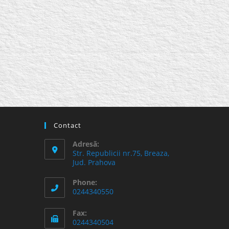
Contact
Adresă:
Str. Republicii nr.75, Breaza,
Jud. Prahova
Phone:
0244340550
Fax:
0244340504