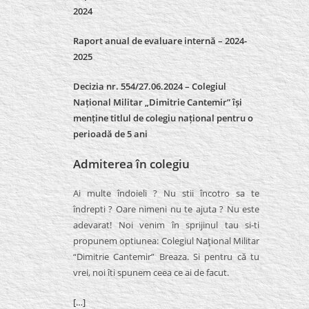
2024
Raport anual de evaluare internă –
2024-
2025
Decizia nr. 554/27.06.2024 – Colegiul
Național Militar „Dimitrie Cantemir” își
menține titlul de colegiu național pentru o
perioadă de 5 ani
Admiterea în colegiu
Ai multe îndoieli ? Nu stii încotro sa te
îndrepti ? Oare nimeni nu te ajuta ? Nu este
adevarat! Noi venim în sprijinul tau si-ti
propunem optiunea: Colegiul Naţional Militar
“Dimitrie Cantemir” Breaza. Si pentru că tu
vrei, noi îti spunem ceea ce ai de facut.
[…]