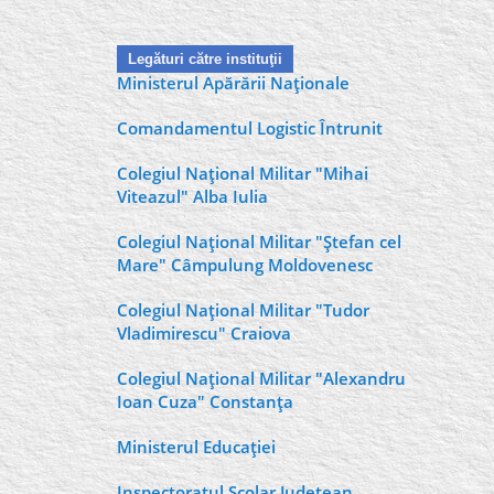
Legături către instituţii
Ministerul Apărării Naţionale
Comandamentul Logistic Întrunit
Colegiul Naţional Militar "Mihai
Viteazul" Alba Iulia
Colegiul Naţional Militar "Ştefan cel
Mare" Câmpulung Moldovenesc
Colegiul Naţional Militar "Tudor
Vladimirescu" Craiova
Colegiul Naţional Militar "Alexandru
Ioan Cuza" Constanţa
Ministerul Educaţiei
Inspectoratul Şcolar Judeţean