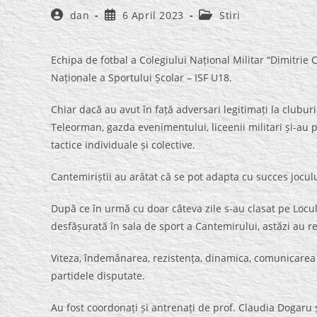
Post
Post
Post
dan
6 April 2023
Stiri
author:
published:
category:
Echipa de fotbal a Colegiului Național Militar “Dimitrie
Naționale a Sportului Școlar – ISF U18.
Chiar dacă au avut în față adversari legitimați la cluburi 
Teleorman, gazda evenimentului, liceenii militari și-au pu
tactice individuale și colective.
Cantemiriștii au arătat că se pot adapta cu succes jocului
După ce în urmă cu doar câteva zile s-au clasat pe Locul 
desfășurată în sala de sport a Cantemirului, astăzi au re
Viteza, îndemânarea, rezistența, dinamica, comunicarea su
partidele disputate.
Au fost coordonați și antrenați de prof. Claudia Dogaru 