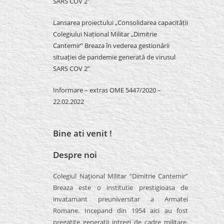
SARS COV 2″
Lansarea proiectului „Consolidarea capacității
Colegiului Național Militar „Dimitrie
Cantemir” Breaza în vederea gestionării
situației de pandemie generată de virusul
SARS COV 2”
Informare – extras OME 5447/2020 –
22.02.2022
Bine ati venit !
Despre noi
Colegiul Naţional Militar “Dimitrie Cantemir”
Breaza este o institutie prestigioasa de
invatamant preuniversitar a Armatei
Romane. Incepand din 1954 aici au fost
pregatite generatii intregi de cadre militare,