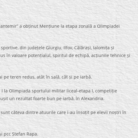
 Cantemir” a obținut Mențiune la etapa zonală a Olimpiadei
sportive, din județele Giurgiu, Ilfov, Călărași, Ialomița și
s în valoare potențialul, spiritul de echipă, acțiunile tehnice și
 pe teren redus, atât în sală, cât și pe iarbă.
I la Olimpiada sportului militar liceal-etapa I, competiție
ușit un rezultat foarte bun pe iarbă, în Alexandria.
nt câteva dintre atuurile care i-au însoțit pe elevii noștri în
și pcc Ștefan Rapa.