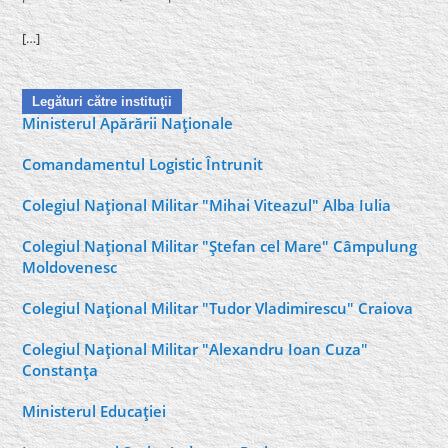
[…]
Legături către instituţii
Ministerul Apărării Naţionale
Comandamentul Logistic Întrunit
Colegiul Naţional Militar "Mihai Viteazul" Alba Iulia
Colegiul Naţional Militar "Ştefan cel Mare" Câmpulung
Moldovenesc
Colegiul Naţional Militar "Tudor Vladimirescu" Craiova
Colegiul Naţional Militar "Alexandru Ioan Cuza"
Constanţa
Ministerul Educaţiei