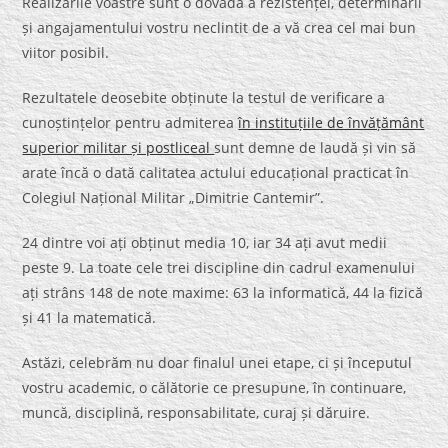
Realizările voastre sunt o dovadă a rezistenței, determinării
și angajamentului vostru neclintit de a vă crea cel mai bun
viitor posibil.
Rezultatele deosebite obținute la testul de verificare a
cunoștințelor pentru admiterea
în instituțiile de învățământ
superior militar și postliceal
sunt demne de laudă și vin să
arate încă o dată calitatea actului educațional practicat în
Colegiul Național Militar „Dimitrie Cantemir”.
24 dintre voi ați obținut media 10, iar 34 ați avut medii
peste 9. La toate cele trei discipline din cadrul examenului
ați strâns 148 de note maxime: 63 la informatică, 44 la fizică
și 41 la matematică.
Astăzi, celebrăm nu doar finalul unei etape, ci și începutul
vostru academic, o călătorie ce presupune, în continuare,
muncă, disciplină, responsabilitate, curaj și dăruire.