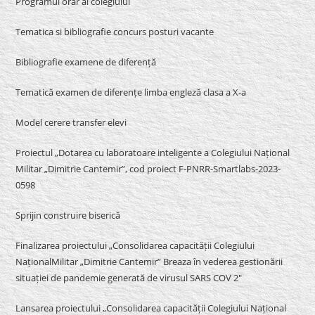
Programul orar al colegiului
Tematica si bibliografie concurs posturi vacante
Bibliografie examene de diferență
Tematică examen de diferențe limba engleză clasa a X-a
Model cerere transfer elevi
Proiectul „Dotarea cu laboratoare inteligente a Colegiului Național
Militar „Dimitrie Cantemir”, cod proiect F-PNRR-Smartlabs-2023-
0598
Sprijin construire biserică
Finalizarea proiectului „Consolidarea capacității Colegiului
NaționalMilitar „Dimitrie Cantemir” Breaza în vederea gestionării
situației de pandemie generată de virusul SARS COV 2″
Lansarea proiectului „Consolidarea capacității Colegiului Național