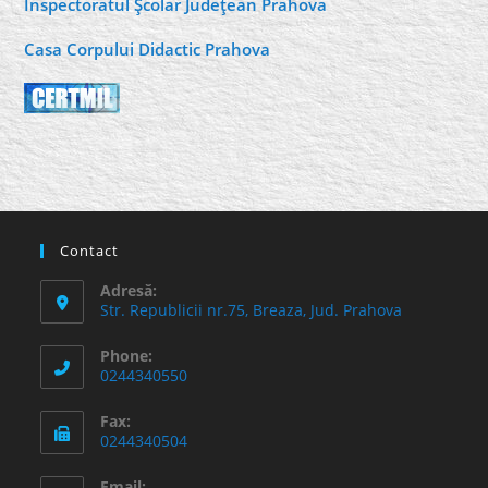
Inspectoratul Şcolar Judeţean Prahova
Casa Corpului Didactic Prahova
Contact
Adresă:
Str. Republicii nr.75, Breaza, Jud. Prahova
Phone:
0244340550
Fax:
0244340504
Email: