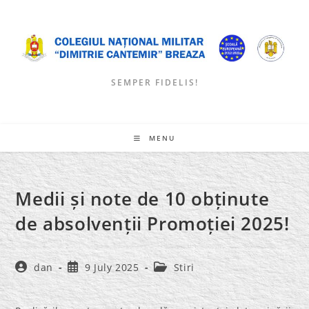
Skip
to
content
SEMPER FIDELIS!
MENU
Medii și note de 10 obținute
de absolvenții Promoției 2025!
Post
Post
Post
dan
9 July 2025
Stiri
author:
published:
category: