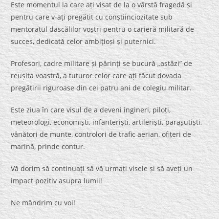
Este momentul la care ați visat de la o vârstă fragedă și
pentru care v-ați pregătit cu conștiinciozitate sub
mentoratul dascălilor voștri pentru o carieră militară de
succes, dedicată celor ambițioși și puternici.
Profesori, cadre militare și părinți se bucură „astăzi” de
reușita voastră, a tuturor celor care ați făcut dovada
pregătirii riguroase din cei patru ani de colegiu militar.
Este ziua în care visul de a deveni ingineri, piloți,
meteorologi, economiști, infanteriști, artileriști, parașutiști,
vânători de munte, controlori de trafic aerian, ofițeri de
marină, prinde contur.
Vă dorim să continuați să vă urmați visele și să aveți un
impact pozitiv asupra lumii!
Ne mândrim cu voi!