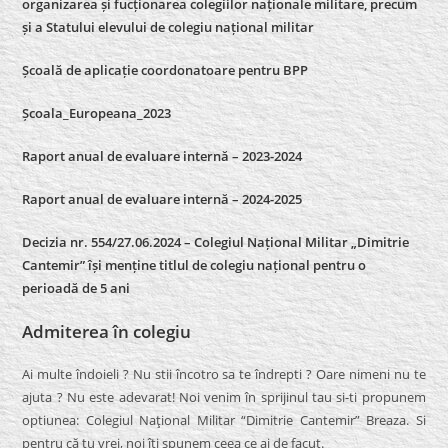
organizarea și fucționarea colegiilor naționale militare, precum
și a Statului elevului de colegiu național militar
Școală de aplicație coordonatoare pentru BPP
Școala_Europeana_2023
Raport anual de evaluare internă – 2023-2024
Raport anual de evaluare internă –
2024-2025
Decizia nr. 554/27.06.2024 – Colegiul Național Militar „Dimitrie
Cantemir” își menține titlul de colegiu național pentru o
perioadă de 5 ani
Admiterea în colegiu
Ai multe îndoieli ? Nu stii încotro sa te îndrepti ? Oare nimeni nu te
ajuta ? Nu este adevarat! Noi venim în sprijinul tau si-ti propunem
optiunea: Colegiul Naţional Militar “Dimitrie Cantemir” Breaza. Si
pentru că tu vrei, noi îti spunem ceea ce ai de facut.