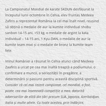
La Campionatul Mondial de karate SKDUN desfășurat la
începutul lunii octombrie în Cehia, elev fruntaș Medeea
Zafiris a reprezentat România la cel mai înalt nivel, reușind
să obțină o medalie de aur la kumite individual shobu
sanbon 14-15 ani, +53 kg, o medalie de argint la kata
individual – 14-15 ani, 1 Kyu-DAN, o medalie de aur la
kumite team mixt și o medalie de bronz la kumite team
fete.
Imnul României a răsunat în Cehia atunci când Medeea
Zaafiris a urcat pe cea mai înaltă treaptă a podiumului, o
confirmare a muncii, a seriozității în pregătire, a
determinării și pasiunii pentru această disciplină sportivă.
Consider că cel mai recent campionat, cel mondial, a fost,
poate, cea mai însemnată competiție a mea, datorită
adversarilor de elită din țări precum SUA, Japonia, Azerbaidjan,
Italia și multe altele. Cu toate acestea, prin îndârjire,