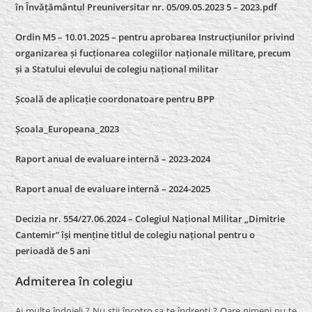
în Învățământul Preuniversitar nr. 05/09.05.2023 5 – 2023.pdf
Ordin M5 – 10.01.2025 – pentru aprobarea Instrucțiunilor privind
organizarea și fucționarea colegiilor naționale militare, precum
și a Statului elevului de colegiu național militar
Școală de aplicație coordonatoare pentru BPP
Școala_Europeana_2023
Raport anual de evaluare internă – 2023-2024
Raport anual de evaluare internă –
2024-2025
Decizia nr. 554/27.06.2024 – Colegiul Național Militar „Dimitrie
Cantemir” își menține titlul de colegiu național pentru o
perioadă de 5 ani
Admiterea în colegiu
Ai multe îndoieli ? Nu stii încotro sa te îndrepti ? Oare nimeni nu te