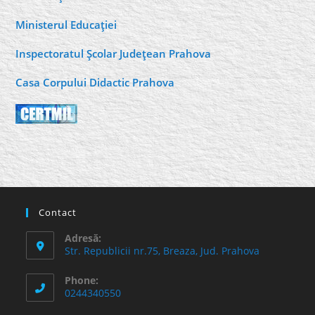
Ministerul Educaţiei
Inspectoratul Şcolar Judeţean Prahova
Casa Corpului Didactic Prahova
Contact
Adresă:
Str. Republicii nr.75, Breaza, Jud. Prahova
Phone:
0244340550