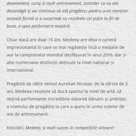
devotament, curaj și mult antrenament, consider ca nu am
dezamăgit și voi continua să mă pregătesc pentru a-mi menține
această formă și a surprinde cu rezultate cel puțin la fel de
bune, a spus performera noastră.
Chiar dacă are doar 15 ani, Medeea are deja o carieră
impresionantă în care se mai regăsește încă o medalie de
aur la campionatul mondial desfășurat în anul 2016, dar și
alte numeroase distincții obținute la nivel național și
internațional.
Pregătită de către sensei Aurelian Nicolae, de la vârsta de 5
ani, Medeea reușește să ducă sportul la nivel de artă, să
obțină performanțe incredibile datorită dăruirii și ambiției,
a nivelului de pregătire la care a ajuns în urma sutelor de
ore de antrenament.
Felicitări, Medeea, și mult succes în competițiile viitoare!