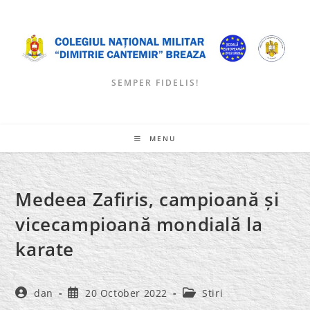
Skip
to
content
SEMPER FIDELIS!
MENU
Medeea Zafiris, campioană și
vicecampioană mondială la
karate
Post
Post
Post
dan
20 October 2022
Stiri
author:
published:
category: