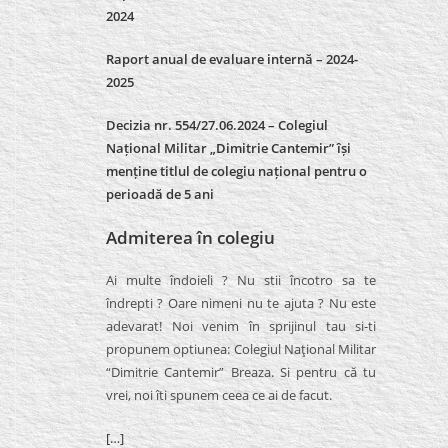
2024
Raport anual de evaluare internă –
2024-
2025
Decizia nr. 554/27.06.2024 – Colegiul
Național Militar „Dimitrie Cantemir” își
menține titlul de colegiu național pentru o
perioadă de 5 ani
Admiterea în colegiu
Ai multe îndoieli ? Nu stii încotro sa te
îndrepti ? Oare nimeni nu te ajuta ? Nu este
adevarat! Noi venim în sprijinul tau si-ti
propunem optiunea: Colegiul Naţional Militar
“Dimitrie Cantemir” Breaza. Si pentru că tu
vrei, noi îti spunem ceea ce ai de facut.
[…]