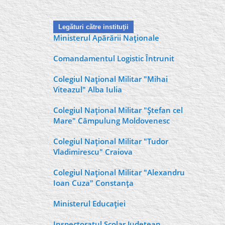
Legături către instituţii
Ministerul Apărării Naţionale
Comandamentul Logistic Întrunit
Colegiul Naţional Militar "Mihai
Viteazul" Alba Iulia
Colegiul Naţional Militar "Ştefan cel
Mare" Câmpulung Moldovenesc
Colegiul Naţional Militar "Tudor
Vladimirescu" Craiova
Colegiul Naţional Militar "Alexandru
Ioan Cuza" Constanţa
Ministerul Educaţiei
Inspectoratul Şcolar Judeţean