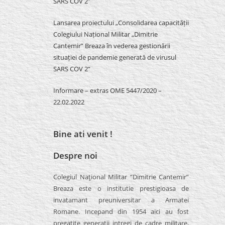
SARS COV 2″
Lansarea proiectului „Consolidarea capacității
Colegiului Național Militar „Dimitrie
Cantemir” Breaza în vederea gestionării
situației de pandemie generată de virusul
SARS COV 2”
Informare – extras OME 5447/2020 –
22.02.2022
Bine ati venit !
Despre noi
Colegiul Naţional Militar “Dimitrie Cantemir”
Breaza este o institutie prestigioasa de
invatamant preuniversitar a Armatei
Romane. Incepand din 1954 aici au fost
pregatite generatii intregi de cadre militare,