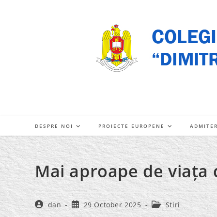
Skip
to
content
DESPRE NOI
PROIECTE EUROPENE
ADMITE
Mai aproape de viața d
Post
Post
Post
dan
29 October 2025
Stiri
author:
published:
category: