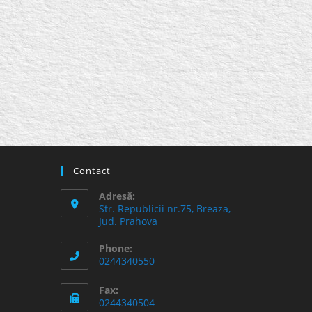
Contact
Adresă:
Str. Republicii nr.75, Breaza,
Jud. Prahova
Phone:
0244340550
Fax:
0244340504