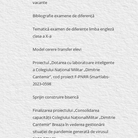
vacante
Bibliografie examene de diferență
Tematică examen de diferențe limba engleză
clasa a X-a
Model cerere transfer elevi
Proiectul „Dotarea cu laboratoare inteligente
a Colegiului Național Militar „Dimitrie
Cantemir”, cod proiect F-PNRR-Smartlabs-
2023-0598
Sprijin construire biserică
Finalizarea proiectului „Consolidarea
capacității Colegiului NaționalMilitar „Dimitrie
Cantemir” Breaza în vederea gestionării
situației de pandemie generată de virusul