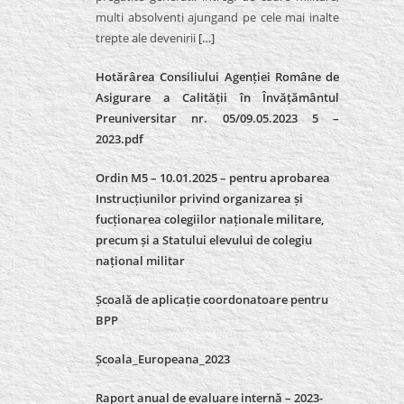
multi absolventi ajungand pe cele mai inalte
trepte ale devenirii
[…]
Hotărârea Consiliului Agenției Române de
Asigurare a Calității în Învățământul
Preuniversitar nr. 05/09.05.2023 5 –
2023.pdf
Ordin M5 – 10.01.2025 – pentru aprobarea
Instrucțiunilor privind organizarea și
fucționarea colegiilor naționale militare,
precum și a Statului elevului de colegiu
național militar
Școală de aplicație coordonatoare pentru
BPP
Școala_Europeana_2023
Raport anual de evaluare internă – 2023-