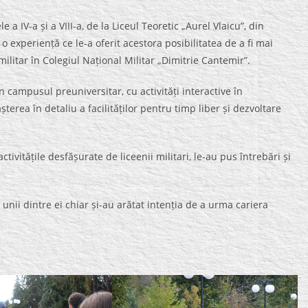
e a IV-a și a VIII-a, de la Liceul Teoretic „Aurel Vlaicu”, din
o experiență ce le-a oferit acestora posibilitatea de a fi mai
ilitar în Colegiul Național Militar „Dimitrie Cantemir”.
n campusul preuniversitar, cu activități interactive în
șterea în detaliu a facilităților pentru timp liber și dezvoltare
ctivitățile desfășurate de liceenii militari, le-au pus întrebări și
 unii dintre ei chiar și-au arătat intenția de a urma cariera