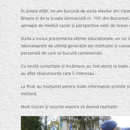
În
Școala altfel
, ne-am bucurat de vizita elevilor din clasel
Breaza și de la Școala Gimnazială nr. 197, din București, 
aproape de mediul cazon și perspectiva vieții de licean m
Vizita a inclus prezentarea ofertei educaționale, un tur î
laboratoarele de ultimă generație ale instituției și cunoa
personală de care se bucură cantemiriștii.
Cu multă curiozitate și încântare, au fost atenți la toate a
au aflat răspunsurile care îi interesau.
La final, au mulțumit pentru toate informațiile primite și
militară.
Mult succes şi visurile voastre să devină realitate!