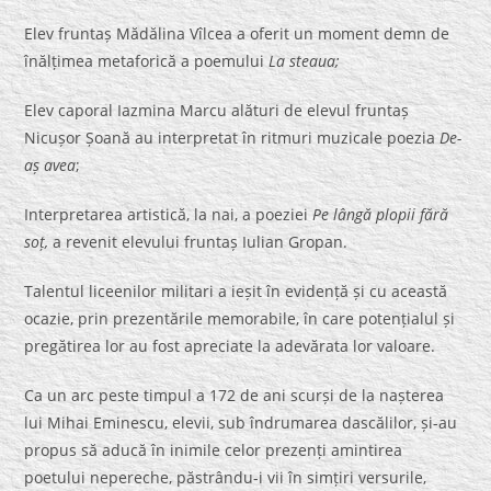
Elev fruntaș Mădălina Vîlcea a oferit un moment demn de
înălțimea metaforică a poemului
La steaua;
Elev caporal Iazmina Marcu alături de elevul fruntaș
Nicușor Șoană au interpretat în ritmuri muzicale poezia
De-
aș avea
;
Interpretarea artistică, la nai, a poeziei
Pe lângă plopii fără
soț,
a revenit elevului fruntaș Iulian Gropan.
Talentul liceenilor militari a ieșit în evidență și cu această
ocazie, prin prezentările memorabile, în care potențialul și
pregătirea lor au fost apreciate la adevărata lor valoare.
Ca un arc peste timpul a 172 de ani scurși de la nașterea
lui Mihai Eminescu, elevii, sub îndrumarea dascălilor, și-au
propus să aducă în inimile celor prezenți amintirea
poetului nepereche, păstrându-i vii în simțiri versurile,