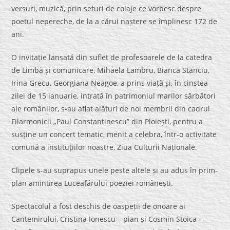
versuri, muzică, prin seturi de colaje ce vorbesc despre
poetul nepereche, de la a cărui naștere se împlinesc 172 de
ani.
O invitație lansată din suflet de profesoarele de la catedra
de Limbă și comunicare, Mihaela Lambru, Bianca Stanciu,
Irina Grecu, Georgiana Neagoe, a prins viață și, în cinstea
zilei de 15 ianuarie, intrată în patrimoniul marilor sărbători
ale românilor, s-au aflat alături de noi membrii din cadrul
Filarmonicii „Paul Constantinescu” din Ploiești, pentru a
susține un concert tematic, menit a celebra, într-o activitate
comună a instituțiilor noastre, Ziua Culturii Naționale.
Clipele s-au suprapus unele peste altele și au adus în prim-
plan amintirea Luceafărului poeziei românești.
Spectacolul a fost deschis de oaspeții de onoare ai
Cantemirului, Cristina Ionescu – pian și Cosmin Stoica –