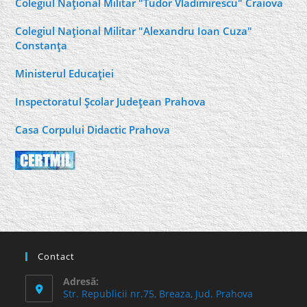
Colegiul Naţional Militar "Tudor Vladimirescu" Craiova
Colegiul Naţional Militar "Alexandru Ioan Cuza"
Constanţa
Ministerul Educaţiei
Inspectoratul Şcolar Judeţean Prahova
Casa Corpului Didactic Prahova
Contact
Adresă:
Str. Republicii nr.75, Breaza, Jud. Prahova