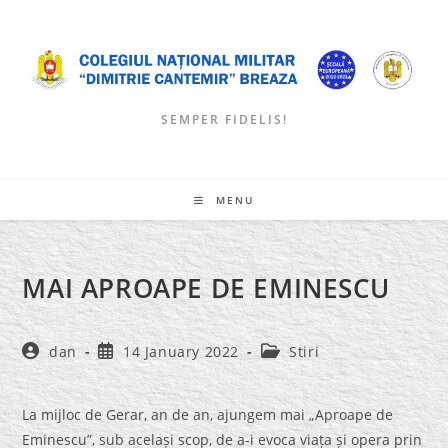
Skip
to
content
SEMPER FIDELIS!
MENU
MAI APROAPE DE EMINESCU
Post
Post
Post
dan
14 January 2022
Stiri
author:
published:
category:
La mijloc de Gerar, an de an, ajungem mai „Aproape de
Eminescu”, sub același scop, de a-i evoca viața și opera prin