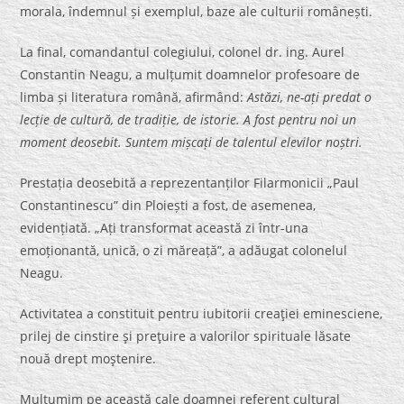
morala, îndemnul și exemplul, baze ale culturii românești.
La final, comandantul colegiului, colonel dr. ing. Aurel
Constantin Neagu, a mulțumit doamnelor profesoare de
limba și literatura română, afirmând:
Astăzi, ne-ați predat o
lecție de cultură, de tradiție, de istorie. A fost pentru noi un
moment deosebit. Suntem mișcați de talentul elevilor noștri.
Prestația deosebită a reprezentanților Filarmonicii „Paul
Constantinescu” din Ploiești a fost, de asemenea,
evidențiată. „Ați transformat această zi într-una
emoționantă, unică, o zi măreață”, a adăugat colonelul
Neagu.
Activitatea a constituit pentru iubitorii creaţiei eminesciene,
prilej de cinstire şi preţuire a valorilor spirituale lăsate
nouă drept moştenire.
Mulțumim pe această cale doamnei referent cultural