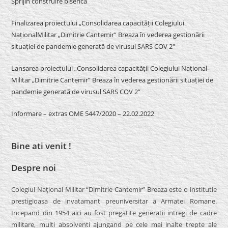
Sprijin construire biserică
Finalizarea proiectului „Consolidarea capacității Colegiului
NaționalMilitar „Dimitrie Cantemir” Breaza în vederea gestionării
situației de pandemie generată de virusul SARS COV 2″
Lansarea proiectului „Consolidarea capacității Colegiului Național
Militar „Dimitrie Cantemir” Breaza în vederea gestionării situației de
pandemie generată de virusul SARS COV 2”
Informare – extras OME 5447/2020 – 22.02.2022
Bine ati venit !
Despre noi
Colegiul Naţional Militar “Dimitrie Cantemir” Breaza este o institutie
prestigioasa de invatamant preuniversitar a Armatei Romane.
Incepand din 1954 aici au fost pregatite generatii intregi de cadre
militare, multi absolventi ajungand pe cele mai inalte trepte ale