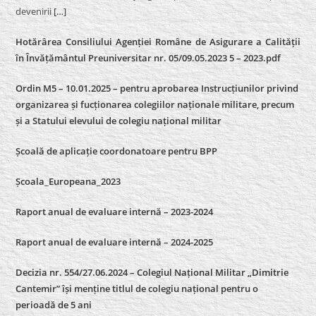
devenirii
[…]
Hotărârea Consiliului Agenției Române de Asigurare a Calității
în Învățământul Preuniversitar nr. 05/09.05.2023 5 – 2023.pdf
Ordin M5 – 10.01.2025 – pentru aprobarea Instrucțiunilor privind
organizarea și fucționarea colegiilor naționale militare, precum
și a Statului elevului de colegiu național militar
Școală de aplicație coordonatoare pentru BPP
Școala_Europeana_2023
Raport anual de evaluare internă – 2023-2024
Raport anual de evaluare internă –
2024-2025
Decizia nr. 554/27.06.2024 – Colegiul Național Militar „Dimitrie
Cantemir” își menține titlul de colegiu național pentru o
perioadă de 5 ani