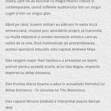
vioară, care ne-au bucurat cu magia muzicii clasice și
contemporane, unind sufletele auditoriului într-un singur
cuget și într-un singur glas.
Rând pe rând, liceenii militari au pătruns în vasta lirică
eminesciană, reușind prin abordările proprii să transmită
cu multă măiestrie și emoție momente artistice care au
vorbit de la sine, fiind nominalizați de prezentatoarea
acestui spectacol educativ, elev caporal Andreea Moja.
Elev sergent major Vlad Vasilescu a prezentat un basm,
potrivit pentru această ocazie, al lui Geo Bogza, respectiv
Nașterea lui Mihai Eminescu
;
Elev fruntaș Maria Enache a adus în actualitate Portretul lui
Mihai Eminescu – În viziunea lui Titu Maiorescu;
Elev caporal Miruna Șovăială a interpretat poezia
Sara pe
deal;