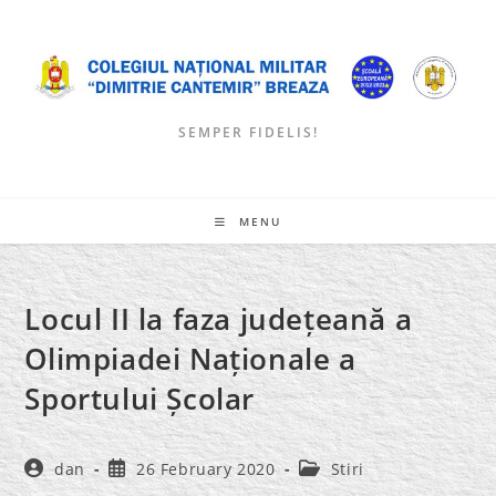
Skip
to
content
SEMPER FIDELIS!
MENU
Locul II la faza județeană a
Olimpiadei Naționale a
Sportului Școlar
Post
Post
Post
dan
26 February 2020
Stiri
author:
published:
category: