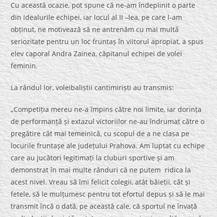
Cu această ocazie, pot spune că ne-am îndeplinit o parte
din idealurile echipei, iar locul al II –lea, pe care l-am
obținut, ne motivează să ne antrenăm cu mai multă
seriozitate pentru un loc fruntaș în viitorul apropiat, a spus
elev caporal Andra Zainea, căpitanul echipei de volei
feminin.
La rândul lor, voleibaliștii cantimiriști au transmis:
„Competiția mereu ne-a împins către noi limite, iar dorința
de performanță și extazul victoriilor ne-au îndrumat către o
pregătire cât mai temeinică, cu scopul de a ne clasa pe
locurile fruntașe ale județului Prahova. Am luptat cu echipe
care au jucători legitimați la cluburi sportive și am
demonstrat în mai multe rânduri că ne putem ridica la
acest nivel. Vreau să îmi felicit colegii, atât băieții, cât și
fetele, să le mulțumesc pentru tot efortul depus și să le mai
transmit încă o dată, pe această cale, că sportul ne învață