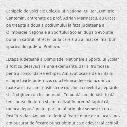
Echipele de volei ale Colegiului Național Militar „Dimitrie
Cantemir”, antrenate de prof. Adrian Marinescu, au urcat
pe treapta a doua a podiumului la faza județeană a
Olimpiadei Naționale a Sportului Școlar, după o evoluție
bună în cadrul întrecerilor la care s-au aliniat cei mai buni
sportivi din județul Prahova.
„Etapa județeană a Olimpiadei Naționale a Sportului Școlar
a fost cu desăvârșire una extenuantă, dar și frumoasă
pentru consolidarea echipei. Am avut ocazia de a întâlni
echipe foarte puternice, cu o tehnică deosebită, dar cu
toate acestea, am reușit să ne ridicăm la nivelul așteptărilor
și să obținem un loc onorabil. Totodată, am depășit toată
tensiunea din teren și am realizat împreună faptul că,
munca depusă pe tot parcursul primului semestru nu a
fost în zadar. Am avut o dorință foarte mare de a juca și ne-
am bucurat de fiecare punct obținut ca o adevărată echipă.