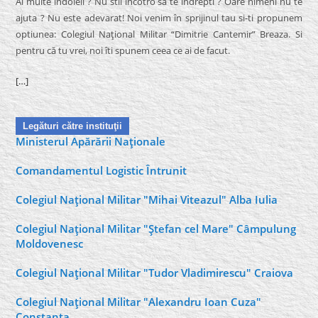
Ai multe îndoieli ? Nu stii încotro sa te îndrepti ? Oare nimeni nu te
ajuta ? Nu este adevarat! Noi venim în sprijinul tau si-ti propunem
optiunea: Colegiul Naţional Militar “Dimitrie Cantemir” Breaza. Si
pentru că tu vrei, noi îti spunem ceea ce ai de facut.
[…]
Legături către instituţii
Ministerul Apărării Naţionale
Comandamentul Logistic Întrunit
Colegiul Naţional Militar "Mihai Viteazul" Alba Iulia
Colegiul Naţional Militar "Ştefan cel Mare" Câmpulung
Moldovenesc
Colegiul Naţional Militar "Tudor Vladimirescu" Craiova
Colegiul Naţional Militar "Alexandru Ioan Cuza"
Constanţa