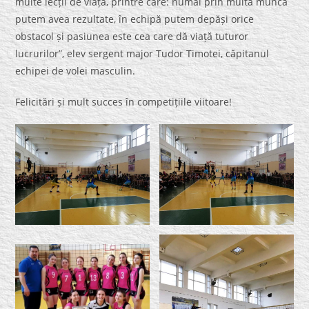
multe lecții de viață, printre care: numai prin multă muncă
putem avea rezultate, în echipă putem depăși orice
obstacol și pasiunea este cea care dă viață tuturor
lucrurilor”, elev sergent major Tudor Timotei, căpitanul
echipei de volei masculin.
Felicitări și mult succes în competițiile viitoare!