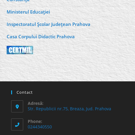
Ministerul Educaţiei
Inspectoratul Şcolar Judeţean Prahova
Casa Corpului Didactic Prahova
Contact
Adresă:
Str. Republicii nr.75, Breaza, Jud. Prahova
Phone:
0244340550