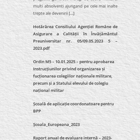
multi absolventi ajungand pe cele mai inalte
trepte ale devenirii
[…]
Hotărârea Consiliului Agenției Române de
Asigurare a Calității în Învățământul
Preuniversitar nr. 05/09.05.2023 5 –
2023.pdf
Ordin M5 – 10.01.2025 – pentru aprobarea
Instrucțiunilor privind organizarea și
fucționarea colegiilor naționale militare,
precum și a Statului elevului de colegiu
național militar
Școală de aplicație coordonatoare pentru
BPP
Școala_Europeana_2023
Raport anual de evaluare internă – 2023-