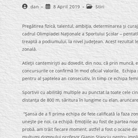
Post
Post
Post
dan
8 April 2019
Stiri
author:
published:
category:
Pregătirea fizică, talentul, ambiţia, determinarea şi curaj
cadrul Olimpiadei Naţionale a Sportului Şcolar – pentat
treaptă a podiumului, la nivel judeţean. Acest rezultat l
zonală.
Atleţii cantemirişti au dovedit, din nou, că prin muncă, 
concursurile ce confirmă în mod oficial valorile. Echipa
pentru al şaptelea an consecutiv, în timp ce echipa femin
Sportivii cu abilităţi multiple au punctat la toate cele 
distanţa de 800 m, săritura în lungime cu elan, aruncare
“Şansa de a fi prima echipa de fete calificată la faza z
uneşte pe noi, ca echipă. Emoțiile au fost de partea no
probă, am trăit fiecare moment, astfel a fost o ocazie de 
multumi domnului profesor Gianin Stanciu pentru implica