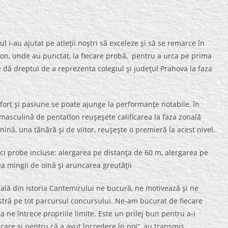
ul i-au ajutat pe atleţii noştri să exceleze şi să se remarce în
lon, unde au punctat, la fiecare probă, pentru a urca pe prima
e dă dreptul de a reprezenta colegiul şi judeţul Prahova la faza
efort şi pasiune se poate ajunge la performanţe notabile, în
 masculină de pentatlon reuşeşete calificarea la faza zonală
ină, una tânără şi de viitor, reuşeşte o premieră la acest nivel.
cinci probe incluse: alergarea pe distanţa de 60 m, alergarea pe
a mingii de oină şi aruncarea greutăţii
onală din istoria Cantemirului ne bucură, ne motivează şi ne
astră pe tot parcursul concursului. Ne-am bucurat de fiecare
a ne întrece propriile limite. Este un prilej bun pentru a-i
re şi pentru că a avut încredere în noi”, au transmis