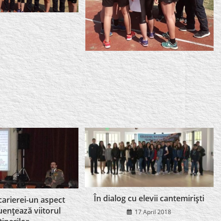
În dialog cu elevii cantemirişti
carierei-un aspect
uenţează viitorul
17 April 2018