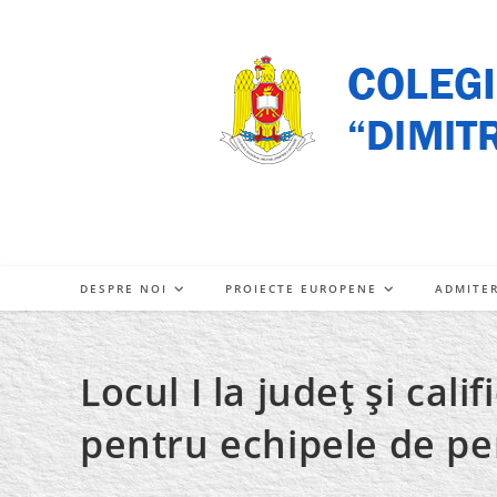
Skip
to
content
DESPRE NOI
PROIECTE EUROPENE
ADMITE
Locul I la judeţ şi cali
pentru echipele de pe