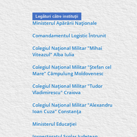
Legături către instituţii
Ministerul Apărării Naţionale
Comandamentul Logistic Întrunit
Colegiul Naţional Militar "Mihai
Viteazul" Alba Iulia
Colegiul Naţional Militar "Ştefan cel
Mare" Câmpulung Moldovenesc
Colegiul Naţional Militar "Tudor
Vladimirescu" Craiova
Colegiul Naţional Militar "Alexandru
Ioan Cuza" Constanţa
Ministerul Educaţiei
Inspectoratul Şcolar Judeţean