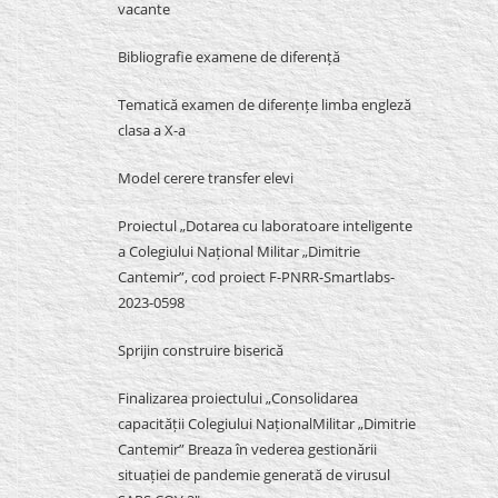
vacante
Bibliografie examene de diferență
Tematică examen de diferențe limba engleză
clasa a X-a
Model cerere transfer elevi
Proiectul „Dotarea cu laboratoare inteligente
a Colegiului Național Militar „Dimitrie
Cantemir”, cod proiect F-PNRR-Smartlabs-
2023-0598
Sprijin construire biserică
Finalizarea proiectului „Consolidarea
capacității Colegiului NaționalMilitar „Dimitrie
Cantemir” Breaza în vederea gestionării
situației de pandemie generată de virusul