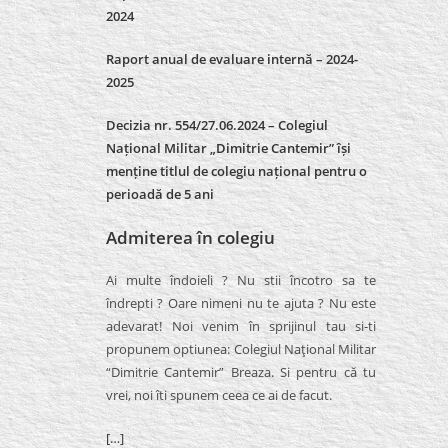
2024
Raport anual de evaluare internă –
2024-
2025
Decizia nr. 554/27.06.2024 – Colegiul
Național Militar „Dimitrie Cantemir” își
menține titlul de colegiu național pentru o
perioadă de 5 ani
Admiterea în colegiu
Ai multe îndoieli ? Nu stii încotro sa te
îndrepti ? Oare nimeni nu te ajuta ? Nu este
adevarat! Noi venim în sprijinul tau si-ti
propunem optiunea: Colegiul Naţional Militar
“Dimitrie Cantemir” Breaza. Si pentru că tu
vrei, noi îti spunem ceea ce ai de facut.
[…]