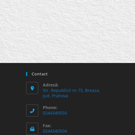
Contact
Adresă:
Str. Republicii nr.75, Breaza,
Jud. Prahova
Phone:
0244340550
Fax:
0244340504