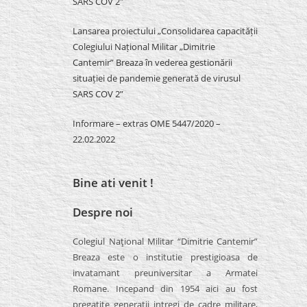
SARS COV 2″
Lansarea proiectului „Consolidarea capacității
Colegiului Național Militar „Dimitrie
Cantemir” Breaza în vederea gestionării
situației de pandemie generată de virusul
SARS COV 2”
Informare – extras OME 5447/2020 –
22.02.2022
Bine ati venit !
Despre noi
Colegiul Naţional Militar “Dimitrie Cantemir”
Breaza este o institutie prestigioasa de
invatamant preuniversitar a Armatei
Romane. Incepand din 1954 aici au fost
pregatite generatii intregi de cadre militare,