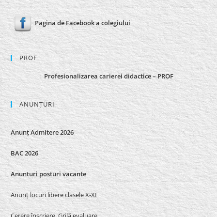
Pagina de Facebook a colegiului
PROF
Profesionalizarea carierei didactice – PROF
ANUNȚURI
Anunț Admitere 2026
BAC 2026
Anunturi posturi vacante
Anunț locuri libere clasele X-XI
Cerere înscriere_Grilă evaluare