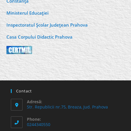
Constanţa
Ministerul Educaţiei
Inspectoratul Şcolar Judeţean Prahova
Casa Corpului Didactic Prahova
Contact
Adresă:
Str. Republicii nr.75, Breaza, Jud. Prahova
Phone:
0244340550