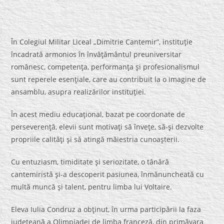
În Colegiul Militar Liceal „Dimitrie Cantemir”, instituţie
încadrată armonios în învăţământul preuniversitar
românesc, competenţa, performanţa şi profesionalismul
sunt reperele esenţiale, care au contribuit la o imagine de
ansamblu, asupra realizărilor instituţiei.
În acest mediu educaţional, bazat pe coordonate de
perseverenţă, elevii sunt motivaţi să înveţe, să-şi dezvolte
propriile calităţi şi să atingă măiestria cunoaşterii.
Cu entuziasm, timiditate şi seriozitate, o tânără
cantemiristă şi-a descoperit pasiunea, înmănuncheată cu
multă muncă şi talent, pentru limba lui Voltaire.
Eleva Iulia Condruz a obţinut, în urma participării la faza
judeţeană a Olimpiadei de limba franceză, din primăvara