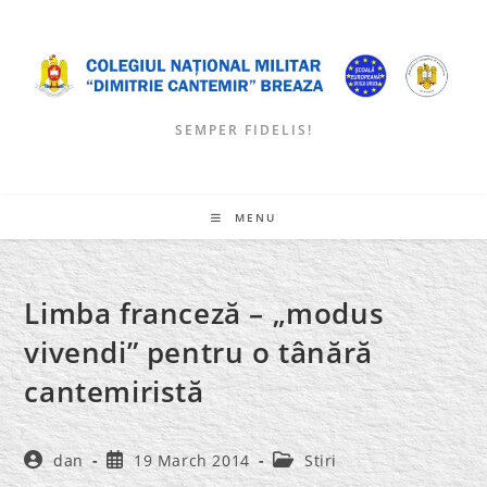
Skip
to
content
SEMPER FIDELIS!
MENU
Limba franceză – „modus
vivendi” pentru o tânără
cantemiristă
Post
Post
Post
dan
19 March 2014
Stiri
author:
published:
category: