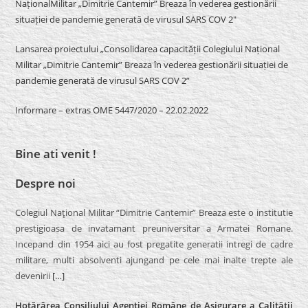
NaționalMilitar „Dimitrie Cantemir” Breaza în vederea gestionării
situației de pandemie generată de virusul SARS COV 2″
Lansarea proiectului „Consolidarea capacității Colegiului Național
Militar „Dimitrie Cantemir” Breaza în vederea gestionării situației de
pandemie generată de virusul SARS COV 2”
Informare – extras OME 5447/2020 – 22.02.2022
Bine ati venit !
Despre noi
Colegiul Naţional Militar “Dimitrie Cantemir” Breaza este o institutie
prestigioasa de invatamant preuniversitar a Armatei Romane.
Incepand din 1954 aici au fost pregatite generatii intregi de cadre
militare, multi absolventi ajungand pe cele mai inalte trepte ale
devenirii
[…]
Hotărârea Consiliului Agenției Române de Asigurare a Calității