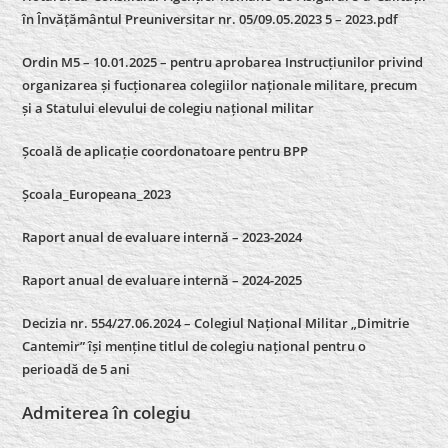
în Învățământul Preuniversitar nr. 05/09.05.2023 5 – 2023.pdf
Ordin M5 – 10.01.2025 – pentru aprobarea Instrucțiunilor privind
organizarea și fucționarea colegiilor naționale militare, precum
și a Statului elevului de colegiu național militar
Școală de aplicație coordonatoare pentru BPP
Școala_Europeana_2023
Raport anual de evaluare internă – 2023-2024
Raport anual de evaluare internă –
2024-2025
Decizia nr. 554/27.06.2024 – Colegiul Național Militar „Dimitrie
Cantemir” își menține titlul de colegiu național pentru o
perioadă de 5 ani
Admiterea în colegiu