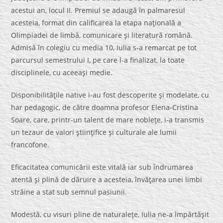
acestui an, locul II. Premiul se adaugă în palmaresul
acesteia, format din calificarea la etapa naţională a
Olimpiadei de limbă, comunicare şi literatură română.
Admisă în colegiu cu media 10, Iulia s-a remarcat pe tot
parcursul semestrului I, pe care l-a finalizat, la toate
disciplinele, cu aceeaşi medie.
Disponibilităţile native i-au fost descoperite şi modelate, cu
har pedagogic, de către doamna profesor Elena-Cristina
Soare, care, printr-un talent de mare nobleţe, i-a transmis
un tezaur de valori ştiinţifice şi culturale ale lumii
francofone.
Eficacitatea comunicării este vitală iar sub îndrumarea
atentă şi plină de dăruire a acesteia, învăţarea unei limbi
străine a stat sub semnul pasiunii.
Modestă, cu visuri pline de naturaleţe, Iulia ne-a împărtăşit