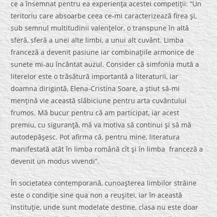
ce a însemnat pentru ea experienţa acestei competiţii: “Un
teritoriu care absoarbe ceea ce-mi caracterizează firea şi,
sub semnul multitudinii valenţelor, o transpune în altă
sferă, sferă a unei alte limbi, a unui alt cuvânt. Limba
franceză a devenit pasiune iar combinaţiile armonice de
sunete mi-au încântat auzul. Consider că simfonia mută a
literelor este o trăsătură importantă a literaturii, iar
doamna dirigintă, Elena-Cristina Soare, a ştiut să-mi
menţină vie această slăbiciune pentru arta cuvântului
frumos. Mă bucur pentru că am participat, iar acest
premiu, cu siguranţă, mă va motiva să continui şi să mă
autodepăşesc. Pot afirma că, pentru mine, literatura
manifestată atât în limba română cît şi în limba franceză a
devenit un modus vivendi”.
În societatea contemporană, cunoaşterea limbilor străine
este o condiţie sine qua non a reuşitei, iar în această
instituţie, unde sunt modelate destine, clasa nu este doar