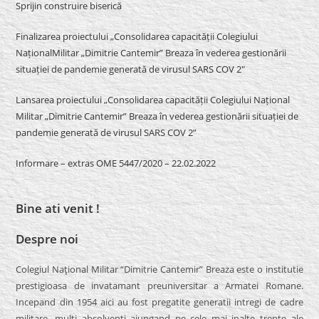
Sprijin construire biserică
Finalizarea proiectului „Consolidarea capacității Colegiului
NaționalMilitar „Dimitrie Cantemir” Breaza în vederea gestionării
situației de pandemie generată de virusul SARS COV 2″
Lansarea proiectului „Consolidarea capacității Colegiului Național
Militar „Dimitrie Cantemir” Breaza în vederea gestionării situației de
pandemie generată de virusul SARS COV 2”
Informare – extras OME 5447/2020 – 22.02.2022
Bine ati venit !
Despre noi
Colegiul Naţional Militar “Dimitrie Cantemir” Breaza este o institutie
prestigioasa de invatamant preuniversitar a Armatei Romane.
Incepand din 1954 aici au fost pregatite generatii intregi de cadre
militare, multi absolventi ajungand pe cele mai inalte trepte ale