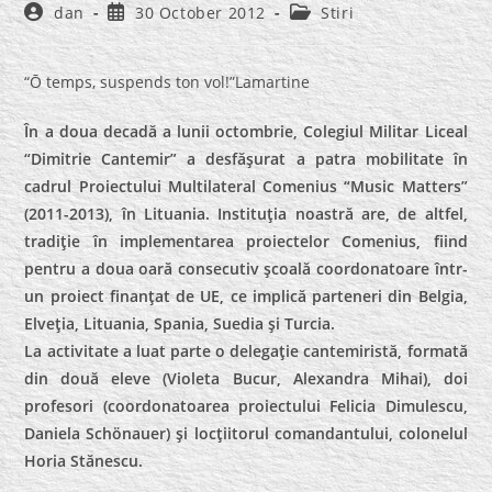
Post
Post
Post
dan
30 October 2012
Stiri
author:
published:
category:
“Ō temps, suspends ton vol!”Lamartine
În a doua decadă a lunii octombrie, Colegiul Militar Liceal
“Dimitrie Cantemir” a desfăşurat a patra mobilitate în
cadrul Proiectului Multilateral Comenius “Music Matters”
(2011-2013), în Lituania. Instituţia noastră are, de altfel,
tradiţie în implementarea proiectelor Comenius, fiind
pentru a doua oară consecutiv şcoală coordonatoare într-
un proiect finanţat de UE, ce implică parteneri din Belgia,
Elveţia, Lituania, Spania, Suedia şi Turcia.
La activitate a luat parte o delegaţie cantemiristă, formată
din două eleve (Violeta Bucur, Alexandra Mihai), doi
profesori (coordonatoarea proiectului Felicia Dimulescu,
Daniela Schönauer) şi locţiitorul comandantului, colonelul
Horia Stănescu.