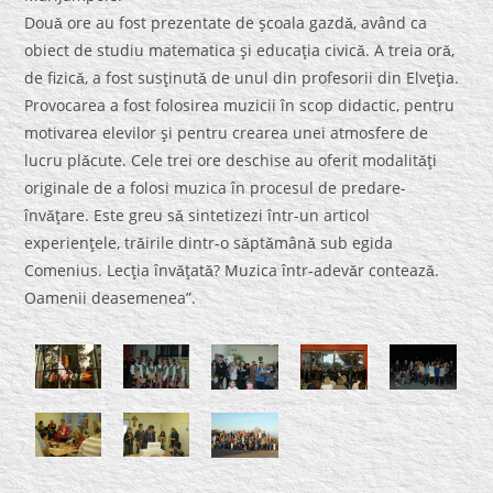
Douǎ ore au fost prezentate de şcoala gazdǎ, având ca
obiect de studiu matematica şi educaţia civicǎ. A treia orǎ,
de fizicǎ, a fost susţinutǎ de unul din profesorii din Elveţia.
Provocarea a fost folosirea muzicii în scop didactic, pentru
motivarea elevilor şi pentru crearea unei atmosfere de
lucru plǎcute. Cele trei ore deschise au oferit modalitǎţi
originale de a folosi muzica în procesul de predare-
învǎţare. Este greu sǎ sintetizezi într-un articol
experienţele, trǎirile dintr-o sǎptǎmânǎ sub egida
Comenius. Lecţia învǎţatǎ? Muzica într-adevǎr conteazǎ.
Oamenii deasemenea”.