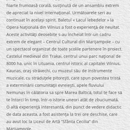
foarte frumoasă corală, susţinută de un ansamblu extrem
de apreciat la nivel internaţional. Urmǎtoarele seri au
continuat în acelaşi spirit. Baletul « Lacul lebedelor » la
Opera Naţionalǎ din Vilnius a fost o experienţǎ de neuitat.
Aceste activitǎţi deosebite s-au încheiat într-un cadru
extrem de elegant – Centrul Cultural din Marijampole – cu
un spectacol organizat de toate şcolile partenere în proiect.
Castelul medieval din Trakai, centrul unui parc naţional de
8000 ha, unic în Lituania, centrul istoric al capitalei Vilnius,
Kaunas, oraş strǎvechi, cu muzeul sǎu de instrumente
muzicale, cu strǎduţele pitoreşti, care spun povestea tristǎ
a exterminǎrii comunitǎţii evreieşti, apele fluviului
Nemunas în cǎlǎtoria sa spre Marea Balticǎ, totul te face sǎ
te întorci în timp, într-o istorie uneori atât de zbuciumatǎ.
O altǎ experienţǎ interesantǎ, din punct de vedere didactic
de data aceasta, a fost asistenţa la trei ore deschise, care
au avut loc la Liceul de Artă “Sfânta Cecilia” din
Marijampole.