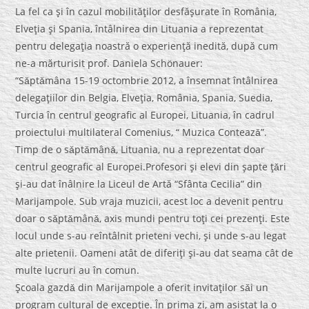
La fel ca şi în cazul mobilităţilor desfăşurate în România,
Elveţia şi Spania, întâlnirea din Lituania a reprezentat
pentru delegaţia noastră o experienţă inedită, după cum
ne-a mărturisit prof. Daniela Schönauer:
“Sǎptǎmâna 15-19 octombrie 2012, a însemnat întâlnirea
delegaţiilor din Belgia, Elveţia, România, Spania, Suedia,
Turcia în centrul geografic al Europei, Lituania, în cadrul
proiectului multilateral Comenius, “ Muzica Conteazǎ”.
Timp de o sǎptǎmânǎ, Lituania, nu a reprezentat doar
centrul geografic al Europei.Profesori şi elevi din şapte ţǎri
şi-au dat înâlnire la Liceul de Artă “Sfânta Cecilia” din
Marijampole. Sub vraja muzicii, acest loc a devenit pentru
doar o sǎptǎmânǎ, axis mundi pentru toţi cei prezenţi. Este
locul unde s-au reîntâlnit prieteni vechi, şi unde s-au legat
alte prietenii. Oameni atât de diferiţi şi-au dat seama cât de
multe lucruri au în comun.
Şcoala gazdǎ din Marijampole a oferit invitaţilor sǎi un
program cultural de excepţie. În prima zi, am asistat la o