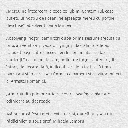
„Mereu ne întoarcem la ceea ce iubim. Cantemirul, casa
sufletului nostru de licean, ne aşteaptă mereu cu porţile
deschise”, absolvent Ioana Mircea
Absolvenţii noştri, zâmbitori după prima sesiune trecută cu
brio, au venit să-şi vadă diriginţii şi dascălii care le-au
călăuzit paşii către succes. Ieri liceeni militari, astăzi
studenţi în academiile categoriilor de forţe, cantemiriştii se
întorc, de fiecare dată, în liceul care le-a fost casă timp
patru ani şi în care s-au format ca oameni şi ca viitori ofiţeri
ai Armatei României.
„Am trăit din plin bucuria revederii.
Seminţele plantate
odinioară au dat roade.
Mă bucur că foştii mei elevi au aripi, dar că nu şi-au uitat
rădăcinile”, a spus prof. Mihaela Lambru.