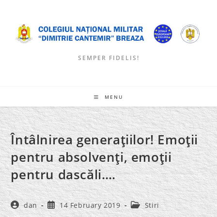
Skip
to
content
SEMPER FIDELIS!
MENU
Întâlnirea generaţiilor! Emoţii
pentru absolvenţi, emoţii
pentru dascăli….
Post
Post
Post
dan
14 February 2019
Stiri
author:
published:
category: