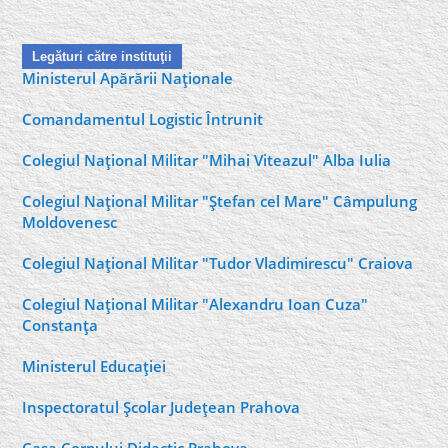
Legături către instituţii
Ministerul Apărării Naţionale
Comandamentul Logistic Întrunit
Colegiul Naţional Militar "Mihai Viteazul" Alba Iulia
Colegiul Naţional Militar "Ştefan cel Mare" Câmpulung
Moldovenesc
Colegiul Naţional Militar "Tudor Vladimirescu" Craiova
Colegiul Naţional Militar "Alexandru Ioan Cuza"
Constanţa
Ministerul Educaţiei
Inspectoratul Şcolar Judeţean Prahova