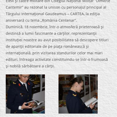
Elevi şi cadre militare din Colegiul Naţional Militar “Dimitrie
Cantemir” au rezonat la unison cu personajul principal al
Târgului Internaţional Gaudeamus – CARTEA, la ediţia
aniversară cu tema „România Centenar”.
Duminică, 18 noiembrie, într-o atmosferă prietenoasă şi
destinsă a lumii fascinante a cărţilor, reprezentanţii
instituţiei noastre au avut posibilitatea să descopere titluri
de apariţii editoriale de pe piaţa românească şi
internaţională, prin vizitarea standurilor celor mai mari
edituri, întreaga activitate constituindu-se într-o frumoasă
şi nobilă sărbătoare a cărţii.