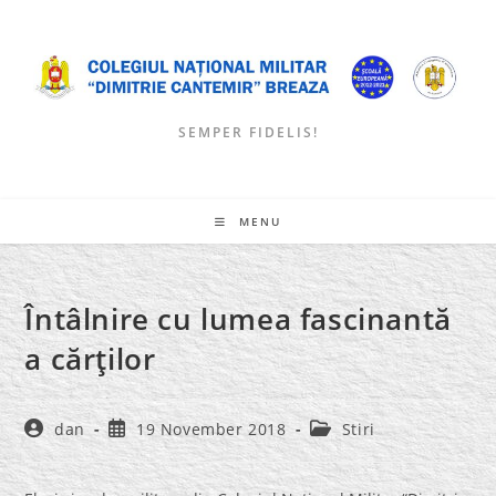
Skip
to
content
SEMPER FIDELIS!
MENU
Întâlnire cu lumea fascinantă
a cărţilor
Post
Post
Post
dan
19 November 2018
Stiri
author:
published:
category: