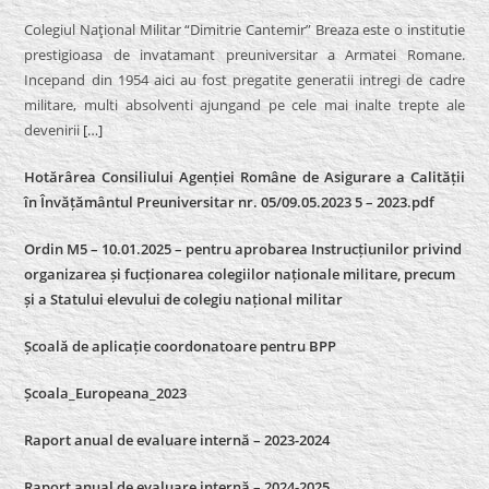
Colegiul Naţional Militar “Dimitrie Cantemir” Breaza este o institutie
prestigioasa de invatamant preuniversitar a Armatei Romane.
Incepand din 1954 aici au fost pregatite generatii intregi de cadre
militare, multi absolventi ajungand pe cele mai inalte trepte ale
devenirii
[…]
Hotărârea Consiliului Agenției Române de Asigurare a Calității
în Învățământul Preuniversitar nr. 05/09.05.2023 5 – 2023.pdf
Ordin M5 – 10.01.2025 – pentru aprobarea Instrucțiunilor privind
organizarea și fucționarea colegiilor naționale militare, precum
și a Statului elevului de colegiu național militar
Școală de aplicație coordonatoare pentru BPP
Școala_Europeana_2023
Raport anual de evaluare internă – 2023-2024
Raport anual de evaluare internă –
2024-2025