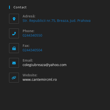
Contact
Adresă:
Str. Republicii nr.75, Breaza, Jud. Prahova
Phone:
0244340550
Fax:
0244340504
Email:
Opens
colegiubreaza@yahoo.com
in
your
Website:
application
www.cantemircml.ro