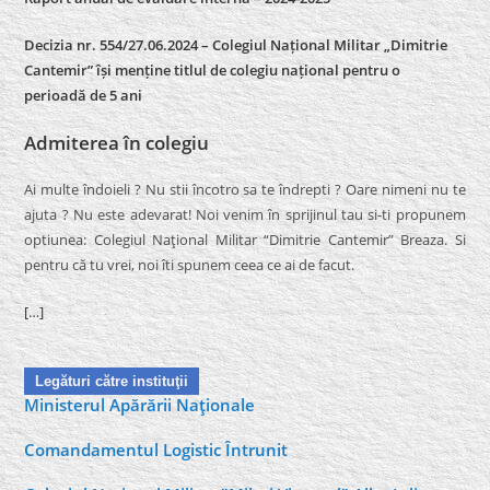
Decizia nr. 554/27.06.2024 – Colegiul Național Militar „Dimitrie
Cantemir” își menține titlul de colegiu național pentru o
perioadă de 5 ani
Admiterea în colegiu
Ai multe îndoieli ? Nu stii încotro sa te îndrepti ? Oare nimeni nu te
ajuta ? Nu este adevarat! Noi venim în sprijinul tau si-ti propunem
optiunea: Colegiul Naţional Militar “Dimitrie Cantemir” Breaza. Si
pentru că tu vrei, noi îti spunem ceea ce ai de facut.
[…]
Legături către instituţii
Ministerul Apărării Naţionale
Comandamentul Logistic Întrunit