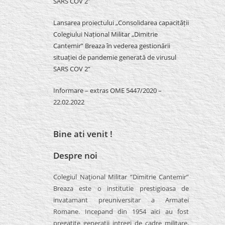
SARS COV 2″
Lansarea proiectului „Consolidarea capacității
Colegiului Național Militar „Dimitrie
Cantemir” Breaza în vederea gestionării
situației de pandemie generată de virusul
SARS COV 2”
Informare – extras OME 5447/2020 –
22.02.2022
Bine ati venit !
Despre noi
Colegiul Naţional Militar “Dimitrie Cantemir”
Breaza este o institutie prestigioasa de
invatamant preuniversitar a Armatei
Romane. Incepand din 1954 aici au fost
pregatite generatii intregi de cadre militare,