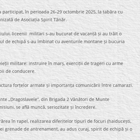
u participat, în perioada 26-29 octombrie 2025, la tabăra cu
izată de Asociația Spirit Tânăr.
ului, liceenii militari s-au bucurat de vacanță și au trăit o
itul de echipă s-au îmbinat cu aventurile montane și bucuria
vieții militare: instruire în marș, exerciții de trageri cu arme
ipii de conducere.
tructura forțelor armate și importanța comunicării între camarazi.
Munte „Dragoslavele”, din Brigada 2 Vânători de Munte
isiuni, se află muncă, seriozitate și încredere.
a în rapel, realizarea diferitelor tipuri de focuri (haiducești,
nei grenade de antrenament, au adus curaj, spirit de echipă și o