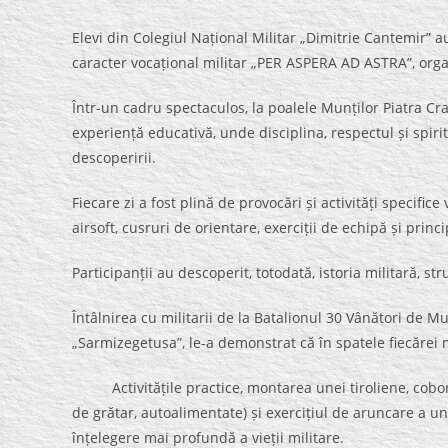
Elevi din Colegiul Național Militar „Dimitrie Cantemir” a
caracter vocațional militar „PER ASPERA AD ASTRA”, organ
Într-un cadru spectaculos, la poalele Munților Piatra Crai
experiență educativă, unde disciplina, respectul și spir
descoperirii.
Fiecare zi a fost plină de provocări și activități specifice 
airsoft, cusruri de orientare, exerciții de echipă și princ
Participanții au descoperit, totodată, istoria militară, s
Întâlnirea cu militarii de la Batalionul 30 Vânători de 
„Sarmizegetusa”, le-a demonstrat că în spatele fiecărei m
Activitățile practice, montarea unei tiroliene, coborâre
de grătar, autoalimentate) și exercițiul de aruncare a u
înțelegere mai profundă a vieții militare.