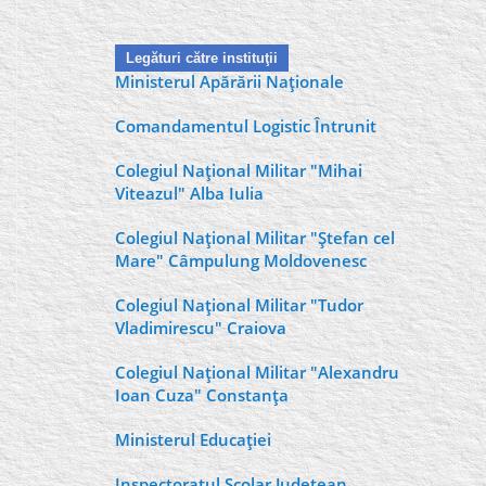
Legături către instituţii
Ministerul Apărării Naţionale
Comandamentul Logistic Întrunit
Colegiul Naţional Militar "Mihai
Viteazul" Alba Iulia
Colegiul Naţional Militar "Ştefan cel
Mare" Câmpulung Moldovenesc
Colegiul Naţional Militar "Tudor
Vladimirescu" Craiova
Colegiul Naţional Militar "Alexandru
Ioan Cuza" Constanţa
Ministerul Educaţiei
Inspectoratul Şcolar Judeţean