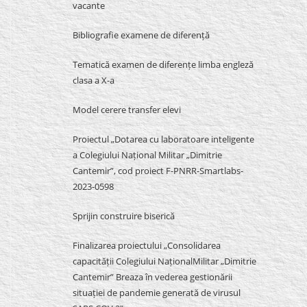
vacante
Bibliografie examene de diferență
Tematică examen de diferențe limba engleză
clasa a X-a
Model cerere transfer elevi
Proiectul „Dotarea cu laboratoare inteligente
a Colegiului Național Militar „Dimitrie
Cantemir”, cod proiect F-PNRR-Smartlabs-
2023-0598
Sprijin construire biserică
Finalizarea proiectului „Consolidarea
capacității Colegiului NaționalMilitar „Dimitrie
Cantemir” Breaza în vederea gestionării
situației de pandemie generată de virusul