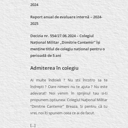
2024
Raport anual de evaluare internă –
2024-
2025
Decizia nr. 554/27.06.2024 – Colegiul
Național Militar „Dimitrie Cantemir” își
menține titlul de colegiu național pentru o
perioadă de 5 ani
Admiterea în colegiu
Ai multe îndoieli ? Nu stii încotro sa te
îndrepti ? Oare nimeni nu te ajuta ? Nu este
adevarat! Noi venim în sprijinul tau si-ti
propunem optiunea: Colegiul Naţional Militar
“Dimitrie Cantemir” Breaza. Si pentru că tu
vrei, noi îti spunem ceea ce ai de facut.
[…]