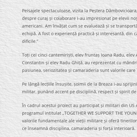
Peisajele spectaculoase, vizita la Peștera Dâmbovicioara, e
despre curaj și colaborare i-au impresionat pe elevii noșt
americani. Am învățat cum se evaluează și se transportă
echipă. A fost o experiență practică și interesantă, din c
dificile.”
Toți cei cinci cantemiriști, elev fruntaș Ioana Radu, ele
Constantin și elev Radu Ghiță, au reprezentat cu mândri
pasiunea, seriozitatea și camaraderia sunt valorile care î
Pe lângă lecțiile însușite, șoimii de la Breaza i-au spriji
militar, punând accent pe disciplină, respect și spirit de
În cadrul acestui proiect au participat și militari din US 
programul intitulat „TOGETHER WE SUPPORT THE YOUNG S
valorile fundamentale ale vieții militare și oferă tineri
ce înseamnă disciplina, camaraderia și forța interioară.