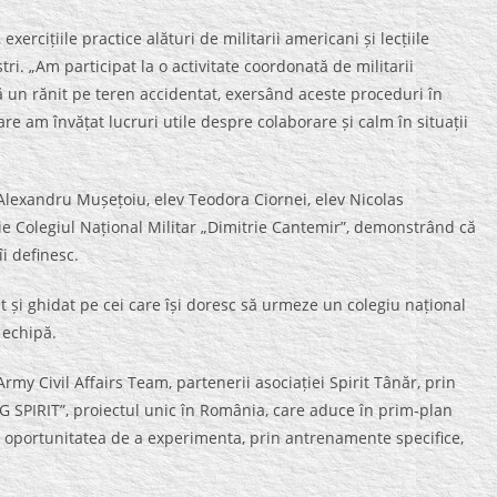
xercițiile practice alături de militarii americani și lecțiile
ri. „Am participat la o activitate coordonată de militarii
 un rănit pe teren accidentat, exersând aceste proceduri în
are am învățat lucruri utile despre colaborare și calm în situații
v Alexandru Mușețoiu, elev Teodora Ciornei, elev Nicolas
e Colegiul Național Militar „Dimitrie Cantemir”, demonstrând că
i definesc.
nit și ghidat pe cei care își doresc să urmeze un colegiu național
 echipă.
Army Civil Affairs Team, partenerii asociației Spirit Tânăr, prin
PIRIT”, proiectul unic în România, care aduce în prim-plan
lor oportunitatea de a experimenta, prin antrenamente specifice,