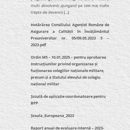
multi absolventi ajungand pe cele mai inalte
trepte ale devenirii
[…]
Hotărârea Consiliului Agenției Române de
Asigurare a Calității în Învățământul
Preuniversitar nr. 05/09.05.2023 5 –
2023.pdf
Ordin M5 – 10.01.2025 – pentru aprobarea
Instrucțiunilor privind organizarea și
fucționarea colegiilor naționale militare,
precum și a Statului elevului de colegiu
național militar
Școală de aplicație coordonatoare pentru
BPP
Școala_Europeana_2023
Raport anual de evaluare internă – 2023-