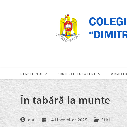
Skip
to
content
DESPRE NOI
PROIECTE EUROPENE
ADMITE
În tabără la munte
Post
Post
Post
dan
14 November 2025
Stiri
author:
published:
category: