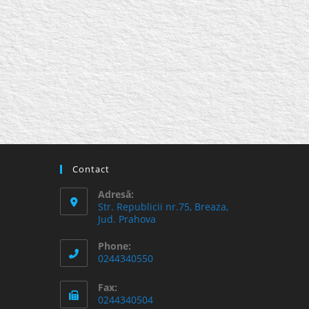
Contact
Adresă:
Str. Republicii nr.75, Breaza,
Jud. Prahova
Phone:
0244340550
Fax:
0244340504