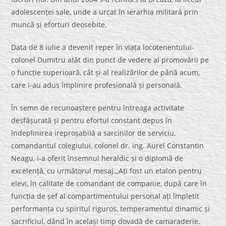
adolescenței sale, unde a urcat în ierarhia militară prin
muncă și eforturi deosebite.
Data de 8 iulie a devenit reper în viața locotenentului-
colonel Dumitru atât din punct de vedere al promovării pe
o funcție superioară, cât și al realizărilor de până acum,
care i-au adus împlinire profesională și personală.
În semn de recunoaștere pentru întreaga activitate
desfășurată și pentru efortul constant depus în
îndeplinirea ireproșabilă a sarcinilor de serviciu,
comandantul colegiului, colonel dr. ing. Aurel Constantin
Neagu, i-a oferit însemnul heraldic și o diplomă de
excelență, cu următorul mesaj.„Ați fost un etalon pentru
elevi, în calitate de comandant de companie, după care în
funcția de șef al compartimentului personal ați împletit
performanța cu spiritul riguros, temperamentul dinamic și
sacrificiul, dând în același timp dovadă de camaraderie,