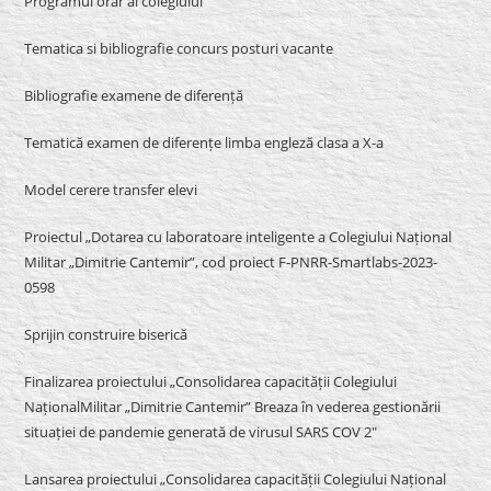
Programul orar al colegiului
Tematica si bibliografie concurs posturi vacante
Bibliografie examene de diferență
Tematică examen de diferențe limba engleză clasa a X-a
Model cerere transfer elevi
Proiectul „Dotarea cu laboratoare inteligente a Colegiului Național
Militar „Dimitrie Cantemir”, cod proiect F-PNRR-Smartlabs-2023-
0598
Sprijin construire biserică
Finalizarea proiectului „Consolidarea capacității Colegiului
NaționalMilitar „Dimitrie Cantemir” Breaza în vederea gestionării
situației de pandemie generată de virusul SARS COV 2″
Lansarea proiectului „Consolidarea capacității Colegiului Național