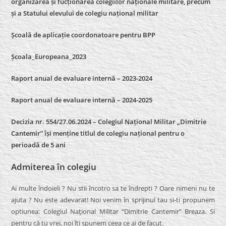
organizarea și fucționarea colegiilor naționale militare, precum
și a Statului elevului de colegiu național militar
Școală de aplicație coordonatoare pentru BPP
Școala_Europeana_2023
Raport anual de evaluare internă – 2023-2024
Raport anual de evaluare internă –
2024-2025
Decizia nr. 554/27.06.2024 – Colegiul Național Militar „Dimitrie
Cantemir” își menține titlul de colegiu național pentru o
perioadă de 5 ani
Admiterea în colegiu
Ai multe îndoieli ? Nu stii încotro sa te îndrepti ? Oare nimeni nu te
ajuta ? Nu este adevarat! Noi venim în sprijinul tau si-ti propunem
optiunea: Colegiul Naţional Militar “Dimitrie Cantemir” Breaza. Si
pentru că tu vrei, noi îti spunem ceea ce ai de facut.