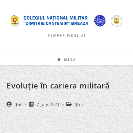
Skip
to
content
SEMPER FIDELIS!
MENU
Evoluție în cariera militară
Post
Post
Post
dan
7 July 2021
Stiri
author:
published:
category: