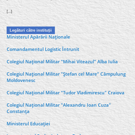
[…]
Legături către instituţii
Ministerul Apărării Naţionale
Comandamentul Logistic Întrunit
Colegiul Naţional Militar "Mihai Viteazul" Alba Iulia
Colegiul Naţional Militar "Ştefan cel Mare" Câmpulung
Moldovenesc
Colegiul Naţional Militar "Tudor Vladimirescu" Craiova
Colegiul Naţional Militar "Alexandru Ioan Cuza"
Constanţa
Ministerul Educaţiei