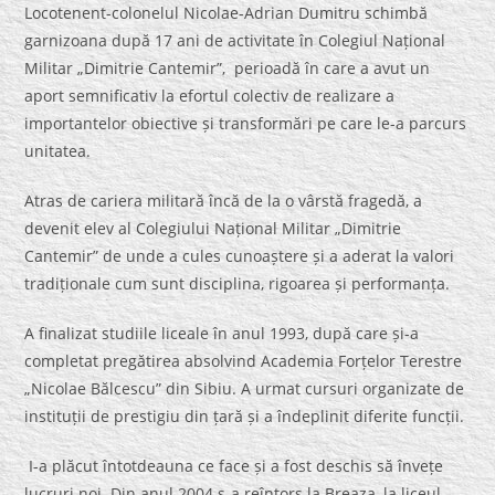
Locotenent-colonelul Nicolae-Adrian Dumitru schimbă
garnizoana după 17 ani de activitate în Colegiul Național
Militar „Dimitrie Cantemir”, perioadă în care a avut un
aport semnificativ la efortul colectiv de realizare a
importantelor obiective și transformări pe care le-a parcurs
unitatea.
Atras de cariera militară încă de la o vârstă fragedă, a
devenit elev al Colegiului Național Militar „Dimitrie
Cantemir” de unde a cules cunoaștere și a aderat la valori
tradiționale cum sunt disciplina, rigoarea și performanța.
A finalizat studiile liceale în anul 1993, după care și-a
completat pregătirea absolvind Academia Forțelor Terestre
„Nicolae Bălcescu” din Sibiu. A urmat cursuri organizate de
instituții de prestigiu din țară și a îndeplinit diferite funcții.
I-a plăcut întotdeauna ce face și a fost deschis să învețe
lucruri noi. Din anul 2004 s-a reîntors la Breaza, la liceul