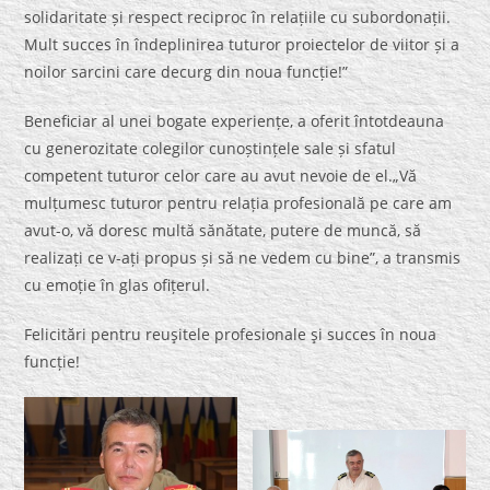
solidaritate și respect reciproc în relațiile cu subordonații.
Mult succes în îndeplinirea tuturor proiectelor de viitor și a
noilor sarcini care decurg din noua funcție!”
Beneficiar al unei bogate experiențe, a oferit întotdeauna
cu generozitate colegilor cunoștințele sale și sfatul
competent tuturor celor care au avut nevoie de el.„Vă
mulțumesc tuturor pentru relația profesională pe care am
avut-o, vă doresc multă sănătate, putere de muncă, să
realizați ce v-ați propus și să ne vedem cu bine”, a transmis
cu emoție în glas ofițerul.
Felicitări pentru reuşitele profesionale şi succes în noua
funcție!