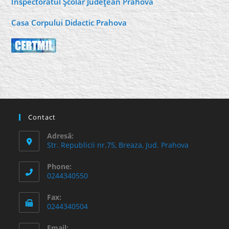
Inspectoratul Şcolar Judeţean Prahova
Casa Corpului Didactic Prahova
Contact
Adresă:
Str. Republicii nr.75, Breaza, Jud. Prahova
Phone:
0244340550
Fax:
0244340504
Email: