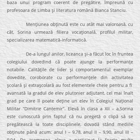
baza unui program coerent de pregătire, împreună cu
profesoara de Limba şi literatura română Bianca Stanciu.
Menţiunea obţinută este cu atât mai valoroasă, cu
cât, Sorina urmează filiera vocaţională, profilul militar,
specializarea matematică-informatică.
De-a lungul anilor, liceanca şi-a făcut loc în fruntea
colegiului dovedind că poate ajunge la performanţe
notabile. Calităţile de lider şi comportamentul exemplar
dovedite, coroborate cu performanţele din activitatea
şcolară şi extraşcolară au fost elementele cheie pentru a fi
avansată la gradul de elev plutonier adjutant, cel mai înalt
grad pe care îl poate deţine un elev în Colegiul Naţional
Militar “Dimitrie Cantemir”. Elevă în clasa a XII – a,Sorina
este cunoscută prin faptul că nu pregetă o clipă să se
pregătească la toate disciplinele, dovadă stând mediile
obţinute până acum: anul I – 9,78, anul II – 9,90, anul III –
9,94. De asemenea, eleva a participat la foarte multe