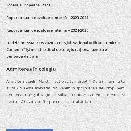
Școala_Europeana_2023
Raport anual de evaluare internă – 2023-2024
Raport anual de evaluare internă –
2024-2025
Decizia nr. 554/27.06.2024 – Colegiul Național Militar „Dimitrie
Cantemir” își menține titlul de colegiu național pentru o
perioadă de 5 ani
Admiterea în colegiu
Ai multe îndoieli ? Nu stii încotro sa te îndrepti ? Oare nimeni nu te
ajuta ? Nu este adevarat! Noi venim în sprijinul tau si-ti propunem
optiunea: Colegiul Naţional Militar “Dimitrie Cantemir” Breaza. Si
pentru că tu vrei, noi îti spunem ceea ce ai de facut.
[…]