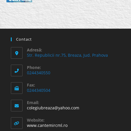
Contact
Adresă:
Str. Republicii nr.75, Breaza, Jud. Prahova
Phone:
0244340550
Fax:
0244340504
Email:
Opens
colegiubreaza@yahoo.com
in
your
Website:
application
www.cantemircml.ro