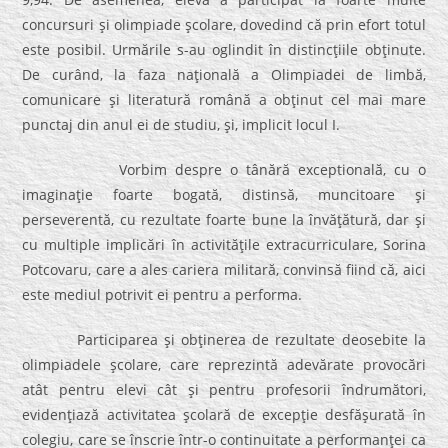
concursuri şi olimpiade şcolare, dovedind că prin efort totul
este posibil. Urmările s-au oglindit în distincţiile obţinute.
De curând, la faza naţională a Olimpiadei de limbă,
comunicare şi literatură română a obţinut cel mai mare
punctaj din anul ei de studiu, şi, implicit locul I.
Vorbim despre o tânără exceptională, cu o
imaginaţie foarte bogată, distinsă, muncitoare şi
perseverentă, cu rezultate foarte bune la învăţătură, dar şi
cu multiple implicări în activităţile extracurriculare, Sorina
Potcovaru, care a ales cariera militară, convinsă fiind că, aici
este mediul potrivit ei pentru a performa.
Participarea şi obţinerea de rezultate deosebite la
olimpiadele şcolare, care reprezintă adevărate provocări
atât pentru elevi cât şi pentru profesorii îndrumători,
evidenţiază activitatea şcolară de excepţie desfăşurată în
colegiu, care se înscrie într-o continuitate a performanţei ca