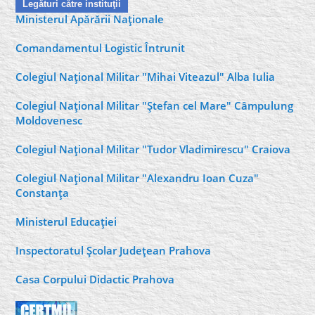
Legături către instituţii
Ministerul Apărării Naţionale
Comandamentul Logistic Întrunit
Colegiul Naţional Militar "Mihai Viteazul" Alba Iulia
Colegiul Naţional Militar "Ştefan cel Mare" Câmpulung
Moldovenesc
Colegiul Naţional Militar "Tudor Vladimirescu" Craiova
Colegiul Naţional Militar "Alexandru Ioan Cuza"
Constanţa
Ministerul Educaţiei
Inspectoratul Şcolar Judeţean Prahova
Casa Corpului Didactic Prahova