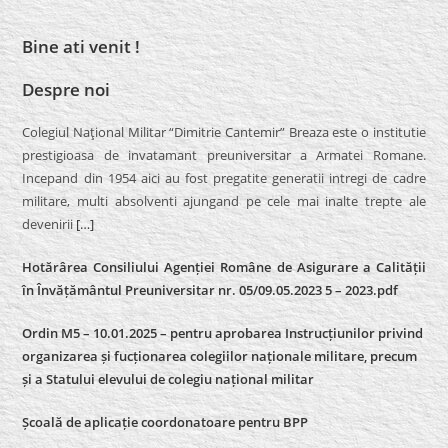
Bine ati venit !
Despre noi
Colegiul Naţional Militar “Dimitrie Cantemir” Breaza este o institutie
prestigioasa de invatamant preuniversitar a Armatei Romane.
Incepand din 1954 aici au fost pregatite generatii intregi de cadre
militare, multi absolventi ajungand pe cele mai inalte trepte ale
devenirii
[…]
Hotărârea Consiliului Agenției Române de Asigurare a Calității
în Învățământul Preuniversitar nr. 05/09.05.2023 5 – 2023.pdf
Ordin M5 – 10.01.2025 – pentru aprobarea Instrucțiunilor privind
organizarea și fucționarea colegiilor naționale militare, precum
și a Statului elevului de colegiu național militar
Școală de aplicație coordonatoare pentru BPP