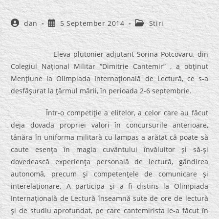
Post
Post
Post
dan
5 September 2014
Stiri
author:
published:
category:
Eleva plutonier adjutant Sorina Potcovaru, din
Colegiul Naţional Militar “Dimitrie Cantemir” , a obţinut
Menţiune la Olimpiada Internaţională de Lectură, ce s-a
desfăşurat la ţărmul mării, în perioada 2-6 septembrie.
Într-o competiţie a elitelor, a celor care au făcut
deja dovada propriei valori în concursurile anterioare,
tânăra în uniforma militară cu lampas a arătat că poate să
caute esenţa în magia cuvântului învăluitor şi să-şi
dovedească experienţa personală de lectură, gândirea
autonomă, precum şi competenţele de comunicare şi
interelaţionare. A participa şi a fi distins la Olimpiada
Internaţională de Lectură înseamnă sute de ore de lectură
şi de studiu aprofundat, pe care cantemirista le-a făcut în