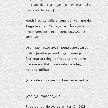
multi absolventi ajungand pe cele mai inalte
trepte ale devenirii
[…]
Hotărârea Consiliului Agenției Române de
Asigurare a Calității în Învățământul
Preuniversitar nr. 05/09.05.2023 5 –
2023.pdf
Ordin M5 – 10.01.2025 – pentru aprobarea
Instrucțiunilor privind organizarea și
fucționarea colegiilor naționale militare,
precum și a Statului elevului de colegiu
național militar
Școală de aplicație coordonatoare pentru
BPP
Școala_Europeana_2023
Raport anual de evaluare internă – 2023-