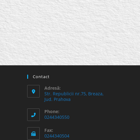
Contact
Adresă:
Str. Republicii nr.75, Breaza,
Jud. Prahova
Phone:
0244340550
Fax:
0244340504