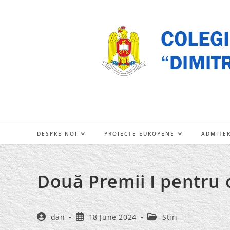
Skip
to
content
DESPRE NOI
PROIECTE EUROPENE
ADMITE
Două Premii I pentru 
Post
Post
Post
dan
18 June 2024
Stiri
author:
published:
category: