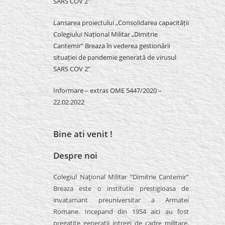
SARS COV 2″
Lansarea proiectului „Consolidarea capacității
Colegiului Național Militar „Dimitrie
Cantemir” Breaza în vederea gestionării
situației de pandemie generată de virusul
SARS COV 2”
Informare – extras OME 5447/2020 –
22.02.2022
Bine ati venit !
Despre noi
Colegiul Naţional Militar “Dimitrie Cantemir”
Breaza este o institutie prestigioasa de
invatamant preuniversitar a Armatei
Romane. Incepand din 1954 aici au fost
pregatite generatii intregi de cadre militare,