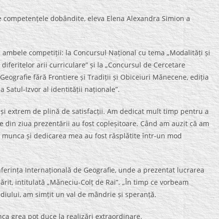
fice competențele dobândite, eleva Elena Alexandra Simion a
la ambele competiții: la Concursul Național cu tema „Modalități și
iferitelor arii curriculare” și la „Concursul de Cercetare
 Geografie fără Frontiere și Tradiții și Obiceiuri Mănecene, ediția
 Satul-Izvor al identității naționale”.
r și extrem de plină de satisfacții. Am dedicat mult timp pentru a
le din ziua prezentării au fost copleșitoare. Când am auzit că am
 munca și dedicarea mea au fost răsplătite într-un mod
ferința Internațională de Geografie, unde a prezentat lucrarea
ărit, intitulată „Măneciu-Colț de Rai”. „În timp ce vorbeam
iului, am simțit un val de mândrie și speranță.
a grea pot duce la realizări extraordinare.