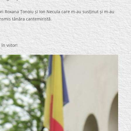
ri Roxana Țonoiu și Ion Necula care m-au susținut și m-au
nsmis tânăra cantemiristă.
în viitor!