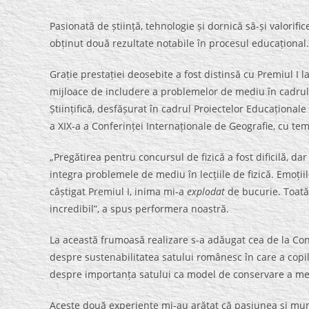
Pasionată de știință, tehnologie și dornică să-și valori
obținut două rezultate notabile în procesul educațional.
Grație prestației deosebite a fost distinsă cu Premiul I 
mijloace de includere a problemelor de mediu în cadrul d
Științifică, desfășurat în cadrul Proiectelor Educaționale
a XIX-a a Conferinței Internaționale de Geografie, cu tema
„Pregătirea pentru concursul de fizică a fost dificilă, da
integra problemele de mediu în lecțiile de fizică. Emoții
câștigat Premiul I, inima mi-a
explodat
de bucurie. Toată
incredibil”, a spus performera noastră.
La această frumoasă realizare s-a adăugat cea de la Con
despre sustenabilitatea satului românesc în care a copil
despre importanța satului ca model de conservare a med
Aceste două experiențe mi-au arătat că pasiunea și munc