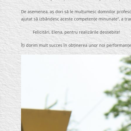
De asemenea, aș dori să le mulțumesc domnilor profeso
ajutat să izbândesc aceste competențe minunate”, a tra
Felicitări, Elena, pentru realizările deosebite!
Îți dorim mult succes în obținerea unor noi performanțe 