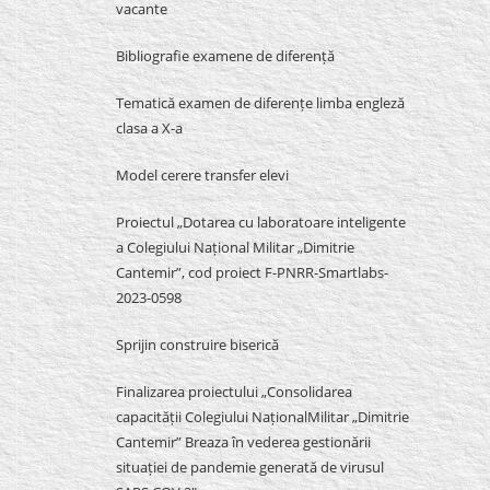
vacante
Bibliografie examene de diferență
Tematică examen de diferențe limba engleză
clasa a X-a
Model cerere transfer elevi
Proiectul „Dotarea cu laboratoare inteligente
a Colegiului Național Militar „Dimitrie
Cantemir”, cod proiect F-PNRR-Smartlabs-
2023-0598
Sprijin construire biserică
Finalizarea proiectului „Consolidarea
capacității Colegiului NaționalMilitar „Dimitrie
Cantemir” Breaza în vederea gestionării
situației de pandemie generată de virusul