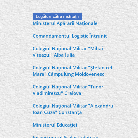
Legături către instituţii
Ministerul Apărării Naţionale
Comandamentul Logistic Întrunit
Colegiul Naţional Militar "Mihai
Viteazul" Alba Iulia
Colegiul Naţional Militar "Ştefan cel
Mare" Câmpulung Moldovenesc
Colegiul Naţional Militar "Tudor
Vladimirescu" Craiova
Colegiul Naţional Militar "Alexandru
Ioan Cuza" Constanţa
Ministerul Educaţiei
Inspectoratul Şcolar Judeţean