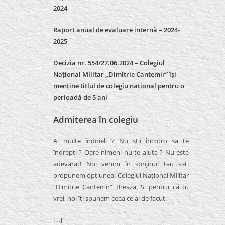
2024
Raport anual de evaluare internă –
2024-
2025
Decizia nr. 554/27.06.2024 – Colegiul
Național Militar „Dimitrie Cantemir” își
menține titlul de colegiu național pentru o
perioadă de 5 ani
Admiterea în colegiu
Ai multe îndoieli ? Nu stii încotro sa te
îndrepti ? Oare nimeni nu te ajuta ? Nu este
adevarat! Noi venim în sprijinul tau si-ti
propunem optiunea: Colegiul Naţional Militar
“Dimitrie Cantemir” Breaza. Si pentru că tu
vrei, noi îti spunem ceea ce ai de facut.
[…]