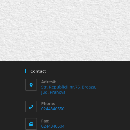
Contact
Adresă:
Str. Republicii nr.75, Breaza,
Jud. Prahova
Phone:
0244340550
Fax:
0244340504