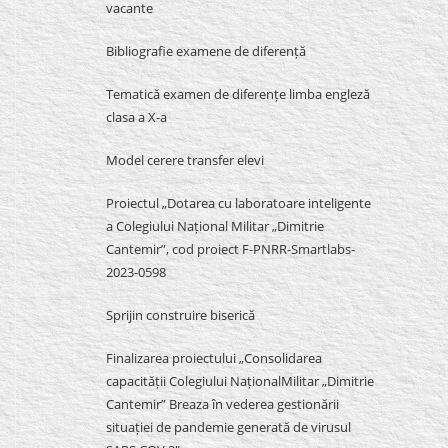
vacante
Bibliografie examene de diferență
Tematică examen de diferențe limba engleză
clasa a X-a
Model cerere transfer elevi
Proiectul „Dotarea cu laboratoare inteligente
a Colegiului Național Militar „Dimitrie
Cantemir”, cod proiect F-PNRR-Smartlabs-
2023-0598
Sprijin construire biserică
Finalizarea proiectului „Consolidarea
capacității Colegiului NaționalMilitar „Dimitrie
Cantemir” Breaza în vederea gestionării
situației de pandemie generată de virusul