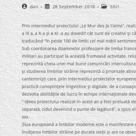
Post
Post
Post
dan
28 September 2018
Stiri
author:
published:
category:
Prin intermediul proiectului „Le Mur des Je t’aime”, reali
a IX a, a X-a şi a XI -a au dovedit cât sunt de creativi şi c
traducând “în peste 100 de limbi cel mai nobil sentimen
Sub coordonarea doamnelor profesoare de limba franceză 
militari au participat la această frumoasă activitate, rel
reprezintă cheia unei mai bune comunicări interculturale
şi studierea limbilor străine reprezintă o prioritate abs
cantemirişti care, prin intermediul proiectelor europen
practică cunoştinţele lingvistice şi digitale, de a cunoaş
dezvolta abilităţile de lucru în echipe internaţionale de
“ Ideea proiectului realizat în acest an a fost preluată
separată, zidul devenind o punte de legătură”, a spus e
xxx
Ziua europeană a limbilor moderne este o manifestare car
învăţarea limbilor străine pe durata vieţii şi are ca obie