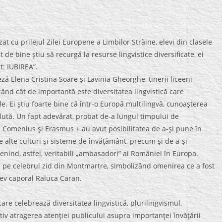
zat cu prilejul Zilei Europene a Limbilor Străine, elevi din clasele
ât de bine ştiu să recurgă la resurse lingvistice diversificate, ei
t: IUBIREA”.
Elena Cristina Soare şi Lavinia Gheorghe, tinerii liceeni
izând cât de importantă este diversitatea lingvistică care
. Ei ştiu foarte bine că într-o Europă multilingvă, cunoaşterea
olută. Un fapt adevărat, probat de-a lungul timpului de
e Comenius şi Erasmus + au avut posibilitatea de a-şi pune în
te alte culturi şi sisteme de învăţământ, precum şi de a-şi
venind, astfel, veritabili „ambasadori” ai României în Europa.
 de pe celebrul zid din Montmartre, simbolizând omenirea ce a fost
lev caporal Raluca Caran.
e celebrează diversitatea lingvistică, plurilingvismul,
ctiv atragerea atenţiei publicului asupra importanţei învăţării