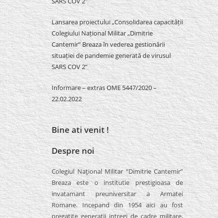
SARS COV 2″
Lansarea proiectului „Consolidarea capacității
Colegiului Național Militar „Dimitrie
Cantemir” Breaza în vederea gestionării
situației de pandemie generată de virusul
SARS COV 2”
Informare – extras OME 5447/2020 –
22.02.2022
Bine ati venit !
Despre noi
Colegiul Naţional Militar “Dimitrie Cantemir”
Breaza este o institutie prestigioasa de
invatamant preuniversitar a Armatei
Romane. Incepand din 1954 aici au fost
pregatite generatii intregi de cadre militare,