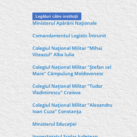
Legături către instituţii
Ministerul Apărării Naţionale
Comandamentul Logistic Întrunit
Colegiul Naţional Militar "Mihai
Viteazul" Alba Iulia
Colegiul Naţional Militar "Ştefan cel
Mare" Câmpulung Moldovenesc
Colegiul Naţional Militar "Tudor
Vladimirescu" Craiova
Colegiul Naţional Militar "Alexandru
Ioan Cuza" Constanţa
Ministerul Educaţiei
Inspectoratul Şcolar Judeţean