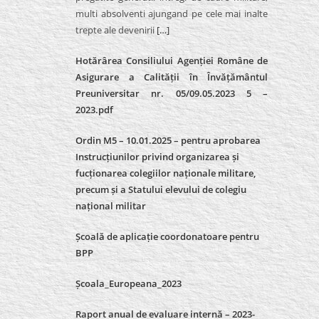
multi absolventi ajungand pe cele mai inalte
trepte ale devenirii
[…]
Hotărârea Consiliului Agenției Române de
Asigurare a Calității în Învățământul
Preuniversitar nr. 05/09.05.2023 5 –
2023.pdf
Ordin M5 – 10.01.2025 – pentru aprobarea
Instrucțiunilor privind organizarea și
fucționarea colegiilor naționale militare,
precum și a Statului elevului de colegiu
național militar
Școală de aplicație coordonatoare pentru
BPP
Școala_Europeana_2023
Raport anual de evaluare internă – 2023-