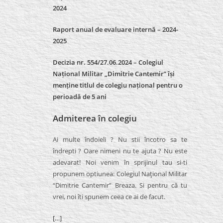
2024
Raport anual de evaluare internă –
2024-
2025
Decizia nr. 554/27.06.2024 – Colegiul
Național Militar „Dimitrie Cantemir” își
menține titlul de colegiu național pentru o
perioadă de 5 ani
Admiterea în colegiu
Ai multe îndoieli ? Nu stii încotro sa te
îndrepti ? Oare nimeni nu te ajuta ? Nu este
adevarat! Noi venim în sprijinul tau si-ti
propunem optiunea: Colegiul Naţional Militar
“Dimitrie Cantemir” Breaza. Si pentru că tu
vrei, noi îti spunem ceea ce ai de facut.
[…]