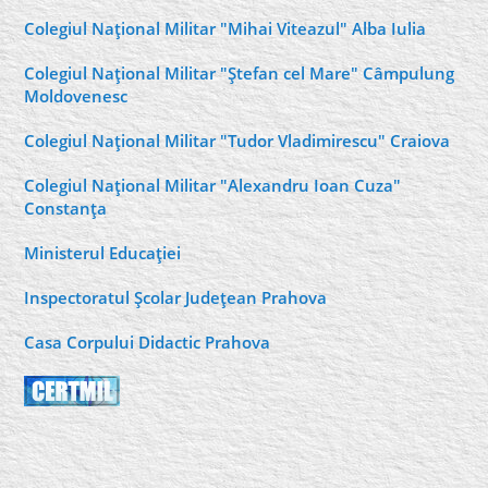
Colegiul Naţional Militar "Mihai Viteazul" Alba Iulia
Colegiul Naţional Militar "Ştefan cel Mare" Câmpulung
Moldovenesc
Colegiul Naţional Militar "Tudor Vladimirescu" Craiova
Colegiul Naţional Militar "Alexandru Ioan Cuza"
Constanţa
Ministerul Educaţiei
Inspectoratul Şcolar Judeţean Prahova
Casa Corpului Didactic Prahova