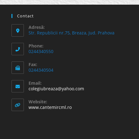
Contact
Adresă:
Str. Republicii nr.75, Breaza, Jud. Prahova
Phone:
0244340550
Fax:
0244340504
Email:
Opens
colegiubreaza@yahoo.com
in
your
Website:
application
www.cantemircml.ro