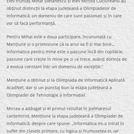
Elev fruntaș Mihai Ștefănescu și elev Mircea Cuciureanu au
obținut distincții la etapa județeană a Olimpiadelor de
Informatică, un domeniu de care sunt pasionați și în care
vor să facă performanță.
Pentru Mihai este a doua participare, încununată cu
Mențiune și o promisiune că la anul va fi și mai bine.„
Informatica pentru mine este o pasiune încă din copilărie,
pasiune care crește în mine pe zi ce trece, având dorința de
a evolua constant într-un domeniu de excepție.”
Mențiune a obținut și la Olimpiada de Informatică Aplicată
AcadNet, dar și un punctaj bun la etapa județeană a
Olimpiadei de Tehnologie a Informației.
Mircea a adăugat și el primul rezultat în palmaresul
cantemirist, Mențiune la etapa județeană a Olimpiadei de
Informatică, despre care spune: „Informatica mi-a intrat în
suflet din clasele primare, cu logica și frumusețea ei, iar