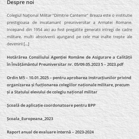
Despre noi
Colegiul Naţional Militar “Dimitrie Cantemir” Breaza este o institutie
prestigioasa de invatamant preuniversitar a Armatei Romane.
Incepand din 1954 aici au fost pregatite generatii intregi de cadre
militare, multi absolventi ajungand pe cele mai inalte trepte ale
devenirii
[…]
Hotărârea Consiliului Agenției Române de Asigurare a Calității
în Învățământul Preuniversitar nr. 05/09.05.2023 5 – 2023.pdf
Ordin M5 – 10.01.2025 – pentru aprobarea Instrucțiunilor privind
organizarea și fucționarea colegiilor naționale militare, precum
și a Statului elevului de colegiu național militar
Școală de aplicație coordonatoare pentru BPP
Școala_Europeana_2023
Raport anual de evaluare internă – 2023-2024