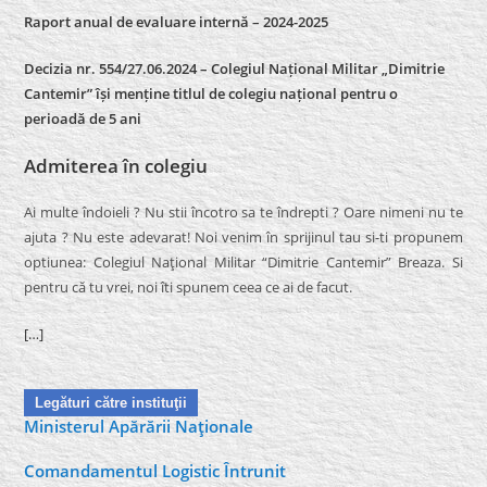
Raport anual de evaluare internă –
2024-2025
Decizia nr. 554/27.06.2024 – Colegiul Național Militar „Dimitrie
Cantemir” își menține titlul de colegiu național pentru o
perioadă de 5 ani
Admiterea în colegiu
Ai multe îndoieli ? Nu stii încotro sa te îndrepti ? Oare nimeni nu te
ajuta ? Nu este adevarat! Noi venim în sprijinul tau si-ti propunem
optiunea: Colegiul Naţional Militar “Dimitrie Cantemir” Breaza. Si
pentru că tu vrei, noi îti spunem ceea ce ai de facut.
[…]
Legături către instituţii
Ministerul Apărării Naţionale
Comandamentul Logistic Întrunit