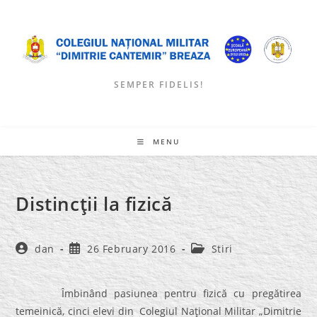
Skip
to
content
SEMPER FIDELIS!
MENU
Distincţii la fizică
Post
Post
Post
dan
26 February 2016
Stiri
author:
published:
category:
Îmbinând pasiunea pentru fizică cu pregătirea
temeinică, cinci elevi din Colegiul Naţional Militar „Dimitrie