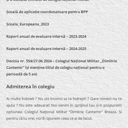
Școală de aplicație coordonatoare pentru BPP
Școala_Europeana_2023
Raport anual de evaluare internă – 2023-2024
Raport anual de evaluare internă –
2024-2025
Decizia nr. 554/27.06.2024 – Colegiul Național Militar „Dimitrie
Cantemir” își menține titlul de colegiu național pentru o
perioadă de 5 ani
Admiterea în colegiu
Ai multe îndoieli ? Nu stii încotro sa te îndrepti ? Oare nimeni nu te
ajuta ? Nu este adevarat! Noi venim în sprijinul tau si-ti propunem
optiunea: Colegiul Naţional Militar “Dimitrie Cantemir” Breaza. Si
pentru că tu vrei, noi îti spunem ceea ce ai de facut.