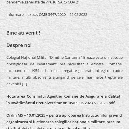
pandemie generată de virusul SARS COV 2”
Informare – extras OME 5447/2020 – 22.02.2022
Bine ati venit !
Despre noi
Colegiul Naţional Militar “Dimitrie Cantemir” Breaza este o institutie
prestigioasa de invatamant preuniversitar a Armatei Romane.
Incepand din 1954 aici au fost pregatite generatii intregi de cadre
militare, multi absolventi ajungand pe cele mai inalte trepte ale
devenirii
[…]
Hotărârea Consiliului Agenției Române de Asigurare a Calității
în Învățământul Preuniversitar nr. 05/09.05.2023 5 – 2023.pdf
Ordin M5 – 10.01.2025 – pentru aprobarea Instrucțiunilor privind
organizarea și fucționarea colegiilor naționale militare, precum
și a Statului elevului de colegiu național militar