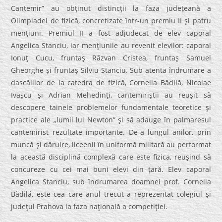
Cantemir” au obţinut distincţii la faza judeţeană a
Olimpiadei de fizică, concretizate într-un premiu II şi patru
menţiuni. Premiul II a fost adjudecat de elev caporal
Angelica Stanciu, iar menţiunile au revenit elevilor: caporal
Ionuţ Cucu, fruntaş Răzvan Cristea, fruntaş Samuel
Gheorghe şi fruntaş Silviu Stanciu. Sub atenta îndrumare a
dascălilor de la catedra de fizică, Cornelia Bădilă, Nicolae
Ivaşcu şi Adrian Mehedinţi, cantemiriştii au reuşit să
descopere tainele problemelor fundamentale teoretice şi
practice ale „lumii lui Newton” şi să adauge în palmaresul
cantemirist rezultate importante. De-a lungul anilor, prin
muncă şi dăruire, liceenii în uniformă militară au performat
la această disciplină complexă care este fizica, reuşind să
concureze cu cei mai buni elevi din ţară. Elev caporal
Angelica Stanciu, sub îndrumarea doamnei prof. Cornelia
Bădilă, este cea care anul trecut a reprezentat colegiul şi
judeţul Prahova la faza naţională a competiţiei.