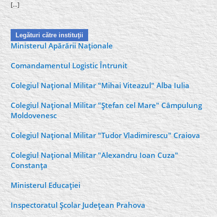
[…]
Legături către instituţii
Ministerul Apărării Naţionale
Comandamentul Logistic Întrunit
Colegiul Naţional Militar "Mihai Viteazul" Alba Iulia
Colegiul Naţional Militar "Ştefan cel Mare" Câmpulung
Moldovenesc
Colegiul Naţional Militar "Tudor Vladimirescu" Craiova
Colegiul Naţional Militar "Alexandru Ioan Cuza"
Constanţa
Ministerul Educaţiei
Inspectoratul Şcolar Judeţean Prahova