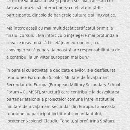
La fel de valoroasă a fost și partea socială a acestui curs.
Am avut ocazia să interacționez cu elevi din țările
participante, dincolo de barierele culturale și lingvistice.
Mă întorc acasă cu mai mult decât certificatul primit la
finalul cursului. Mă întorc cu o înțelegere mai profundă a
ceea ce înseamnă să fii cetățean european și cu
convingerea că generația noastră are responsabilitatea de
a contribui la un viitor european mai bun.”
În paralel cu activitățile dedicate elevilor, s-a desfășurat
reuniunea Forumului Școlilor Militare de Învățământ
Secundar din Europa (European Military Secondary School
Forum – EUMSSF), structură care contribuie la dezvoltarea
parteneriatelor și a proiectelor comune între instituțiile
militare de învățământ secundar din Europa. La această
reuniune au participat locțiitorul comandantului,
locotenent-colonel Claudiu Țonoiu, și prof. Irina Spătaru.