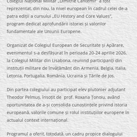
Colegiul Național Militar „Dimitrie Cantemir” a fost
reprezentat, din nou, la nivel european în cadrul celei de-a
patra ediții a cursului „EU History and Core Values”,
program dedicat aprofundării istoriei și valorilor
fundamentale ale Uniunii Europene.
Organizat de Colegiul European de Securitate și Apărare,
evenimentul s-a desfășurat în perioada 20-24 aprilie 2026,
la Colegiul Militar din Lisabona, reunind participanți din
instituții militare de învățământ din Armenia, Belgia, Italia,
Letonia, Portugalia, România, Ucraina și Țările de Jos.
Din partea colegiului au participat elev plutonier adjutant
Theodor Pelmuș, însoțit de prof. Roxana Țonoiu, având
oportunitatea de a-și consolida cunoștințele privind istoria
europeană, valorile comune și rolul instituțiilor europene în
actualul context internațional.
Programul a oferit, totodată, un cadru propice dialogului