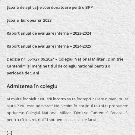
Școală de aplicație coordonatoare pentru BPP
Școala_Europeana_2023
Raport anual de evaluare internă – 2023-2024
Raport anual de evaluare internă –
2024-2025
Decizia nr. 554/27.06.2024 – Colegiul Național Militar „Dimitrie
Cantemir” își menține titlul de colegiu național pentru o
perioadă de 5 ani
Admiterea în colegiu
Ai multe îndoieli ? Nu stii încotro sa te îndrepti ? Oare nimeni nu te
ajuta ? Nu este adevarat! Noi venim în sprijinul tau si-ti propunem
optiunea: Colegiul Naţional Militar “Dimitrie Cantemir” Breaza. Si
pentru că tu vrei, noi îti spunem ceea ce ai de facut.
[…]