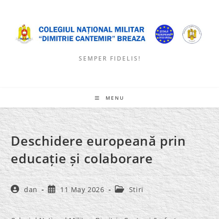
Skip
to
content
SEMPER FIDELIS!
MENU
Deschidere europeană prin
educație și colaborare
Post
Post
Post
dan
11 May 2026
Stiri
author:
published:
category: