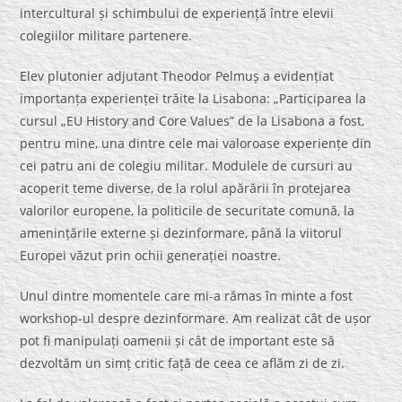
intercultural și schimbului de experiență între elevii
colegiilor militare partenere.
Elev plutonier adjutant Theodor Pelmuș a evidențiat
importanța experienței trăite la Lisabona: „Participarea la
cursul „EU History and Core Values” de la Lisabona a fost,
pentru mine, una dintre cele mai valoroase experiențe din
cei patru ani de colegiu militar. Modulele de cursuri au
acoperit teme diverse, de la rolul apărării în protejarea
valorilor europene, la politicile de securitate comună, la
amenințările externe și dezinformare, până la viitorul
Europei văzut prin ochii generației noastre.
Unul dintre momentele care mi-a rămas în minte a fost
workshop-ul despre dezinformare. Am realizat cât de ușor
pot fi manipulați oamenii și cât de important este să
dezvoltăm un simț critic față de ceea ce aflăm zi de zi.