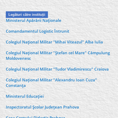
Legături către instituţii
Ministerul Apărării Naţionale
Comandamentul Logistic Întrunit
Colegiul Naţional Militar "Mihai Viteazul" Alba Iulia
Colegiul Naţional Militar "Ştefan cel Mare" Câmpulung
Moldovenesc
Colegiul Naţional Militar "Tudor Vladimirescu" Craiova
Colegiul Naţional Militar "Alexandru Ioan Cuza"
Constanţa
Ministerul Educaţiei
Inspectoratul Şcolar Judeţean Prahova
Casa Corpului Didactic Prahova